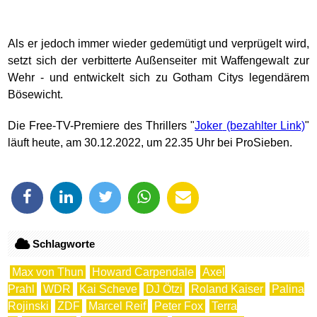
Als er jedoch immer wieder gedemütigt und verprügelt wird,
setzt sich der verbitterte Außenseiter mit Waffengewalt zur
Wehr - und entwickelt sich zu Gotham Citys legendärem
Bösewicht.
Die Free-TV-Premiere des Thrillers "
Joker
"
läuft heute, am 30.12.2022, um 22.35 Uhr bei ProSieben.
Schlagworte
Max von Thun
Howard Carpendale
Axel
Prahl
WDR
Kai Scheve
DJ Ötzi
Roland Kaiser
Palina
Rojinski
ZDF
Marcel Reif
Peter Fox
Terra