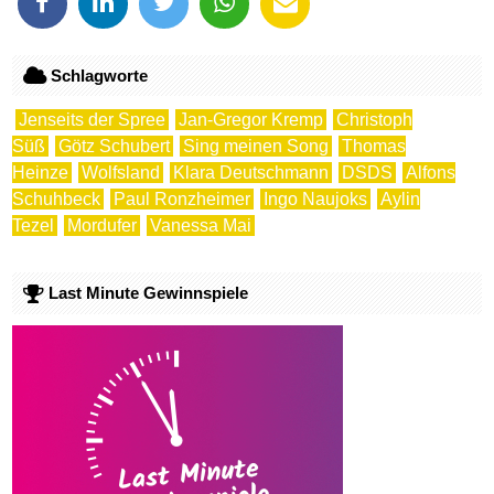
Schlagworte
Jenseits der Spree
Jan-Gregor Kremp
Christoph
Süß
Götz Schubert
Sing meinen Song
Thomas
Heinze
Wolfsland
Klara Deutschmann
DSDS
Alfons
Schuhbeck
Paul Ronzheimer
Ingo Naujoks
Aylin
Tezel
Mordufer
Vanessa Mai
Last Minute Gewinnspiele