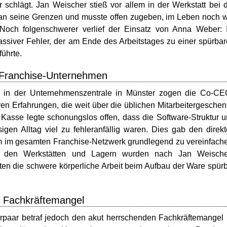
er schlägt. Jan Weischer stieß vor allem in der Werkstatt bei 
an seine Grenzen und musste offen zugeben, im Leben noch 
Noch folgenschwerer verlief der Einsatz von Anna Weber: 
assiver Fehler, der am Ende des Arbeitstages zu einer spürba
ührte.
 Franchise-Unternehmen
ng in der Unternehmenszentrale in Münster zogen die Co-C
en Erfahrungen, die weit über die üblichen Mitarbeitergesche
asse legte schonungslos offen, dass die Software-Struktur 
sigen Alltag viel zu fehleranfällig waren. Dies gab den direk
 im gesamten Franchise-Netzwerk grundlegend zu vereinfach
 den Werkstätten und Lagern wurden nach Jan Weische
ten die schwere körperliche Arbeit beim Aufbau der Ware spür
n Fachkräftemangel
erpaar betraf jedoch den akut herrschenden Fachkräftemangel