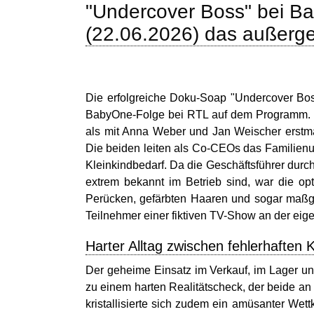
"Undercover Boss" bei B
(22.06.2026) das außerg
Die erfolgreiche Doku-Soap "Undercover Bos
BabyOne-Folge bei RTL auf dem Programm. In
als mit Anna Weber und Jan Weischer erstma
Die beiden leiten als Co-CEOs das Familien
Kleinkindbedarf. Da die Geschäftsführer durc
extrem bekannt im Betrieb sind, war die op
Perücken, gefärbten Haaren und sogar maßgef
Teilnehmer einer fiktiven TV-Show an der eig
Harter Alltag zwischen fehlerhafte
Der geheime Einsatz im Verkauf, im Lager und
zu einem harten Realitätscheck, der beide an
kristallisierte sich zudem ein amüsanter W