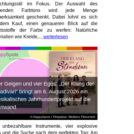
richtungsstil im Fokus. Der Auswahl des
senden Farbtons wird jede Menge
erksamkeit geschenkt. Dabei lohnt es sich
dem Kauf, einen genaueren Blick auf die
ltsstoffe der Farbe zu werfen: Natürliche
ialien wie Kreide,...
weiterlesen
er Geigen und vier Egos: „Der Klang der
radivari“ bringt am 6. August 2026 ein
sikalisches Jahrhundertprojekt auf die
inwand
© HappySpots / Filmplakat: Weltkino Filmverleih
 unbezahlbare Instrumente, vier explosive
 und die Suche nach dem perfekten Ton: Am