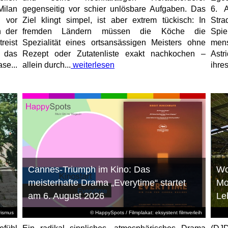
Milan
gegenseitig vor schier unlösbare Aufgaben. Das
6. 
 vor
Ziel klingt simpel, ist aber extrem tückisch: In
Stra
n der
fremden Ländern müssen die Köche die
Spi
reist
Spezialität eines ortsansässigen Meisters ohne
mens
, das
Rezept oder Zutatenliste exakt nachkochen –
Astr
se...
allein durch...
weiterlesen
ihres
Cannes-Triumph im Kino: Das
Wo
meisterhafte Drama „Everytime“ startet
Mo
am 6. August 2026
Le
rismus
© HappySpots / Filmplakat: eksystent filmverleih