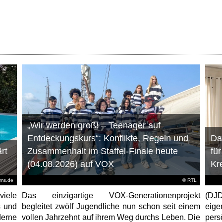
„Wir werden groß! – Teenager auf
Entdeckungskurs“: Konflikte, Regeln und
Da
rt
Zusammenhalt im Staffel-Finale heute
fü
(04.08.2026) auf VOX
Kr
ems.de
©
RTL
viele
Das einzigartige VOX-Generationenprojekt
(DJD
s und
begleitet zwölf Jugendliche nun schon seit einem
eig
erne
vollen Jahrzehnt auf ihrem Weg durchs Leben. Die
per