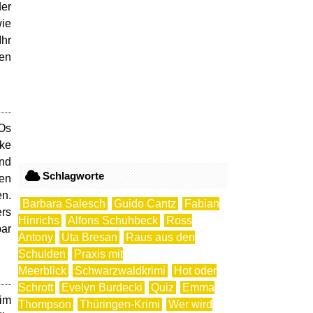
der
wie
Ihr
ren
EOs
nke
und
Schlagworte
ten
en.
Barbara Salesch
Guido Cantz
Fabian
rs
Hinrichs
Alfons Schuhbeck
Ross
bar
Antony
Uta Bresan
Raus aus den
Schulden
Praxis mit
Meerblick
Schwarzwaldkrimi
Hot oder
Schrott
Evelyn Burdecki
Quiz
Emma
 im
Thompson
Thüringen-Krimi
Wer wird