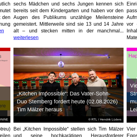
tlich
sechs Mädchen und sechs Jungen kennen sich
Ein
mutet
bereits seit dem Kindergarten und haben vor den
pas
t den
Augen des Publikums unzählige Meilensteine
Aufm
anung
gemeistert. Mittlerweile sind sie 13 und 14 Jahre
vor 
en
alt – und stecken mitten in der manchmal...
Inha
weiterlesen
Mater
Vi
„Kitchen Impossible“: Das Vater-Sohn-
St
Duo Stemberg fordert heute (02.08.2026)
mu
Tim Mälzer heraus
Le
EONINE
©
RTL
/ Hendrik Lüders
treu)
Bei „Kitchen Impossible“ stellen sich Tim Mälzer
Vier
eilen
und seine hochkarätigen Herausforderer
Egos