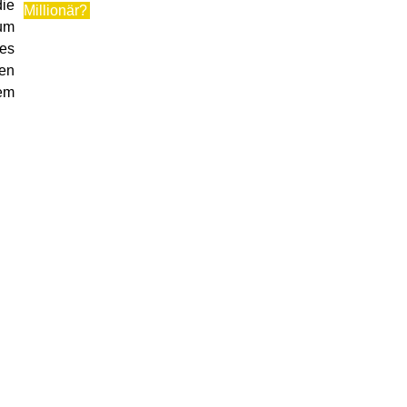
ie
Millionär?
 um
es
nen
em