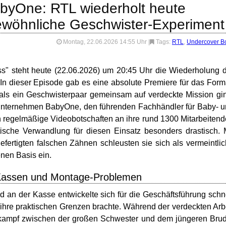
abyOne: RTL wiederholt heute
ewöhnliche Geschwister-Experiment
Montag, 22.06.2026 14:55 Uhr
|
Tags:
RTL
,
Undercover B
s" steht heute (22.06.2026) um 20:45 Uhr die Wiederholung 
 dieser Episode gab es eine absolute Premiere für das Form
ls ein Geschwisterpaar gemeinsam auf verdeckte Mission gi
unternehmen BabyOne, den führenden Fachhändler für Baby- 
h regelmäßige Videobotschaften an ihre rund 1300 Mitarbeiten
tische Verwandlung für diesen Einsatz besonders drastisch. 
ertigten falschen Zähnen schleusten sie sich als vermeintli
enen Basis ein.
n Kassen und Montage-Problemen
 an der Kasse entwickelte sich für die Geschäftsführung schn
 ihre praktischen Grenzen brachte. Während der verdeckten Arb
ettkampf zwischen der großen Schwester und dem jüngeren Bru