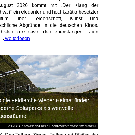
August 2026 kommt mit „Der Klang der
divari“ ein eleganter und hochkarätig besetzter
elfilm über Leidenschaft, Kunst und
chliche Abgründe in die deutschen Kinos.
id steht kurz davor, den lebenslangen Traum
...
weiterlesen
 die Feldlerche wieder Heimat findet:
derne Solarparks als wertvolle
bensräume
© DJD/Bundesverband Neue Energiewirtschaft/Wattmanufactur