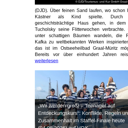
© DJD/Tourismus- und Kur GmbH Graal-
(DJD). Über feinen Sand laufen, wo schon 
Kästner als Kind spielte. Durch
geschichtsträchtige Haus gehen, in dem
Tucholsky seine Flitterwochen verbrachte.
unter schattigen Bäumen wandeln, die F
Kafka zu weltbekannten Werken inspirierten
das ist im Ostseeheilbad Graal-Müritz mög
Bereits vor über einhundert Jahren reist
weiterlesen
„Wir werden groß! – Teenager auf
Entdeckungskurs“: Konflikte, Regeln u
Zusammenhalt im Staffel-Finale heute
(04.08.2026) auf VOX