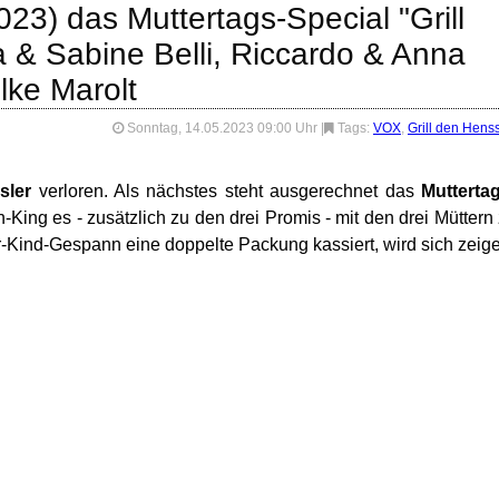
23) das Muttertags-Special "Grill
a & Sabine Belli, Riccardo & Anna
lke Marolt
Sonntag, 14.05.2023 09:00 Uhr
|
Tags:
VOX
,
Grill den Henss
sler
verloren. Als nächstes steht ausgerechnet das
Mutterta
ing es - zusätzlich zu den drei Promis - mit den drei Müttern
-Kind-Gespann eine doppelte Packung kassiert, wird sich zeig