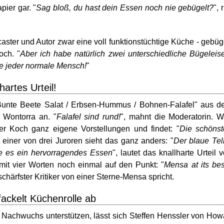
pier gar. "
Sag bloß, du hast dein Essen noch nie gebügelt?
", 
ster und Autor zwar eine voll funktionstüchtige Küche - gebüg
och. "
Aber ich habe natürlich zwei unterschiedliche Bügeleis
e jeder normale Mensch!
"
hartes Urteil!
"Bunte Beete Salat / Erbsen-Hummus / Bohnen-Falafel" aus 
 Wontorra an. "
Falafel sind rund!
", mahnt die Moderatorin. 
r Koch ganz eigene Vorstellungen und findet: "
Die schönst
 einer von drei Juroren sieht das ganz anders: "
Der blaue Tel
e es ein hervorragendes Essen
", lautet das knallharte Urteil 
mit vier Worten noch einmal auf den Punkt: "
Mensa at its bes
schärfster Kritiker von einer Sterne-Mensa spricht.
fackelt Küchenrolle ab
 Nachwuchs unterstützen, lässt sich Steffen Henssler von Ho