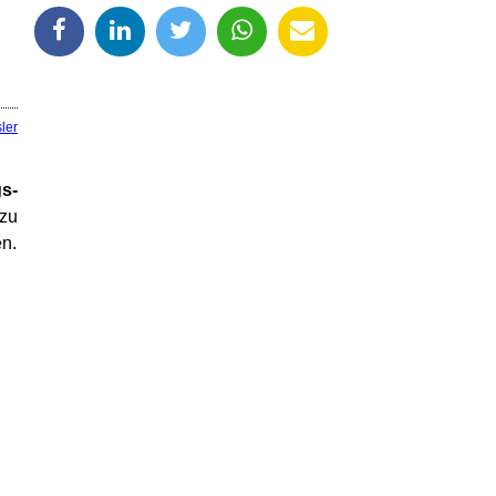
ler
gs-
 zu
en.