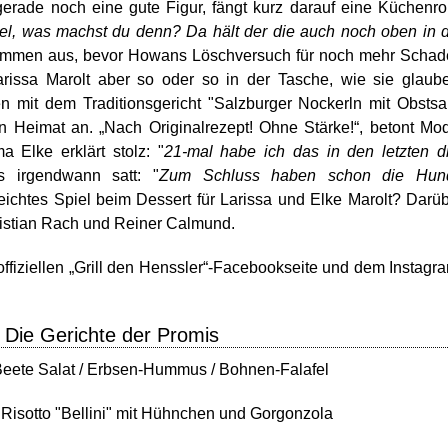
erade noch eine gute Figur, fängt kurz darauf eine Küchenro
l, was machst du denn? Da hält der die auch noch oben in 
e Flammen aus, bevor Howans Löschversuch für noch mehr Scha
rissa Marolt aber so oder so in der Tasche, wie sie glaub
n mit dem Traditionsgericht "Salzburger Nockerln mit Obstsa
en Heimat an. „Nach Originalrezept! Ohne Stärke!“, betont Mo
 Elke erklärt stolz: "
21-mal habe ich das in den letzten d
s irgendwann satt: "
Zum Schluss haben schon die Hun
Leichtes Spiel beim Dessert für Larissa und Elke Marolt? Darü
hristian Rach und Reiner Calmund.
 offiziellen „Grill den Henssler“-Facebookseite und dem Instagr
- Die Gerichte der Promis
eete Salat / Erbsen-Hummus / Bohnen-Falafel
:
Risotto "Bellini" mit Hühnchen und Gorgonzola