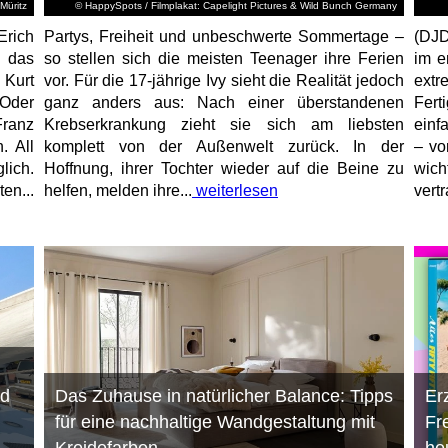
Müritz
© HappySpots / Filmplakat: Capelight Pictures & Wild Bunch Germany
Erich
Partys, Freiheit und unbeschwerte Sommertage –
(DJD
 das
so stellen sich die meisten Teenager ihre Ferien
im e
 Kurt
vor. Für die 17-jährige Ivy sieht die Realität jedoch
ext
 Oder
ganz anders aus: Nach einer überstandenen
Fert
ranz
Krebserkrankung zieht sie sich am liebsten
einf
. All
komplett von der Außenwelt zurück. In der
– vo
lich.
Hoffnung, ihrer Tochter wieder auf die Beine zu
wich
en...
helfen, melden ihre...
weiterlesen
vert
nd
Das Zuhause in natürlicher Balance: Tipps
Er
für eine nachhaltige Wandgestaltung mit
Fr
Kreidefarben
he