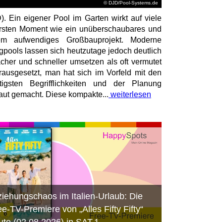
© DJD/Pool-Systems.de
). Ein eigener Pool im Garten wirkt auf viele
rsten Moment wie ein unüberschaubares und
rem aufwendiges Großbauprojekt. Moderne
igpools lassen sich heutzutage jedoch deutlich
acher und schneller umsetzen als oft vermutet
rausgesetzt, man hat sich im Vorfeld mit den
tigsten Begrifflichkeiten und der Planung
raut gemacht. Diese kompakte...
weiterlesen
ziehungschaos im Italien-Urlaub: Die
ee-TV-Premiere von „Alles Fifty Fifty“
ute (02.08.2026) in SAT.1