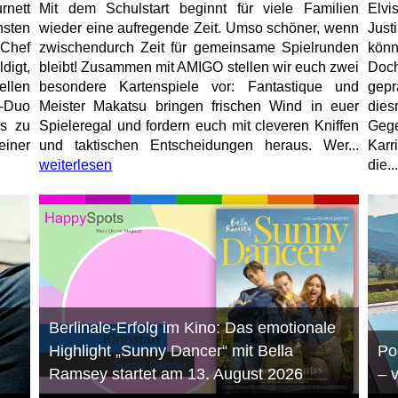
rnett
Mit dem Schulstart beginnt für viele Familien
Elvi
hsten
wieder eine aufregende Zeit. Umso schöner, wenn
Just
-Chef
zwischendurch Zeit für gemeinsame Spielrunden
könn
igt,
bleibt! Zusammen mit AMIGO stellen wir euch zwei
Doc
ellen
besondere Kartenspiele vor: Fantastique und
gep
r-Duo
Meister Makatsu bringen frischen Wind in euer
die
rs zu
Spieleregal und fordern euch mit cleveren Kniffen
Geg
einer
und taktischen Entscheidungen heraus. Wer...
Karr
weiterlesen
die...
Berlinale-Erfolg im Kino: Das emotionale
Highlight „Sunny Dancer“ mit Bella
Po
Ramsey startet am 13. August 2026
– 