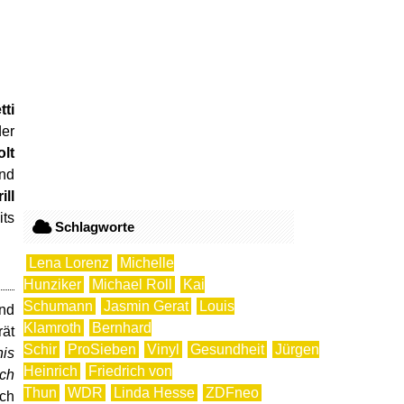
ti
der
olt
Und
ill
its
Schlagworte
Lena Lorenz
Michelle
Hunziker
Michael Roll
Kai
Schumann
Jasmin Gerat
Louis
und
Klamroth
Bernhard
rät
Schir
ProSieben
Vinyl
Gesundheit
Jürgen
nis
Heinrich
Friedrich von
ich
Thun
WDR
Linda Hesse
ZDFneo
ach