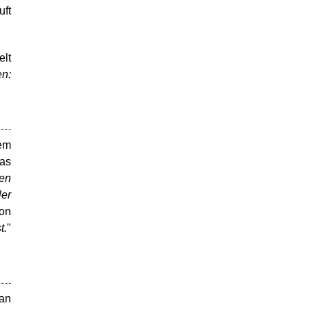
ruft
elt
en:
dem
Was
en
ler
von
t.
"
wan