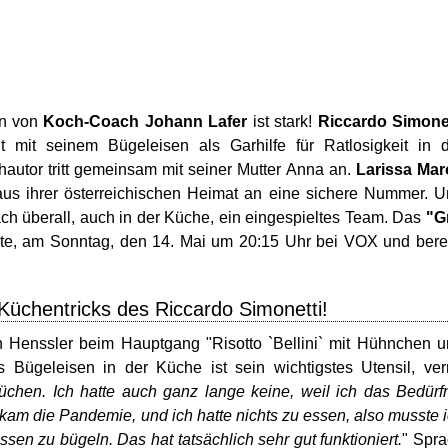
en von
Koch-Coach Johann Lafer
ist stark!
Riccardo Simonet
t mit seinem Bügeleisen als Garhilfe für Ratlosigkeit in 
autor tritt gemeinsam mit seiner Mutter Anna an.
Larissa Mar
us ihrer österreichischen Heimat an eine sichere Nummer. 
fach überall, auch in der Küche, ein eingespieltes Team. Das
"Gr
ute, am Sonntag, den 14. Mai um 20:15 Uhr bei VOX und bere
Küchentricks des Riccardo Simonetti!
fen Henssler beim Hauptgang "Risotto `Bellini` mit Hühnchen 
 Bügeleisen in der Küche ist sein wichtigstes Utensil, ver
üchen. Ich hatte auch ganz lange keine, weil ich das Bedürf
 kam die Pandemie, und ich hatte nichts zu essen, also musste 
en zu bügeln. Das hat tatsächlich sehr gut funktioniert.
" Spr