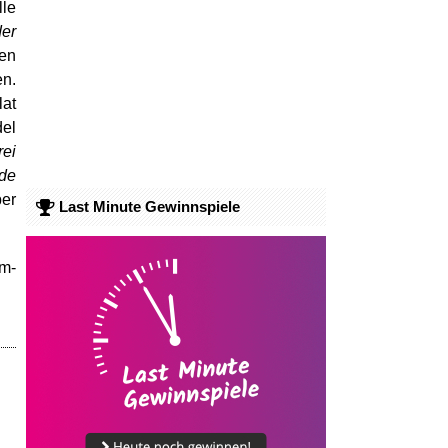
lle
der
den
en.
lat
del
rei
de
ber
Last Minute Gewinnspiele
am-