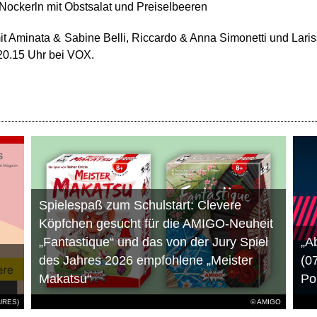
Nockerln mit Obstsalat und Preiselbeeren
mit Aminata & Sabine Belli, Riccardo & Anna Simonetti und Lari
 20.15 Uhr bei VOX.
Spielespaß zum Schulstart: Clevere
Köpfchen gesucht für die AMIGO-Neuheit
„Fantastique“ und das von der Jury Spiel
„A
des Jahres 2026 empfohlene „Meister
(0
Makatsu“
Po
TURES)
© AMIGO