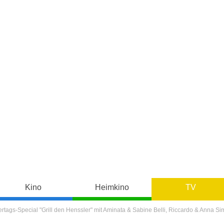
Kino
Heimkino
TV
rtags-Special "Grill den Henssler" mit Aminata & Sabine Belli, Riccardo & Anna Sim