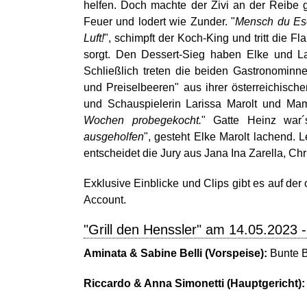
helfen. Doch machte der Zivi an der Reibe g
Feuer und lodert wie Zunder. "
Mensch du Ese
Luft!
", schimpft der Koch-King und tritt di
sorgt. Den Dessert-Sieg haben Elke und La
Schließlich treten die beiden Gastronominne
und Preiselbeeren" aus ihrer österreichisch
und Schauspielerin Larissa Marolt und Mama
Wochen probegekocht.
" Gatte Heinz war´
ausgeholfen
", gesteht Elke Marolt lachend. 
entscheidet die Jury aus Jana Ina Zarella, C
Exklusive Einblicke und Clips gibt es auf der
Account.
"Grill den Henssler" am 14.05.2023 
Aminata & Sabine Belli (Vorspeise):
Bunte B
Riccardo & Anna Simonetti (Hauptgericht)