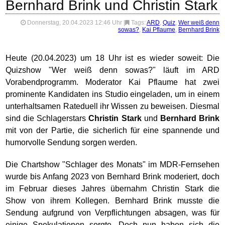
Bernhard Brink und Christin Stark
Donnerstag, 20.04.2023 12:46 Uhr
|
Tags:
ARD
,
Quiz
,
Wer weiß denn
sowas?
,
Kai Pflaume
,
Bernhard Brink
Heute (20.04.2023) um 18 Uhr ist es wieder soweit: Die
Quizshow "Wer weiß denn sowas?" läuft im ARD
Vorabendprogramm. Moderator Kai Pflaume hat zwei
prominente Kandidaten ins Studio eingeladen, um in einem
unterhaltsamen Rateduell ihr Wissen zu beweisen. Diesmal
sind die Schlagerstars
Christin Stark
und
Bernhard Brink
mit von der Partie, die sicherlich für eine spannende und
humorvolle Sendung sorgen werden.
Die Chartshow "Schlager des Monats" im MDR-Fernsehen
wurde bis Anfang 2023 von Bernhard Brink moderiert, doch
im Februar dieses Jahres übernahm Christin Stark die
Show von ihrem Kollegen. Bernhard Brink musste die
Sendung aufgrund von Verpflichtungen absagen, was für
einige Spekulationen sorgte. Doch nun haben sich die