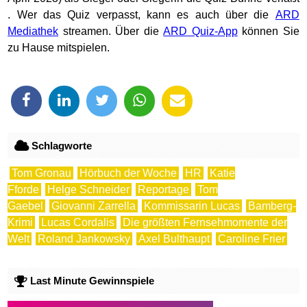
. Wer das Quiz verpasst, kann es auch über die
ARD
Mediathek
streamen. Über die
ARD Quiz-App
können Sie
zu Hause mitspielen.
Schlagworte
Tom Gronau
Hörbuch der Woche
HR
Katie
Fforde
Helge Schneider
Reportage
Tom
Gaebel
Giovanni Zarrella
Kommissarin Lucas
Bamberg-
Krimi
Lucas Cordalis
Die größten Fernsehmomente der
Welt
Roland Jankowsky
Axel Bulthaupt
Caroline Frier
Last Minute Gewinnspiele