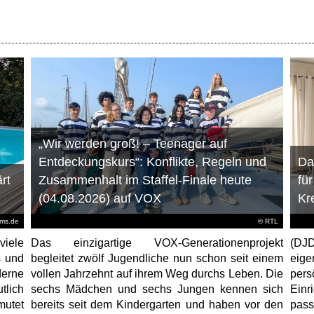
„Wir werden groß! – Teenager auf
Entdeckungskurs“: Konflikte, Regeln und
Da
rt
Zusammenhalt im Staffel-Finale heute
fü
(04.08.2026) auf VOX
Kr
ems.de
©
RTL
viele
Das einzigartige VOX-Generationenprojekt
(DJD
s und
begleitet zwölf Jugendliche nun schon seit einem
eig
erne
vollen Jahrzehnt auf ihrem Weg durchs Leben. Die
per
tlich
sechs Mädchen und sechs Jungen kennen sich
Ein
mutet
bereits seit dem Kindergarten und haben vor den
pas