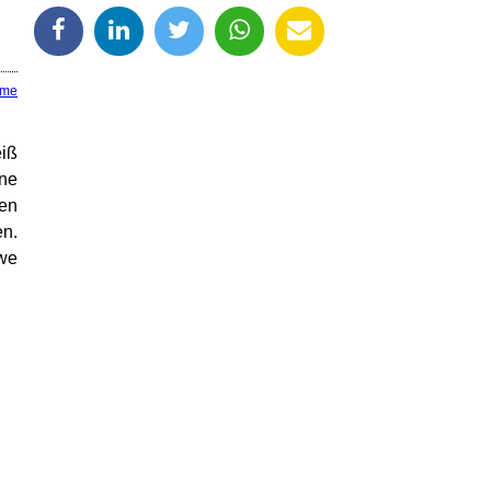
ume
eiß
äne
ren
en.
we