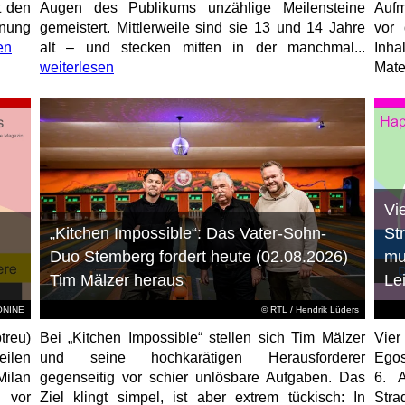
t den
Augen des Publikums unzählige Meilensteine
Aufm
anung
gemeistert. Mittlerweile sind sie 13 und 14 Jahre
vor 
en
alt – und stecken mitten in der manchmal...
Inha
weiterlesen
Mater
Vi
„Kitchen Impossible“: Das Vater-Sohn-
St
Duo Stemberg fordert heute (02.08.2026)
mu
Tim Mälzer heraus
Le
EONINE
©
RTL
/ Hendrik Lüders
treu)
Bei „Kitchen Impossible“ stellen sich Tim Mälzer
Vier
eilen
und seine hochkarätigen Herausforderer
Egos
Milan
gegenseitig vor schier unlösbare Aufgaben. Das
6. 
 vor
Ziel klingt simpel, ist aber extrem tückisch: In
Stra