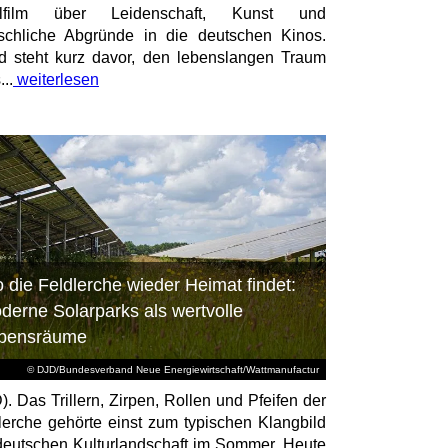
elfilm über Leidenschaft, Kunst und
chliche Abgründe in die deutschen Kinos.
id steht kurz davor, den lebenslangen Traum
...
weiterlesen
 die Feldlerche wieder Heimat findet:
derne Solarparks als wertvolle
bensräume
© DJD/Bundesverband Neue Energiewirtschaft/Wattmanufactur
). Das Trillern, Zirpen, Rollen und Pfeifen der
lerche gehörte einst zum typischen Klangbild
deutschen Kulturlandschaft im Sommer. Heute