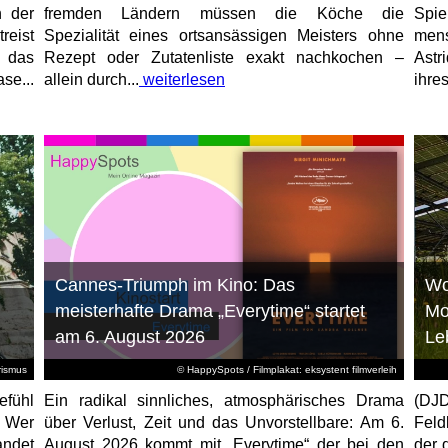
n der
fremden Ländern müssen die Köche die
Spi
reist
Spezialität eines ortsansässigen Meisters ohne
mens
, das
Rezept oder Zutatenliste exakt nachkochen –
Astr
se...
allein durch...
weiterlesen
ihres
Cannes-Triumph im Kino: Das
Wo
meisterhafte Drama „Everytime“ startet
Mo
am 6. August 2026
Le
rismus
© HappySpots / Filmplakat: eksystent filmverleih
efühl
Ein radikal sinnliches, atmosphärisches Drama
(DJD
: Wer
über Verlust, Zeit und das Unvorstellbare: Am 6.
Feld
andet
August 2026 kommt mit „Everytime“ der bei den
der 