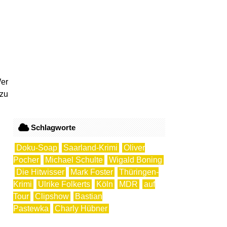
Wer
zu
Schlagworte
Doku-Soap
Saarland-Krimi
Oliver
Pocher
Michael Schulte
Wigald Boning
Die Hitwisser
Mark Foster
Thüringen-
Krimi
Ulrike Folkerts
Köln
MDR
auf
Tour
Clipshow
Bastian
Pastewka
Charly Hübner