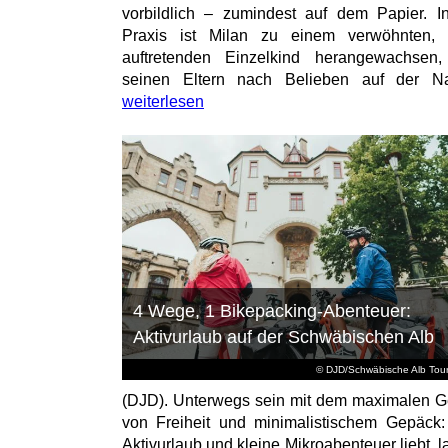
vorbildlich – zumindest auf dem Papier. I
Praxis ist Milan zu einem verwöhnten, t
auftretenden Einzelkind herangewachsen
seinen Eltern nach Belieben auf der Na
weiterlesen
4 Wege, 1 Bikepacking-Abenteuer:
Aktivurlaub auf der Schwäbischen Alb
© DJD/Schwäbische Alb Tou
(DJD). Unterwegs sein mit dem maximalen G
von Freiheit und minimalistischem Gepäck
Aktivurlaub und kleine Mikroabenteuer liebt, l