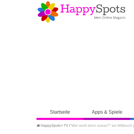
Startseite
Apps & Spiele
HappySpots
TV
"Wer weiß denn sowas?" am Mittwoch 