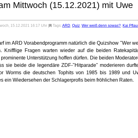
am Mittwoch (15.12.2021) mit Uwe
twoch, 15.12.2021 16:17 Uhr
|
Tags:
ARD
,
Quiz
,
Wer weiß denn sowas?
,
Kai Pfla
darf im ARD Vorabendprogramm natürlich die Quizshow "Wer w
. Knifflige Fragen warten wieder auf die beiden Ratekapit
 prominente Unterstützung hoffen dürfen. Die beiden Moderato
ss sie beide die legendäre ZDF-"Hitparade" moderieren durft
tor Worms die deutschen Tophits von 1985 bis 1989 und U
s ein Wiedersehen der Schlagerprofis beim fröhlichen Raten.