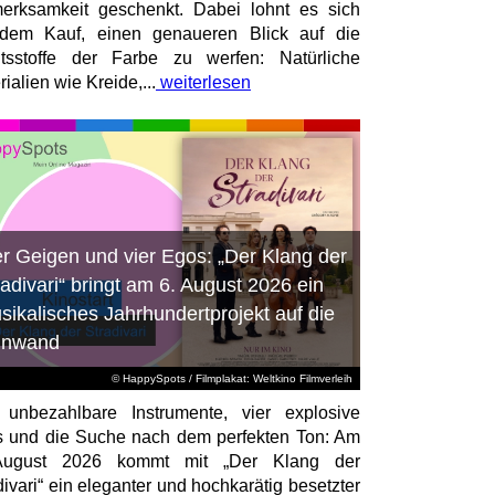
erksamkeit geschenkt. Dabei lohnt es sich
dem Kauf, einen genaueren Blick auf die
ltsstoffe der Farbe zu werfen: Natürliche
ialien wie Kreide,...
weiterlesen
er Geigen und vier Egos: „Der Klang der
radivari“ bringt am 6. August 2026 ein
sikalisches Jahrhundertprojekt auf die
inwand
© HappySpots / Filmplakat: Weltkino Filmverleih
 unbezahlbare Instrumente, vier explosive
 und die Suche nach dem perfekten Ton: Am
August 2026 kommt mit „Der Klang der
divari“ ein eleganter und hochkarätig besetzter