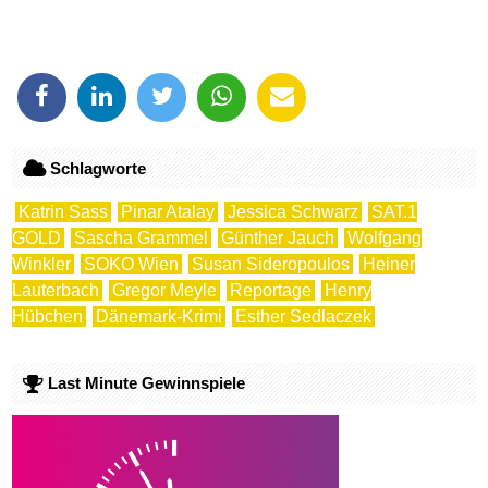
Schlagworte
Katrin Sass
Pinar Atalay
Jessica Schwarz
SAT.1
GOLD
Sascha Grammel
Günther Jauch
Wolfgang
Winkler
SOKO Wien
Susan Sideropoulos
Heiner
Lauterbach
Gregor Meyle
Reportage
Henry
Hübchen
Dänemark-Krimi
Esther Sedlaczek
Last Minute Gewinnspiele