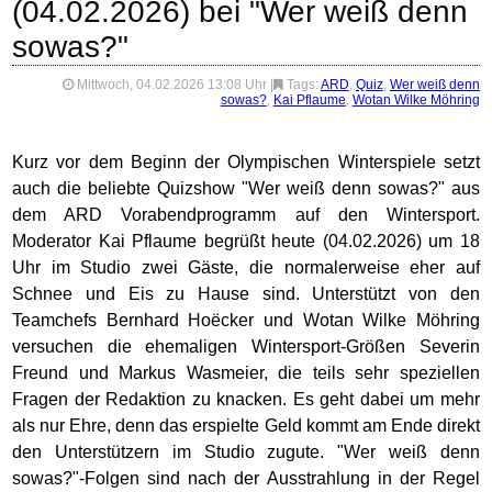
(04.02.2026) bei "Wer weiß denn
sowas?"
Mittwoch, 04.02.2026 13:08 Uhr
|
Tags:
ARD
,
Quiz
,
Wer weiß denn
sowas?
,
Kai Pflaume
,
Wotan Wilke Möhring
Kurz vor dem Beginn der Olympischen Winterspiele setzt
auch die beliebte Quizshow "Wer weiß denn sowas?" aus
dem ARD Vorabendprogramm auf den Wintersport.
Moderator Kai Pflaume begrüßt heute (04.02.2026) um 18
Uhr im Studio zwei Gäste, die normalerweise eher auf
Schnee und Eis zu Hause sind. Unterstützt von den
Teamchefs Bernhard Hoëcker und Wotan Wilke Möhring
versuchen die ehemaligen Wintersport-Größen Severin
Freund und Markus Wasmeier, die teils sehr speziellen
Fragen der Redaktion zu knacken. Es geht dabei um mehr
als nur Ehre, denn das erspielte Geld kommt am Ende direkt
den Unterstützern im Studio zugute. "Wer weiß denn
sowas?"-Folgen sind nach der Ausstrahlung in der Regel