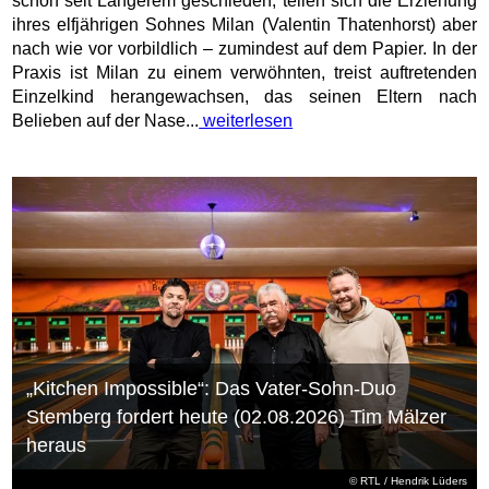
schon seit Längerem geschieden, teilen sich die Erziehung
ihres elfjährigen Sohnes Milan (Valentin Thatenhorst) aber
nach wie vor vorbildlich – zumindest auf dem Papier. In der
Praxis ist Milan zu einem verwöhnten, treist auftretenden
Einzelkind herangewachsen, das seinen Eltern nach
Belieben auf der Nase...
weiterlesen
„Kitchen Impossible“: Das Vater-Sohn-Duo
Stemberg fordert heute (02.08.2026) Tim Mälzer
heraus
©
RTL
/ Hendrik Lüders