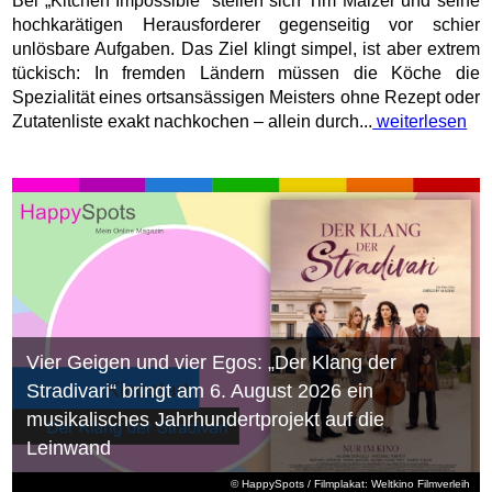
Bei „Kitchen Impossible“ stellen sich Tim Mälzer und seine
hochkarätigen Herausforderer gegenseitig vor schier
unlösbare Aufgaben. Das Ziel klingt simpel, ist aber extrem
tückisch: In fremden Ländern müssen die Köche die
Spezialität eines ortsansässigen Meisters ohne Rezept oder
Zutatenliste exakt nachkochen – allein durch...
weiterlesen
Vier Geigen und vier Egos: „Der Klang der
Stradivari“ bringt am 6. August 2026 ein
musikalisches Jahrhundertprojekt auf die
Leinwand
© HappySpots / Filmplakat: Weltkino Filmverleih