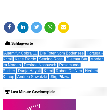
Schlagworte
Alarm für Cobra 11
Die Toten vom Bodensee
Portugal-
Krimi
Katie Fforde
Semino Rossi
Dietmar Bär
Morden
im Norden
Desiree Nosbusch
Rosamunde
Pilcher
Dunja Hayali
Krimi
Robert De Niro
Herbert
Knaup
Andrea Sawatzki
Jörg Pilawa
Last Minute Gewinnspiele