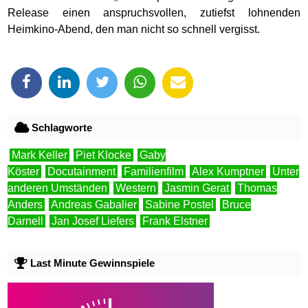
Release einen anspruchsvollen, zutiefst lohnenden
Heimkino-Abend, den man nicht so schnell vergisst.
Schlagworte
Mark Keller
Piet Klocke
Gaby
Köster
Docutainment
Familienfilm
Alex Kumptner
Unter
anderen Umständen
Western
Jasmin Gerat
Thomas
Anders
Andreas Gabalier
Sabine Postel
Bruce
Darnell
Jan Josef Liefers
Frank Elstner
Last Minute Gewinnspiele