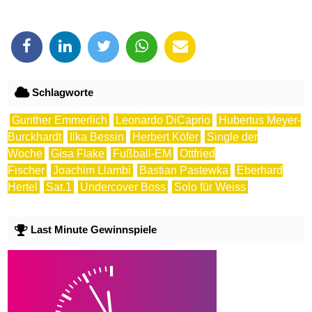
Schlagworte
Gunther Emmerlich
Leonardo DiCaprio
Hubertus Meyer-
Burckhardt
Ilka Bessin
Herbert Köfer
Single der
Woche
Gisa Flake
Fußball-EM
Ottfried
Fischer
Joachim Llambi
Bastian Pastewka
Eberhard
Hertel
Sat.1
Undercover Boss
Solo für Weiss
Last Minute Gewinnspiele