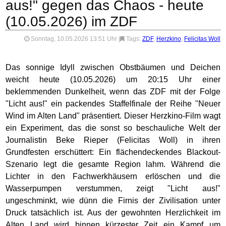
aus!" gegen das Chaos - heute
(10.05.2026) im ZDF
Sonntag, 10.05.2026 13:51 Uhr
|
Tags:
ZDF
,
Herzkino
,
Felicitas Woll
Das sonnige Idyll zwischen Obstbäumen und Deichen
weicht heute (10.05.2026) um 20:15 Uhr einer
beklemmenden Dunkelheit, wenn das ZDF mit der Folge
"Licht aus!" ein packendes Staffelfinale der Reihe "Neuer
Wind im Alten Land" präsentiert. Dieser Herzkino-Film wagt
ein Experiment, das die sonst so beschauliche Welt der
Journalistin Beke Rieper (Felicitas Woll) in ihren
Grundfesten erschüttert: Ein flächendeckendes Blackout-
Szenario legt die gesamte Region lahm. Während die
Lichter in den Fachwerkhäusern erlöschen und die
Wasserpumpen verstummen, zeigt "Licht aus!"
ungeschminkt, wie dünn die Firnis der Zivilisation unter
Druck tatsächlich ist. Aus der gewohnten Herzlichkeit im
Alten Land wird binnen kürzester Zeit ein Kampf um