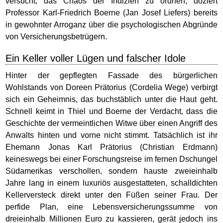
versucht, das Chaos der Indizien zu ordnen, doziert
Professor Karl-Friedrich Boerne (Jan Josef Liefers) bereits
in gewohnter Arroganz über die psychologischen Abgründe
von Versicherungsbetrügern.
Ein Keller voller Lügen und falscher Idole
Hinter der gepflegten Fassade des bürgerlichen
Wohlstands von Doreen Prätorius (Cordelia Wege) verbirgt
sich ein Geheimnis, das buchstäblich unter die Haut geht.
Schnell keimt in Thiel und Boerne der Verdacht, dass die
Geschichte der vermeintlichen Witwe über einen Angriff des
Anwalts hinten und vorne nicht stimmt. Tatsächlich ist ihr
Ehemann Jonas Karl Prätorius (Christian Erdmann)
keineswegs bei einer Forschungsreise im fernen Dschungel
Südamerikas verschollen, sondern hauste zweieinhalb
Jahre lang in einem luxuriös ausgestatteten, schalldichten
Kellerversteck direkt unter den Füßen seiner Frau. Der
perfide Plan, eine Lebensversicherungssumme von
dreieinhalb Millionen Euro zu kassieren, gerät jedoch ins