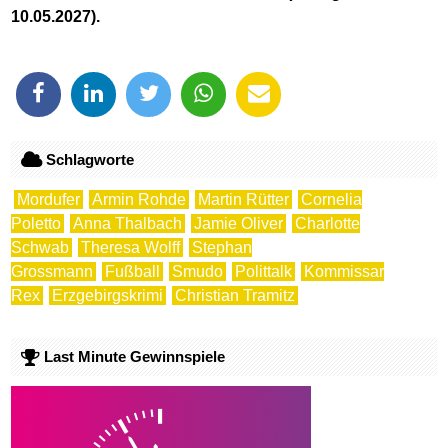
10.05.2027).
Schlagworte
Mordufer
Armin Rohde
Martin Rütter
Cornelia
Poletto
Anna Thalbach
Jamie Oliver
Charlotte
Schwab
Theresa Wolff
Stephan
Grossmann
Fußball
Smudo
Polittalk
Kommissar
Rex
Erzgebirgskrimi
Christian Tramitz
Last Minute Gewinnspiele