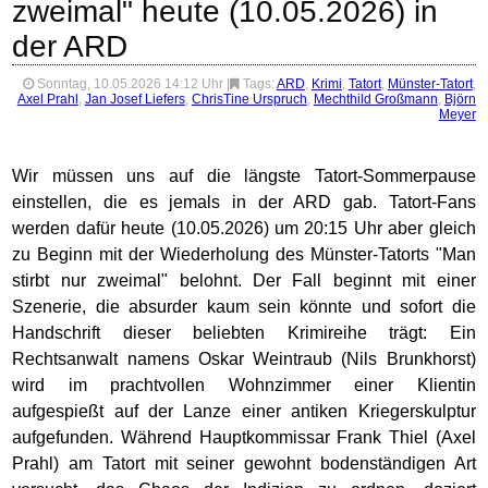
zweimal" heute (10.05.2026) in
der ARD
Sonntag, 10.05.2026 14:12 Uhr
|
Tags:
ARD
,
Krimi
,
Tatort
,
Münster-Tatort
,
Axel Prahl
,
Jan Josef Liefers
,
ChrisTine Urspruch
,
Mechthild Großmann
,
Björn
Meyer
Wir müssen uns auf die längste Tatort-Sommerpause
einstellen, die es jemals in der ARD gab. Tatort-Fans
werden dafür heute (10.05.2026) um 20:15 Uhr aber gleich
zu Beginn mit der Wiederholung des Münster-Tatorts "Man
stirbt nur zweimal" belohnt. Der Fall beginnt mit einer
Szenerie, die absurder kaum sein könnte und sofort die
Handschrift dieser beliebten Krimireihe trägt: Ein
Rechtsanwalt namens Oskar Weintraub (Nils Brunkhorst)
wird im prachtvollen Wohnzimmer einer Klientin
aufgespießt auf der Lanze einer antiken Kriegerskulptur
aufgefunden. Während Hauptkommissar Frank Thiel (Axel
Prahl) am Tatort mit seiner gewohnt bodenständigen Art