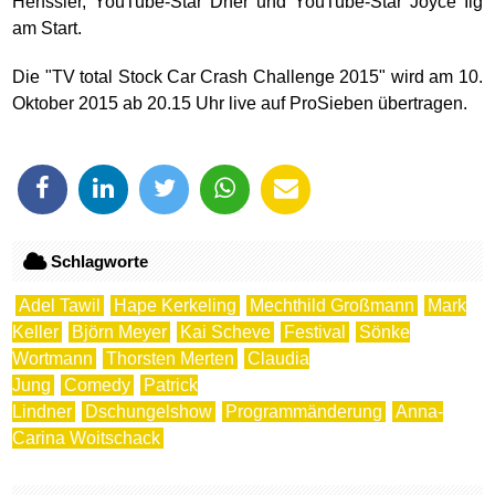
Henssler, YouTube-Star Dner und YouTube-Star Joyce Ilg
am Start.
Die "TV total Stock Car Crash Challenge 2015" wird am 10.
Oktober 2015 ab 20.15 Uhr live auf ProSieben übertragen.
Schlagworte
Adel Tawil
Hape Kerkeling
Mechthild Großmann
Mark
Keller
Björn Meyer
Kai Scheve
Festival
Sönke
Wortmann
Thorsten Merten
Claudia
Jung
Comedy
Patrick
Lindner
Dschungelshow
Programmänderung
Anna-
Carina Woitschack