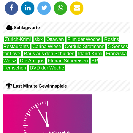
Schlagworte
Zürich-Krimi
sixx
Ottawan
Film der Woche
Rosins
Restaurants
Carina Wiese
Cordula Stratmann
5 Senses
for Love
Raus aus den Schulden
Irland-Krimi
Franziska
Weisz
Die Amigos
Florian Silbereisen
BR
Fernsehen
DVD der Woche
Last Minute Gewinnspiele