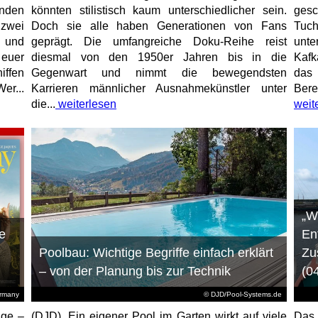
unden
könnten stilistisch kaum unterschiedlicher sein.
gesc
 zwei
Doch sie alle haben Generationen von Fans
Tuch
e und
geprägt. Die umfangreiche Doku-Reihe reist
unt
 euer
diesmal von den 1950er Jahren bis in die
Kafk
iffen
Gegenwart und nimmt die bewegendsten
das 
er...
Karrieren männlicher Ausnahmekünstler unter
Bere
die...
weiterlesen
weit
„W
e
En
Poolbau: Wichtige Begriffe einfach erklärt
Zu
– von der Planung bis zur Technik
(0
ermany
© DJD/Pool-Systems.de
age –
(DJD). Ein eigener Pool im Garten wirkt auf viele
Das