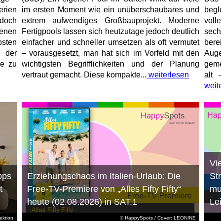
erien
im ersten Moment wie ein unüberschaubares und
begl
jedoch
extrem aufwendiges Großbauprojekt. Moderne
voll
enen
Fertigpools lassen sich heutzutage jedoch deutlich
sec
sten
einfacher und schneller umsetzen als oft vermutet
bere
 der
– vorausgesetzt, man hat sich im Vorfeld mit den
Aug
ne zu
wichtigsten Begrifflichkeiten und der Planung
geme
vertraut gemacht. Diese kompakte...
weiterlesen
alt 
weit
Vi
pps
Erziehungschaos im Italien-Urlaub: Die
St
t
Free-TV-Premiere von „Alles Fifty Fifty“
mu
heute (02.08.2026) in SAT.1
Le
ktion
© HappySpots / Cover: LEONINE