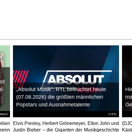
it
el
„Absolut Musik“: RTL beleuchtet heute
Hie
(07.08.2026) die größten männlichen
ma
Popstars und Ausnahmetalente
Ge
AMIGO
©
RTL
ilien
Elvis Presley, Herbert Grönemeyer, Elton John und
(DJD
 wenn
Justin Bieber – die Giganten der Musikgeschichte
Käs