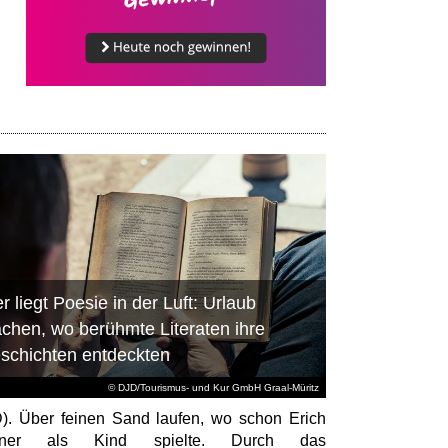
r liegt Poesie in der Luft: Urlaub
chen, wo berühmte Literaten ihre
schichten entdeckten
© DJD/Tourismus- und Kur GmbH Graal-Müritz
). Über feinen Sand laufen, wo schon Erich
tner als Kind spielte. Durch das