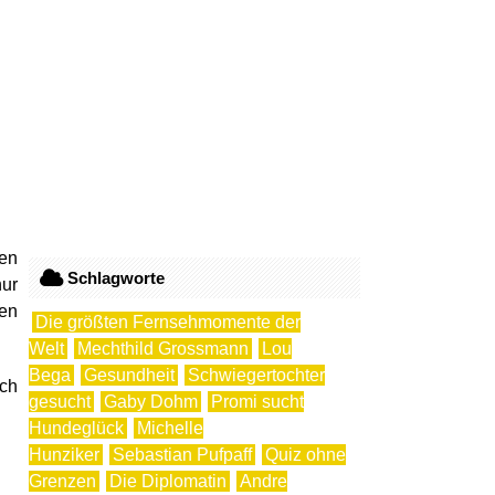
ben
Schlagworte
nur
len
Die größten Fernsehmomente der
Welt
Mechthild Grossmann
Lou
Bega
Gesundheit
Schwiegertochter
ich
gesucht
Gaby Dohm
Promi sucht
Hundeglück
Michelle
Hunziker
Sebastian Pufpaff
Quiz ohne
Grenzen
Die Diplomatin
Andre