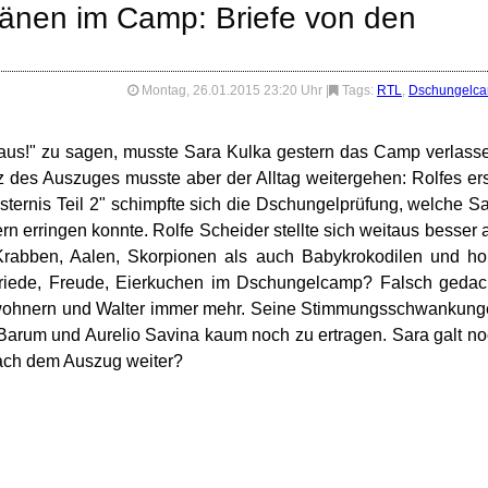
änen im Camp: Briefe von den
Montag, 26.01.2015 23:20 Uhr
|
Tags:
RTL
,
Dschungelc
 raus!" zu sagen, musste Sara Kulka gestern das Camp verlass
tz des Auszuges musste aber der Alltag weitergehen: Rolfes er
sternis Teil 2" schimpfte sich die Dschungelprüfung, welche S
n erringen konnte. Rolfe Scheider stellte sich weitaus besser 
Krabben, Aalen, Skorpionen als auch Babykrokodilen und ho
Friede, Freude, Eierkuchen im Dschungelcamp? Falsch gedac
ewohnern und Walter immer mehr. Seine Stimmungsschwankun
-Barum und Aurelio Savina kaum noch zu ertragen. Sara galt n
nach dem Auszug weiter?