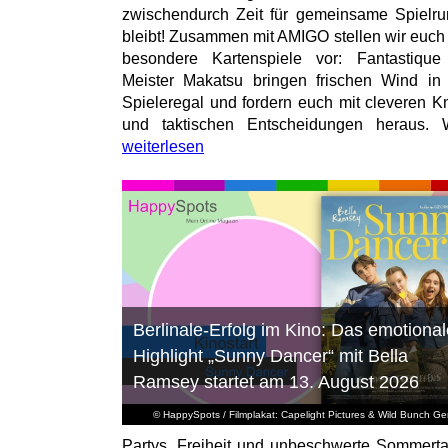
zwischendurch Zeit für gemeinsame Spielr
bleibt! Zusammen mit AMIGO stellen wir euch
besondere Kartenspiele vor: Fantastiqu
Meister Makatsu bringen frischen Wind in
Spieleregal und fordern euch mit cleveren Kn
und taktischen Entscheidungen heraus. W
weiterlesen
Berlinale-Erfolg im Kino: Das emotional
Highlight „Sunny Dancer“ mit Bella
Ramsey startet am 13. August 2026
© HappySpots / Filmplakat: Capelight Pictures & Wild Bunch G
Partys, Freiheit und unbeschwerte Sommert