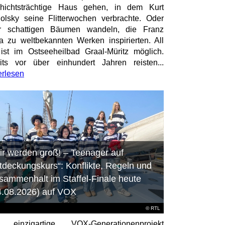
hichtsträchtige Haus gehen, in dem Kurt
olsky seine Flitterwochen verbrachte. Oder
er schattigen Bäumen wandeln, die Franz
a zu weltbekannten Werken inspirierten. All
ist im Ostseeheilbad Graal-Müritz möglich.
its vor über einhundert Jahren reisten...
erlesen
ir werden groß! – Teenager auf
tdeckungskurs“: Konflikte, Regeln und
sammenhalt im Staffel-Finale heute
4.08.2026) auf VOX
©
RTL
 einzigartige VOX-Generationenprojekt