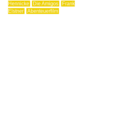
Hennicke
Die Amigos
Frank
Elstner
Abenteuerfilm