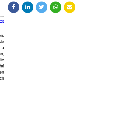
amp
en.
ste
ara
an,
lte
ht!
gen
och