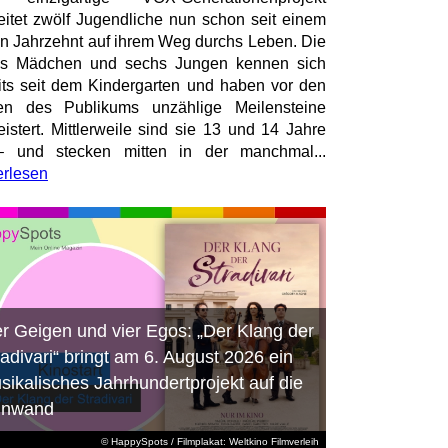
eitet zwölf Jugendliche nun schon seit einem
en Jahrzehnt auf ihrem Weg durchs Leben. Die
hs Mädchen und sechs Jungen kennen sich
its seit dem Kindergarten und haben vor den
en des Publikums unzählige Meilensteine
istert. Mittlerweile sind sie 13 und 14 Jahre
– und stecken mitten in der manchmal...
erlesen
er Geigen und vier Egos: „Der Klang der
radivari“ bringt am 6. August 2026 ein
sikalisches Jahrhundertprojekt auf die
inwand
© HappySpots / Filmplakat: Weltkino Filmverleih