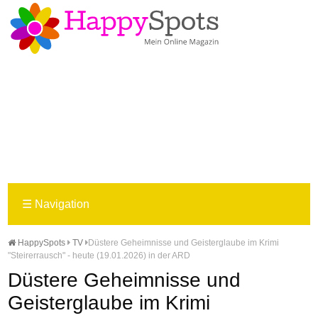
☰
Navigation
HappySpots
TV
Düstere Geheimnisse und Geisterglaube im Krimi
"Steirerrausch" - heute (19.01.2026) in der ARD
Düstere Geheimnisse und
Geisterglaube im Krimi