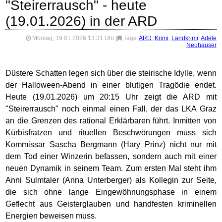
"Steirerrausch" - heute
(19.01.2026) in der ARD
Montag, 19.01.2026 13:31 Uhr
|
Tags:
ARD
,
Krimi
,
Landkrimi
,
Adele
Neuhauser
Düstere Schatten legen sich über die steirische Idylle, wenn
der Halloween-Abend in einer blutigen Tragödie endet.
Heute (19.01.2026) um 20:15 Uhr zeigt die ARD mit
"Steirerrausch" noch einmal einen Fall, der das LKA Graz
an die Grenzen des rational Erklärbaren führt. Inmitten von
Kürbisfratzen und rituellen Beschwörungen muss sich
Kommissar Sascha Bergmann (Hary Prinz) nicht nur mit
dem Tod einer Winzerin befassen, sondern auch mit einer
neuen Dynamik in seinem Team. Zum ersten Mal steht ihm
Anni Sulmtaler (Anna Unterberger) als Kollegin zur Seite,
die sich ohne lange Eingewöhnungsphase in einem
Geflecht aus Geisterglauben und handfesten kriminellen
Energien beweisen muss.