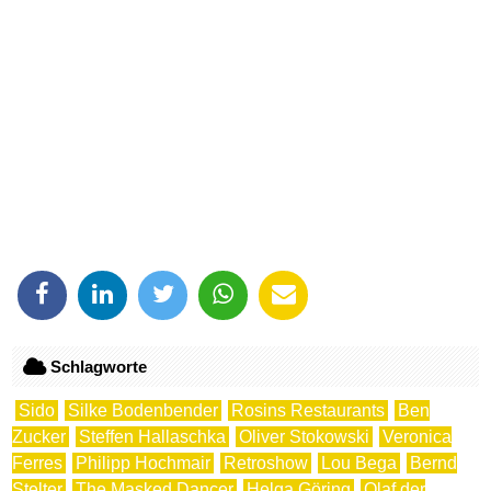
Schlagworte
Sido
Silke Bodenbender
Rosins Restaurants
Ben
Zucker
Steffen Hallaschka
Oliver Stokowski
Veronica
Ferres
Philipp Hochmair
Retroshow
Lou Bega
Bernd
Stelter
The Masked Dancer
Helga Göring
Olaf der