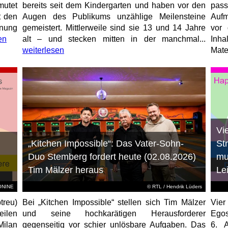
mutet
bereits seit dem Kindergarten und haben vor den
pas
t den
Augen des Publikums unzählige Meilensteine
Aufm
anung
gemeistert. Mittlerweile sind sie 13 und 14 Jahre
vor 
en
alt – und stecken mitten in der manchmal...
Inha
weiterlesen
Mater
Vi
„Kitchen Impossible“: Das Vater-Sohn-
St
Duo Stemberg fordert heute (02.08.2026)
mu
Tim Mälzer heraus
Le
EONINE
©
RTL
/ Hendrik Lüders
treu)
Bei „Kitchen Impossible“ stellen sich Tim Mälzer
Vier
eilen
und seine hochkarätigen Herausforderer
Egos
Milan
gegenseitig vor schier unlösbare Aufgaben. Das
6. 