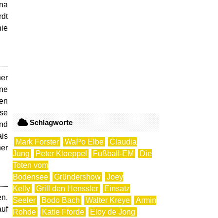
ina
rdt
nie
er
ine
en
ese
Schlagworte
und
ais
Mark Forster
WaPo Elbe
Claudia
ner
Jung
Peter Kloeppel
Fußball-EM
Die
Toten vom
Bodensee
Gründershow
Joey
Kelly
Grill den Henssler
Einsatz
en.
Seeler
Bodo Bach
Walter Kreye
Armin
auf
Rohde
Katie Fforde
Eloy de Jong