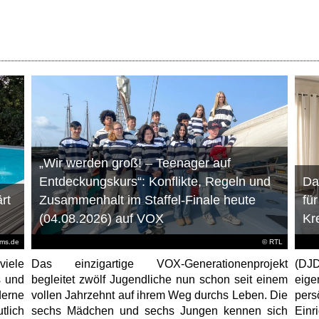
„Wir werden groß! – Teenager auf
Entdeckungskurs“: Konflikte, Regeln und
Da
rt
Zusammenhalt im Staffel-Finale heute
fü
(04.08.2026) auf VOX
Kr
ems.de
©
RTL
viele
Das einzigartige VOX-Generationenprojekt
(DJD
s und
begleitet zwölf Jugendliche nun schon seit einem
eig
erne
vollen Jahrzehnt auf ihrem Weg durchs Leben. Die
per
tlich
sechs Mädchen und sechs Jungen kennen sich
Ein