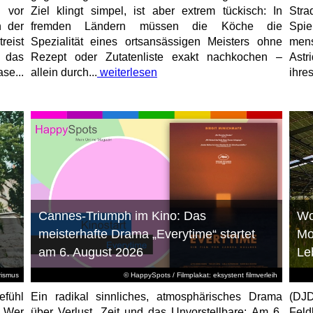
 vor
Ziel klingt simpel, ist aber extrem tückisch: In
Stra
n der
fremden Ländern müssen die Köche die
Spi
reist
Spezialität eines ortsansässigen Meisters ohne
mens
, das
Rezept oder Zutatenliste exakt nachkochen –
Astr
se...
allein durch...
weiterlesen
ihres
Cannes-Triumph im Kino: Das
Wo
meisterhafte Drama „Everytime“ startet
Mo
am 6. August 2026
Le
rismus
© HappySpots / Filmplakat: eksystent filmverleih
efühl
Ein radikal sinnliches, atmosphärisches Drama
(DJD
: Wer
über Verlust, Zeit und das Unvorstellbare: Am 6.
Feld