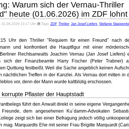
ng: Warum sich der Vernau-Thriller
d" heute (01.06.2026) im ZDF lohnt
 01.06.2026 13:17 Uhr
|
Tags:
ZDF
,
Thriller
,
Jan Josef Liefers
,
Stefanie Stappenb
:15 Uhr den Thriller "Requiem für einen Freund" nach d
nn und konfrontiert die Hauptfigur mit einer mörderisch
 Berliner Rechtsanwalts Joachim Vernau (Jan Josef Liefers) 
s sich der Finanzbeamte Harry Fischer (Peter Trabner) a
lten Quittung festbeißt. Weil die Sache angeblich keinen Aufsc
m nächtlichen Treffen in der Kanzlei. Als Vernau dort mitten in 
h leblos vor, denn der Mann wurde kaltblütig erschossen.
korrupte Pflaster der Hauptstadt
antbelegs führt den Anwalt direkt in seine eigene Vergangenhe
en Freunde, dem angesehenen Ku´damm-Advokaten Sebasti
ollege zeigt sich bei einer Befragung jedoch völlig unkooperat
n mag. Marquardts Ehe mit seiner Frau Brigitte Marquardt (Car