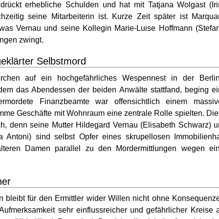
 drückt erhebliche Schulden und hat mit Tatjana Wolgast (Ir
zeitig seine Mitarbeiterin ist. Kurze Zeit später ist Marqua
was Vernau und seine Kollegin Marie-Luise Hoffmann (Stefa
ngen zwingt.
eklärter Selbstmord
rchen auf ein hochgefährliches Wespennest in der Berlin
em das Abendessen der beiden Anwälte stattfand, beging e
 ermordete Finanzbeamte war offensichtlich einem massiv
umme Geschäfte mit Wohnraum eine zentrale Rolle spielten. Di
ich, denn seine Mutter Hildegard Vernau (Elisabeth Schwarz) 
 Antoni) sind selbst Opfer eines skrupellosen Immobilienh
 älteren Damen parallel zu den Mordermittlungen wegen ei
her
 bleibt für den Ermittler wider Willen nicht ohne Konsequenz
Aufmerksamkeit sehr einflussreicher und gefährlicher Kreise 