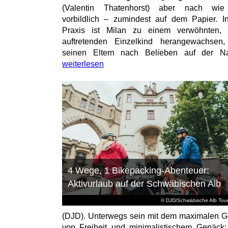
(Valentin Thatenhorst) aber nach wie
vorbildlich – zumindest auf dem Papier. I
Praxis ist Milan zu einem verwöhnten, t
auftretenden Einzelkind herangewachsen
seinen Eltern nach Belieben auf der Na
weiterlesen
4 Wege, 1 Bikepacking-Abenteuer:
Aktivurlaub auf der Schwäbischen Alb
© DJD/Schwäbische Alb Tou
(DJD). Unterwegs sein mit dem maximalen G
von Freiheit und minimalistischem Gepäck