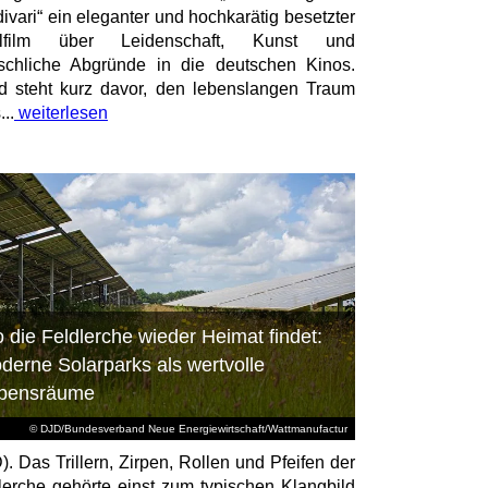
divari“ ein eleganter und hochkarätig besetzter
elfilm über Leidenschaft, Kunst und
chliche Abgründe in die deutschen Kinos.
id steht kurz davor, den lebenslangen Traum
...
weiterlesen
 die Feldlerche wieder Heimat findet:
derne Solarparks als wertvolle
bensräume
© DJD/Bundesverband Neue Energiewirtschaft/Wattmanufactur
). Das Trillern, Zirpen, Rollen und Pfeifen der
lerche gehörte einst zum typischen Klangbild