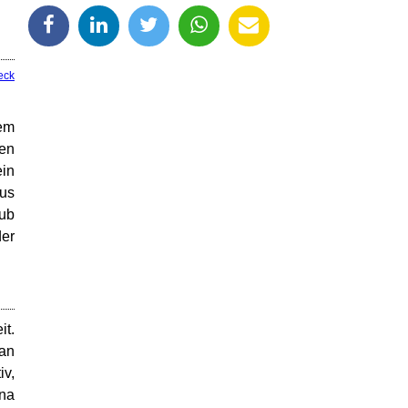
eck
em
en
ein
us
hub
der
it.
an
iv,
ina