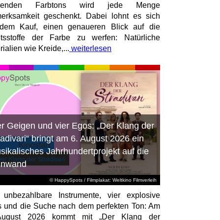
senden Farbtons wird jede Menge
erksamkeit geschenkt. Dabei lohnt es sich
dem Kauf, einen genaueren Blick auf die
ltsstoffe der Farbe zu werfen: Natürliche
ialien wie Kreide,...
weiterlesen
er Geigen und vier Egos: „Der Klang der
radivari“ bringt am 6. August 2026 ein
sikalisches Jahrhundertprojekt auf die
inwand
© HappySpots / Filmplakat: Weltkino Filmverleih
 unbezahlbare Instrumente, vier explosive
 und die Suche nach dem perfekten Ton: Am
August 2026 kommt mit „Der Klang der