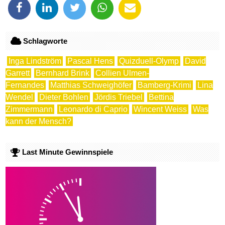
Schlagworte
Inga Lindström
Pascal Hens
Quizduell-Olymp
David
Garrett
Bernhard Brink
Collien Ulmen-
Fernandes
Matthias Schweighöfer
Bamberg-Krimi
Lina
Wendel
Dieter Bohlen
Jördis Triebel
Bettina
Zimmermann
Leonardo di Caprio
Wincent Weiss
Was
kann der Mensch?
Last Minute Gewinnspiele