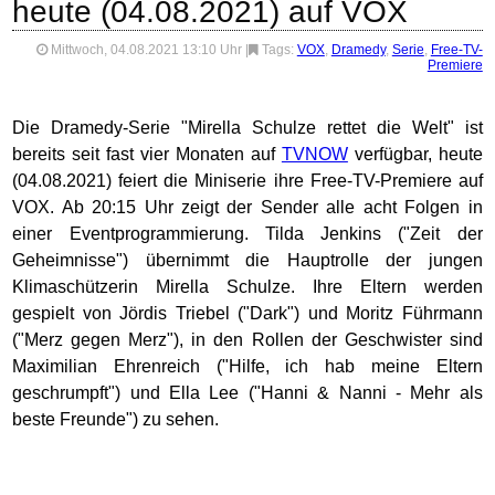
heute (04.08.2021) auf VOX
Mittwoch, 04.08.2021 13:10 Uhr
|
Tags:
VOX
,
Dramedy
,
Serie
,
Free-TV-
Premiere
Die Dramedy-Serie "Mirella Schulze rettet die Welt" ist
bereits seit fast vier Monaten auf
TVNOW
verfügbar, heute
(04.08.2021) feiert die Miniserie ihre Free-TV-Premiere auf
VOX. Ab 20:15 Uhr zeigt der Sender alle acht Folgen in
einer Eventprogrammierung. Tilda Jenkins ("Zeit der
Geheimnisse") übernimmt die Hauptrolle der jungen
Klimaschützerin Mirella Schulze. Ihre Eltern werden
gespielt von Jördis Triebel ("Dark") und Moritz Führmann
("Merz gegen Merz"), in den Rollen der Geschwister sind
Maximilian Ehrenreich ("Hilfe, ich hab meine Eltern
geschrumpft") und Ella Lee ("Hanni & Nanni - Mehr als
beste Freunde") zu sehen.