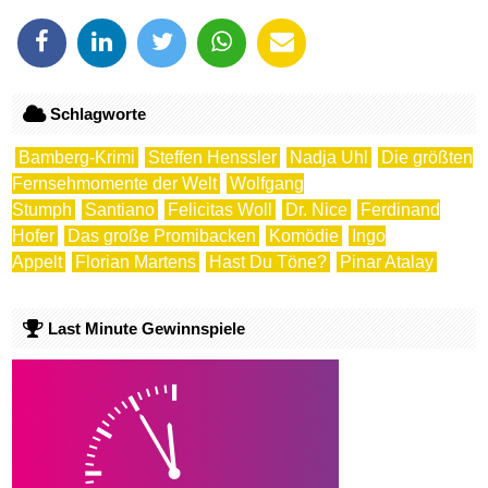
Schlagworte
Bamberg-Krimi
Steffen Henssler
Nadja Uhl
Die größten
Fernsehmomente der Welt
Wolfgang
Stumph
Santiano
Felicitas Woll
Dr. Nice
Ferdinand
Hofer
Das große Promibacken
Komödie
Ingo
Appelt
Florian Martens
Hast Du Töne?
Pinar Atalay
Last Minute Gewinnspiele