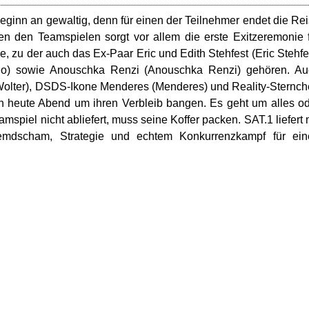
 Beginn an gewaltig, denn für einen der Teilnehmer endet die Re
ben den Teamspielen sorgt vor allem die erste Exitzeremonie 
e, zu der auch das Ex-Paar Eric und Edith Stehfest (Eric Stehfe
gelo) sowie Anouschka Renzi (Anouschka Renzi) gehören. A
 Wolter), DSDS-Ikone Menderes (Menderes) und Reality-Sternc
heute Abend um ihren Verbleib bangen. Es geht um alles o
spiel nicht abliefert, muss seine Koffer packen. SAT.1 liefert 
emdscham, Strategie und echtem Konkurrenzkampf für ein