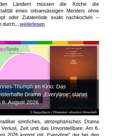
mden Ländern müssen die Köche die
ialität eines ortsansässigen Meisters ohne
pt oder Zutatenliste exakt nachkochen –
n durch...
weiterlesen
nnes-Triumph im Kino: Das
isterhafte Drama „Everytime“ startet
 6. August 2026
© HappySpots / Filmplakat: eksystent filmverleih
radikal sinnliches, atmosphärisches Drama
 Verlust, Zeit und das Unvorstellbare: Am 6.
st 2026 kommt mit „Everytime“ der bei den