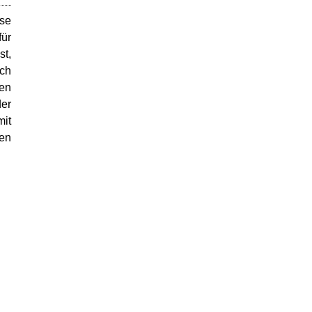
ise
für
st,
uch
hen
der
mit
en