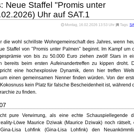
: Neue Staffel "Promis unter
6.02.2026) Uhr auf SAT.1
Montag, 16.02.2026 13:53 Uhr
|
Tags:
SA
r die wohl schrillste Wohngemeinschaft des Jahres, wenn he
ue Staffel von "Promis unter Palmen" beginnt. Im Kampf um 
esprämie von bis zu 50.000 Euro ziehen zwölf Stars in ei
h bereits beim ersten Aufeinandertreffen zu kippen droht. 
pricht eine hochexplosive Dynamik, denn hier treffen Wel
kaum einen gemeinsamen Nenner finden würden. Von der ers
 Kokosnuss kein Platz für falsche Bescheidenheit ist, während 
rarchie zu finden.
007
ht pure Verwirrung, als eine echte Schauspiellegende d
 Reality-Löwe Maurice Dziwak (Maurice Dziwak) noch rätselt,
Gina-Lisa Lohfink (Gina-Lisa Lohfink) den Neuankömmli