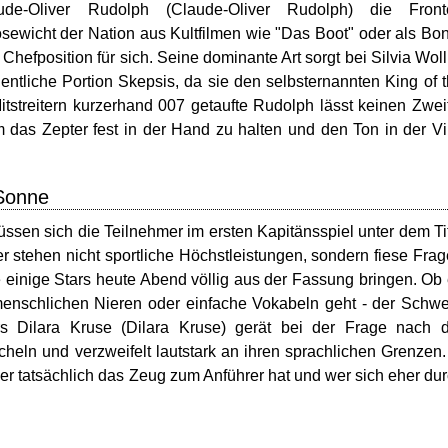
laude-Oliver Rudolph (Claude-Oliver Rudolph) die Front
ösewicht der Nation aus Kultfilmen wie "Das Boot" oder als Bo
 Chefposition für sich. Seine dominante Art sorgt bei Silvia Wol
entliche Portion Skepsis, da sie den selbsternannten King of 
tstreitern kurzerhand 007 getaufte Rudolph lässt keinen Zwei
das Zepter fest in der Hand zu halten und den Ton in der Vi
 Sonne
sen sich die Teilnehmer im ersten Kapitänsspiel unter dem Ti
 stehen nicht sportliche Höchstleistungen, sondern fiese Fra
einige Stars heute Abend völlig aus der Fassung bringen. Ob
enschlichen Nieren oder einfache Vokabeln geht - der Schw
rs Dilara Kruse (Dilara Kruse) gerät bei der Frage nach 
cheln und verzweifelt lautstark an ihren sprachlichen Grenzen.
wer tatsächlich das Zeug zum Anführer hat und wer sich eher du