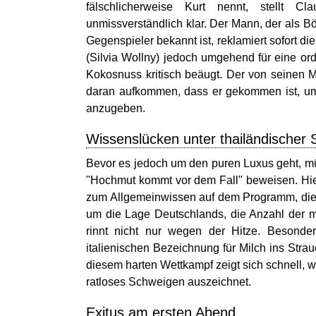
fälschlicherweise Kurt nennt, stellt C
unmissverständlich klar. Der Mann, der als B
Gegenspieler bekannt ist, reklamiert sofort die
(Silvia Wollny) jedoch umgehend für eine ord
Kokosnuss kritisch beäugt. Der von seinen Mi
daran aufkommen, dass er gekommen ist, um 
anzugeben.
Wissenslücken unter thailändischer
Bevor es jedoch um den puren Luxus geht, müs
"Hochmut kommt vor dem Fall" beweisen. Hier
zum Allgemeinwissen auf dem Programm, die 
um die Lage Deutschlands, die Anzahl der m
rinnt nicht nur wegen der Hitze. Besonde
italienischen Bezeichnung für Milch ins Strau
diesem harten Wettkampf zeigt sich schnell, 
ratloses Schweigen auszeichnet.
Exitus am ersten Abend