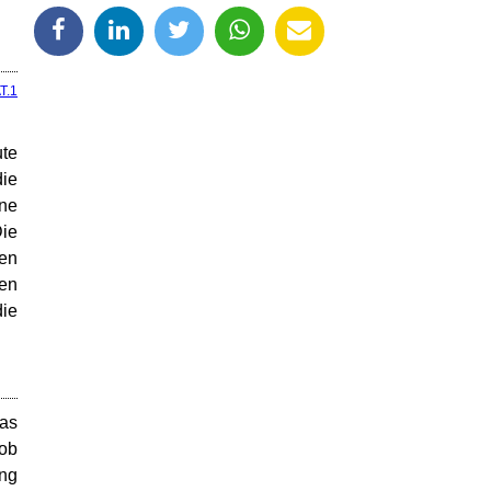
T.1
ute
die
ne
Die
ten
ten
die
as
 ob
ng