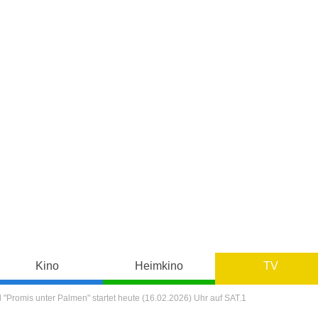
Kino
Heimkino
TV
l "Promis unter Palmen" startet heute (16.02.2026) Uhr auf SAT.1