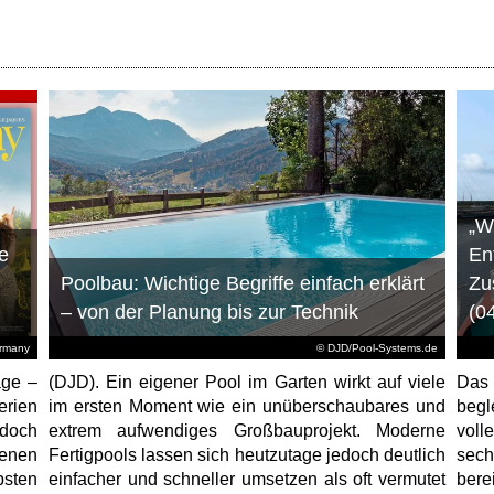
„W
e
En
Poolbau: Wichtige Begriffe einfach erklärt
Zu
– von der Planung bis zur Technik
(0
ermany
© DJD/Pool-Systems.de
age –
(DJD). Ein eigener Pool im Garten wirkt auf viele
Das
erien
im ersten Moment wie ein unüberschaubares und
begl
jedoch
extrem aufwendiges Großbauprojekt. Moderne
voll
enen
Fertigpools lassen sich heutzutage jedoch deutlich
sec
sten
einfacher und schneller umsetzen als oft vermutet
bere