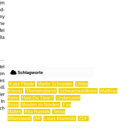
en
nd-
lny
the
fel
lla
tel
Schlagworte
gen
 es
Katie Fforde
Martin Schneider
Ulrike
eiß
Kriener
Themenabend
Schwarzwaldkrimi
Matthias
der
Reim
Hast Du Töne?
Undercover
 In
Boss
Morden im Norden
Eva
rch
Mattes
Rita Russek
Tessa
Mittelstaedt
BR
Louis Klamroth
ZDF