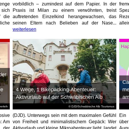
enge
vorbildlich – zumindest auf dem Papier. In der
fre
 sich
Praxis ist Milan zu einem verwöhnten, treist
Spez
f die
auftretenden Einzelkind herangewachsen, das
Reze
liche
seinen Eltern nach Belieben auf der Nase...
allei
weiterlesen
der
n
Ca
ie
4 Wege, 1 Bikepacking-Abenteuer:
me
Aktivurlaub auf der Schwäbischen Alb
am
erleih
© DJD/Schwäbische Alb Tourismus
osive
(DJD). Unterwegs sein mit dem maximalen Gefühl
Ein 
n: Am
von Freiheit und minimalistischem Gepäck: Wer
über
 der
Aktivurlaub und kleine Mikroabenteuer liebt, landet
Augu