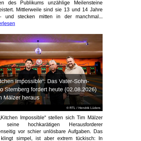
en des Publikums unzählige Meilensteine
istert. Mittlerweile sind sie 13 und 14 Jahre
– und stecken mitten in der manchmal...
erlesen
itchen Impossible“: Das Vater-Sohn-
o Stemberg fordert heute (02.08.2026)
m Mälzer heraus
©
RTL
/ Hendrik Lüders
„Kitchen Impossible“ stellen sich Tim Mälzer
 seine hochkarätigen Herausforderer
nseitig vor schier unlösbare Aufgaben. Das
 klingt simpel, ist aber extrem tückisch: In