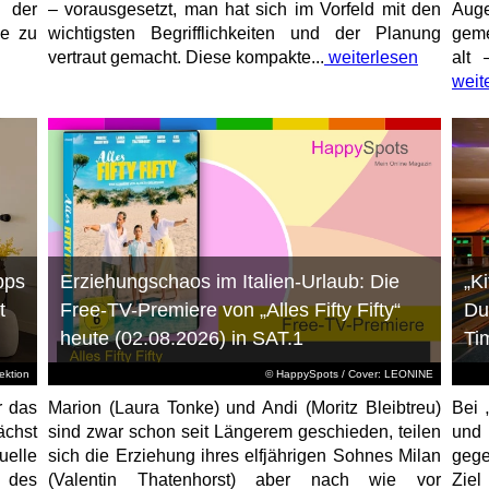
 der
– vorausgesetzt, man hat sich im Vorfeld mit den
Aug
ne zu
wichtigsten Begrifflichkeiten und der Planung
geme
vertraut gemacht. Diese kompakte...
weiterlesen
alt 
weit
pps
Erziehungschaos im Italien-Urlaub: Die
„K
t
Free-TV-Premiere von „Alles Fifty Fifty“
Du
heute (02.08.2026) in SAT.1
Ti
ktion
© HappySpots / Cover: LEONINE
r das
Marion (Laura Tonke) und Andi (Moritz Bleibtreu)
Bei 
chst
sind zwar schon seit Längerem geschieden, teilen
und
elle
sich die Erziehung ihres elfjährigen Sohnes Milan
gege
 des
(Valentin Thatenhorst) aber nach wie vor
Ziel