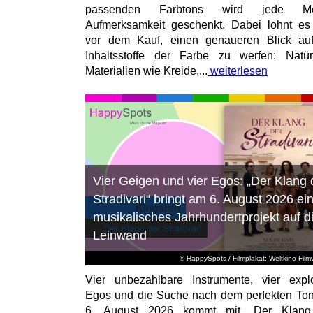
passenden Farbtons wird jede M
Aufmerksamkeit geschenkt. Dabei lohnt es
vor dem Kauf, einen genaueren Blick au
Inhaltsstoffe der Farbe zu werfen: Natür
Materialien wie Kreide,...
weiterlesen
Vier Geigen und vier Egos: „Der Klang 
Stradivari“ bringt am 6. August 2026 ei
musikalisches Jahrhundertprojekt auf d
Leinwand
© HappySpots / Filmplakat: Weltkino Filmv
Vier unbezahlbare Instrumente, vier expl
Egos und die Suche nach dem perfekten To
6. August 2026 kommt mit „Der Klang