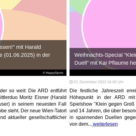
assen!" mit Harald
 (01.06.2025) in der
Weihnachts-Special "Kle
Duell" mit Kai Pflaume h
© HappySpots
23. Dezember 2023 16:40 Uhr
der so weit: Die ARD entführt
Die festliche Jahreszeit err
ttlerduo Moritz Eisner (Harald
Höhepunkt in der ARD mit d
user) in seinem neuesten Fall
Spielshow "Klein gegen Groß 
robe steht. Der neue Wien-Tatort
und 14 Jahren, die über besond
 aktueller gesellschaftlicher
in spannenden Duellen gegen
von dem...
weiterlesen