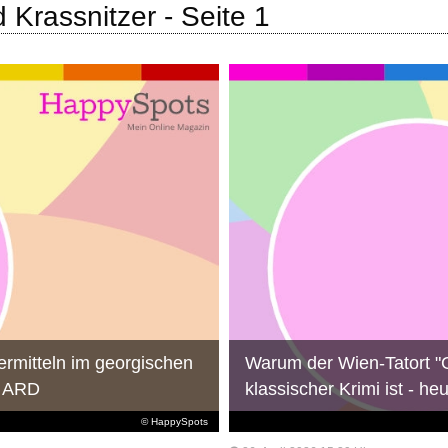
 Krassnitzer - Seite 1
 ermitteln im georgischen
Warum der Wien-Tatort "G
r ARD
klassischer Krimi ist - h
© HappySpots