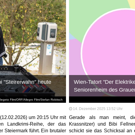
mi "Steirerwahn" heute
Wien-Tatort "Der Elektrike
Seniorenheim des Grauen
egeto Film/ORF/Allegro Film/Stefan Robitsch
14. Dezember 2025 13:52 Uhr
 (12.02.2026) um 20:15 Uhr mit
Gerade als man meint, die
en Landkrimi-Reihe, der das
Krassnitzer) und Bibi Felln
r Steiermark führt. Ein brutaler
schickt sie das Schicksal an