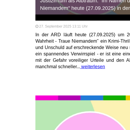
Justizirrtum als Albtraum: "Im Namen d
Niemandem" heute (27.09.2025) in de
27. September 2025 13:11 Uhr
In der ARD läuft heute (27.09.2025) um 
Wahrheit - Traue Niemandem" ein Krimi-Thril
und Unschuld auf erschreckende Weise neu ste
ein spannendes Verwirrspiel - er ist eine ei
mit der Gefahr voreiliger Urteile und den
manchmal schneller...
weiterlesen