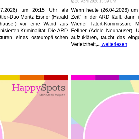
26. April 2026 15:39 Uhr
.07.2026) um 20:15 Uhr als
Wenn heute (26.04.2026) um 
tler-Duo Moritz Eisner (Harald
Zeit" in der ARD läuft, dann i
euhauser) vor eine Wand aus
Wiener Tatort-Kommissare Mo
isierten Kriminalität. Die ARD
Fellner (Adele Neuhauser).
kturen eines osteuropäischen
aufzuklären, taucht das eing
Verletztheit,...
weiterlesen