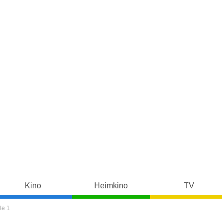
Kino
Heimkino
TV
te 1