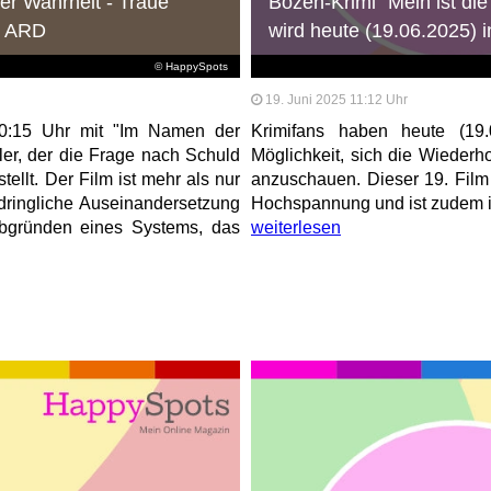
er Wahrheit - Traue
Bozen-Krimi "Mein ist di
r ARD
wird heute (19.06.2025) 
© HappySpots
19. Juni 2025 11:12 Uhr
20:15 Uhr mit "Im Namen der
Krimifans haben heute (1
ler, der die Frage nach Schuld
Möglichkeit, sich die Wiederh
llt. Der Film ist mehr als nur
anzuschauen. Dieser 19. Film 
ndringliche Auseinandersetzung
Hochspannung und ist zudem in 
 Abgründen eines Systems, das
weiterlesen