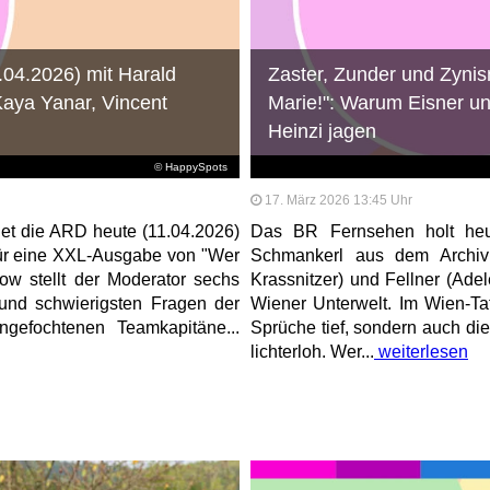
04.2026) mit Harald
Zaster, Zunder und Zynis
 Kaya Yanar, Vincent
Marie!": Warum Eisner un
Heinzi jagen
© HappySpots
17. März 2026 13:45 Uhr
et die ARD heute (11.04.2026)
Das BR Fernsehen holt heu
für eine XXL-Ausgabe von "Wer
Schmankerl aus dem Archiv 
ow stellt der Moderator sechs
Krassnitzer) und Fellner (Ade
 und schwierigsten Fragen der
Wiener Unterwelt. Im Wien-Tato
gefochtenen Teamkapitäne...
Sprüche tief, sondern auch di
lichterloh. Wer...
weiterlesen