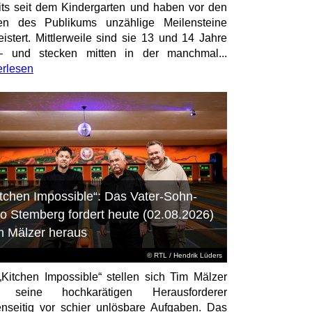
its seit dem Kindergarten und haben vor den
en des Publikums unzählige Meilensteine
istert. Mittlerweile sind sie 13 und 14 Jahre
– und stecken mitten in der manchmal...
erlesen
itchen Impossible“: Das Vater-Sohn-
o Stemberg fordert heute (02.08.2026)
m Mälzer heraus
©
RTL
/ Hendrik Lüders
„Kitchen Impossible“ stellen sich Tim Mälzer
 seine hochkarätigen Herausforderer
nseitig vor schier unlösbare Aufgaben. Das