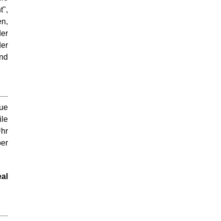
",
n,
er
der
nd
ue
ile
Uhr
ber
al