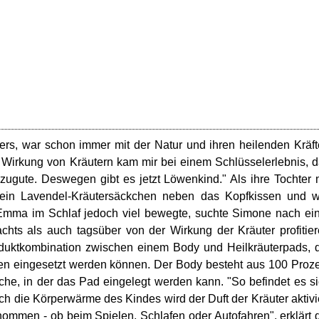
kers, war schon immer mit der Natur und ihren heilenden Kräf
 Wirkung von Kräutern kam mir bei einem Schlüsselerlebnis, 
, zugute. Deswegen gibt es jetzt Löwenkind." Als ihre Tochter 
ch ein Lavendel-Kräutersäckchen neben das Kopfkissen und 
h Emma im Schlaf jedoch viel bewegte, suchte Simone nach ei
achts als auch tagsüber von der Wirkung der Kräuter profitie
duktkombination zwischen einem Body und Heilkräuterpads, 
n eingesetzt werden können. Der Body besteht aus 100 Proz
che, in der das Pad eingelegt werden kann. "So befindet es s
 die Körperwärme des Kindes wird der Duft der Kräuter aktivi
ommen - ob beim Spielen, Schlafen oder Autofahren", erklärt 