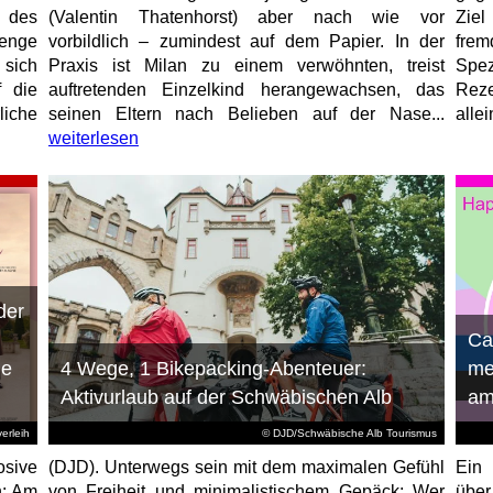
 des
(Valentin Thatenhorst) aber nach wie vor
Ziel
enge
vorbildlich – zumindest auf dem Papier. In der
fre
 sich
Praxis ist Milan zu einem verwöhnten, treist
Spez
f die
auftretenden Einzelkind herangewachsen, das
Reze
liche
seinen Eltern nach Belieben auf der Nase...
allei
weiterlesen
der
n
Ca
ie
4 Wege, 1 Bikepacking-Abenteuer:
me
Aktivurlaub auf der Schwäbischen Alb
am
erleih
© DJD/Schwäbische Alb Tourismus
osive
(DJD). Unterwegs sein mit dem maximalen Gefühl
Ein 
n: Am
von Freiheit und minimalistischem Gepäck: Wer
über