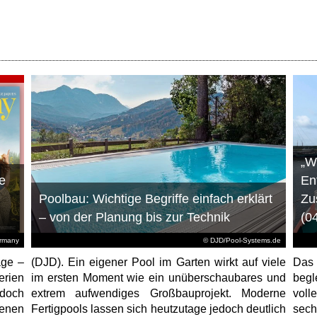
„W
e
En
Poolbau: Wichtige Begriffe einfach erklärt
Zu
– von der Planung bis zur Technik
(0
ermany
© DJD/Pool-Systems.de
age –
(DJD). Ein eigener Pool im Garten wirkt auf viele
Das
erien
im ersten Moment wie ein unüberschaubares und
begl
jedoch
extrem aufwendiges Großbauprojekt. Moderne
voll
enen
Fertigpools lassen sich heutzutage jedoch deutlich
sec