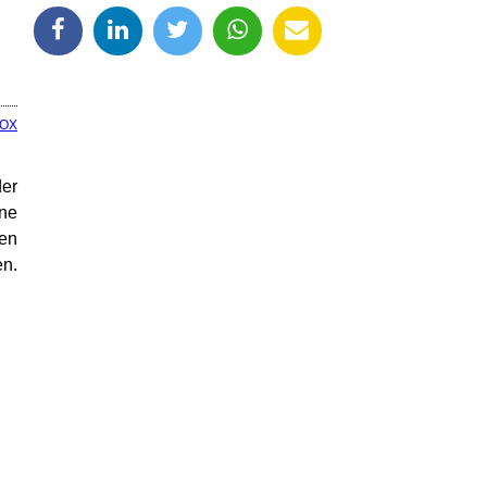
OX
der
ne
ben
en.