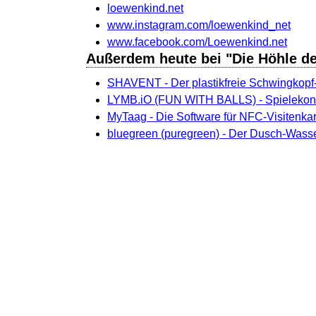
loewenkind.net
www.instagram.com/loewenkind_net
www.facebook.com/Loewenkind.net
Außerdem heute bei "Die Höhle d
SHAVENT - Der plastikfreie Schwingkopf
LYMB.iO (FUN WITH BALLS) - Spielekons
MyTaag - Die Software für NFC-Visitenka
bluegreen (puregreen) - Der Dusch-Wass