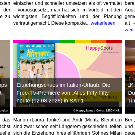
sten
einfacher und schneller umsetzen als oft vermutet
bere
 der
– vorausgesetzt, man hat sich im Vorfeld mit den
Aug
ne zu
wichtigsten Begrifflichkeiten und der Planung
geme
vertraut gemacht. Diese kompakte...
weiterlesen
alt 
weit
pps
Erziehungschaos im Italien-Urlaub: Die
„K
t
Free-TV-Premiere von „Alles Fifty Fifty“
Du
heute (02.08.2026) in SAT.1
Ti
ktion
© HappySpots / Cover: LEONINE
r das
Marion (Laura Tonke) und Andi (Moritz Bleibtreu)
Bei 
chst
sind zwar schon seit Längerem geschieden, teilen
und
elle
sich die Erziehung ihres elfjährigen Sohnes Milan
gege