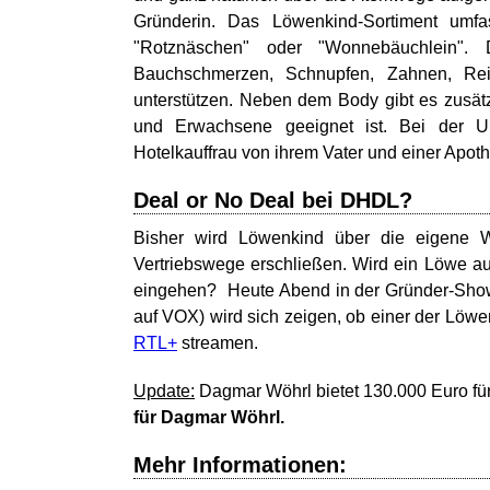
Gründerin. Das Löwenkind-Sortiment umfas
"Rotznäschen" oder "Wonnebäuchlein". 
Bauchschmerzen, Schnupfen, Zahnen, Rei
unterstützen. Neben dem Body gibt es zusätzl
und Erwachsene geeignet ist. Bei der U
Hotelkauffrau von ihrem Vater und einer Apoth
Deal or No Deal bei DHDL?
Bisher wird Löwenkind über die eigene W
Vertriebswege erschließen. Wird ein Löwe au
eingehen? Heute Abend in der Gründer-Show
auf VOX) wird sich zeigen, ob einer der Löw
RTL+
streamen.
Update:
Dagmar Wöhrl bietet 130.000 Euro für 
für Dagmar Wöhrl.
Mehr Informationen: