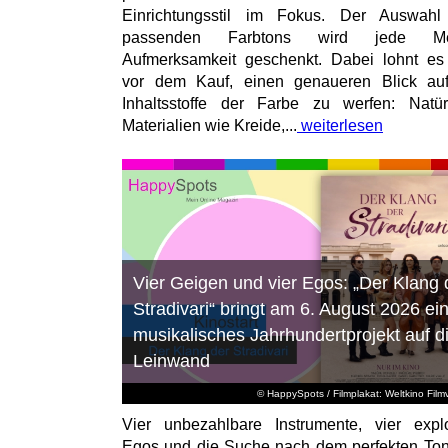
Einrichtungsstil im Fokus. Der Auswahl
passenden Farbtons wird jede M
Aufmerksamkeit geschenkt. Dabei lohnt es
vor dem Kauf, einen genaueren Blick au
Inhaltsstoffe der Farbe zu werfen: Natür
Materialien wie Kreide,...
weiterlesen
Vier Geigen und vier Egos: „Der Klang 
Stradivari“ bringt am 6. August 2026 ei
musikalisches Jahrhundertprojekt auf d
Leinwand
© HappySpots / Filmplakat: Weltkino Filmv
Vier unbezahlbare Instrumente, vier expl
Egos und die Suche nach dem perfekten To