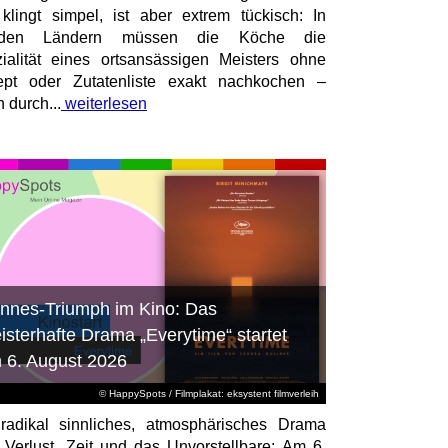
 klingt simpel, ist aber extrem tückisch: In
mden Ländern müssen die Köche die
ialität eines ortsansässigen Meisters ohne
pt oder Zutatenliste exakt nachkochen –
n durch...
weiterlesen
nnes-Triumph im Kino: Das
isterhafte Drama „Everytime“ startet
 6. August 2026
© HappySpots / Filmplakat: eksystent filmverleih
radikal sinnliches, atmosphärisches Drama
 Verlust, Zeit und das Unvorstellbare: Am 6.