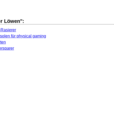
er Löwen":
-Rasierer
olen für physical gaming
rten
ersparer