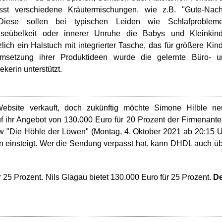
st verschiedene Kräutermischungen, wie z.B. "Gute-Nacht
Diese sollen bei typischen Leiden wie Schlafprobleme
seübelkeit oder innerer Unruhe die Babys und Kleinkind
ich ein Halstuch mit integrierter Tasche, das für größere Kin
msetzung ihrer Produktideen wurde die gelernte Büro- u
ekerin unterstützt.
ebsite verkauft, doch zukünftig möchte Simone Hilble ne
f ihr Angebot von 130.000 Euro für 20 Prozent der Firmenante
 "Die Höhle der Löwen" (Montag, 4. Oktober 2021 ab 20:15 
en einsteigt. Wer die Sendung verpasst hat, kann DHDL auch ü
25 Prozent. Nils Glagau bietet 130.000 Euro für 25 Prozent.
De