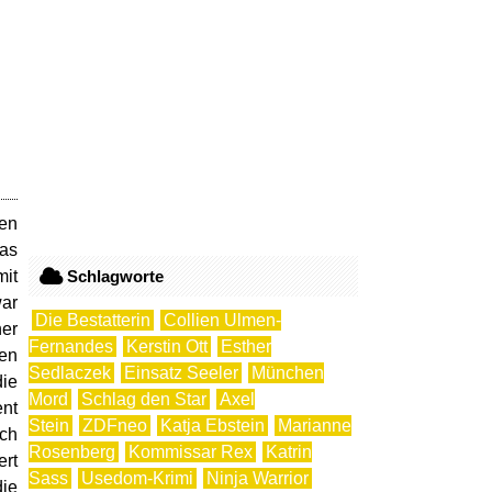
ten
das
mit
Schlagworte
war
Die Bestatterin
Collien Ulmen-
ner
Fernandes
Kerstin Ott
Esther
ren
Sedlaczek
Einsatz Seeler
München
die
Mord
Schlag den Star
Axel
ent
Stein
ZDFneo
Katja Ebstein
Marianne
ich
Rosenberg
Kommissar Rex
Katrin
ert
Sass
Usedom-Krimi
Ninja Warrior
die