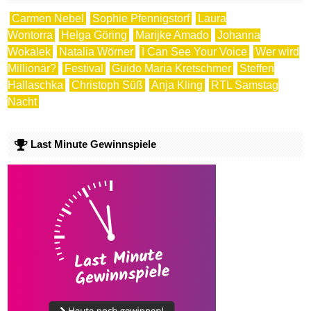
Carmen Nebel
Sophie Pfennigstorf
Laura
Wontorra
Helga Göring
Marijke Amado
Johanna
Wokalek
Natalia Wörner
I Can See Your Voice
Wer wird
Millionär?
Festival
Guido Maria Kretschmer
Steffen
Hallaschka
Christoph Süß
Anja Kling
RTL Samstag
Nacht
Last Minute Gewinnspiele