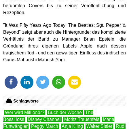
berühmten Covers bis zu seiner Veröffentlichung und
Rezeption.
"It Was Fifty Years Ago Today! The Beatles: Sgt. Pepper &
Beyond" zeigt aber auch die Hintergründe: das komplizierte
Verhältnis der Band zu Manager Brian Epstein, die
Gründung ihres eigenen Labels Apple nach dessen
tragischem Tod - und den gewaltigen Einfluss des indischen
Gurus Maharishi Mahesh Yogi.
Schlagworte
Wer wird Millionär?
Buch der Woche
The
BossHoss
Disney Channel
Moritz Treuenfels
Maria
Furtwängler
Peggy March
Anja Kling
Walter Sittler
Rudi