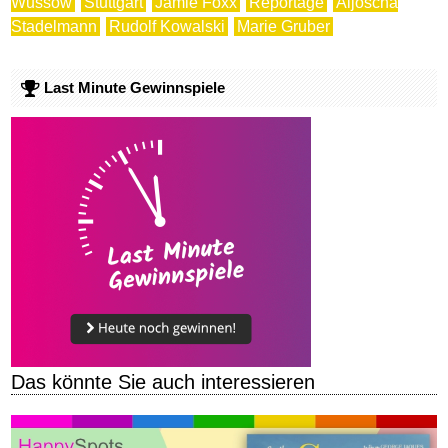
Wussow
Stuttgart
Jamie Foxx
Reportage
Aljoscha
Stadelmann
Rudolf Kowalski
Marie Gruber
Last Minute Gewinnspiele
Das könnte Sie auch interessieren