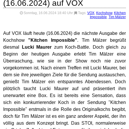
(16.06.2024) auf VOX
Sonntag, 16.06.2024 18:40 Uhr
|
Tags:
VOX
,
Kochshow
,
Kitchen
Impossible
,
Tim Mälzer
Auf VOX läuft heute (16.06.2024) die nächste Ausgabe der
Kochshow
"Kitchen Impossible"
. Tim Mälzer begrüßt
diesmal
Lucki Maurer
zum Koch-Battle. Doch gleich zu
Beginn der heutigen Ausgabe erlebt Tim Mälzer eine
Überraschung, wie sie in der Show noch nie zuvor
vorgekommen ist. Nach einem Treffen mit Lucki Maurer, bei
dem sie ihre jeweiligen Ziele für die Sendung austauschen,
genießt Tim Mälzer ein entspanntes Abendessen. Doch
plötzlich taucht Lucki Maurer auf und präsentiert ihm
unerwartet eine Box. Es ist bereits eine Sensation, dass
sich ein konkurrierender Koch in der Sendung "Kitchen
Impossible" erstmals in die Rolle des Originalkochs begibt,
doch für Tim Mälzer ist es ein ganz anderer Aspekt, der ihn
völlig aus dem Konzept bringt. Das STOI, normalerweise