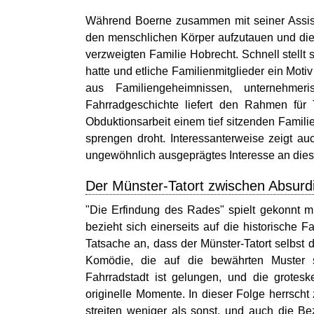
Während Boerne zusammen mit seiner Assiste
den menschlichen Körper aufzutauen und die 
verzweigten Familie Hobrecht. Schnell stellt
hatte und etliche Familienmitglieder ein Mo
aus Familiengeheimnissen, unternehme
Fahrradgeschichte liefert den Rahmen fü
Obduktionsarbeit einem tief sitzenden Famil
sprengen droht. Interessanterweise zeigt a
ungewöhnlich ausgeprägtes Interesse an dies
Der Münster-Tatort zwischen Absurdi
"Die Erfindung des Rades" spielt gekonnt mi
bezieht sich einerseits auf die historische F
Tatsache an, dass der Münster-Tatort selbst 
Komödie, die auf die bewährten Muster s
Fahrradstadt ist gelungen, und die grotesk
originelle Momente. In dieser Folge herrsch
streiten weniger als sonst, und auch die B