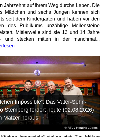
en Jahrzehnt auf ihrem Weg durchs Leben. Die
hs Mädchen und sechs Jungen kennen sich
its seit dem Kindergarten und haben vor den
en des Publikums unzählige Meilensteine
istert. Mittlerweile sind sie 13 und 14 Jahre
– und stecken mitten in der manchmal...
erlesen
itchen Impossible“: Das Vater-Sohn-
o Stemberg fordert heute (02.08.2026)
m Mälzer heraus
©
RTL
/ Hendrik Lüders