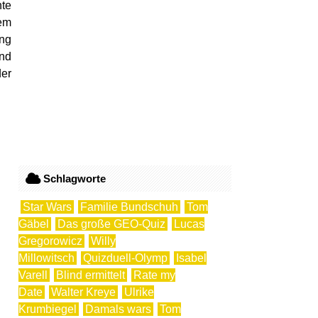
hte
tem
ung
Und
der
Schlagworte
Star Wars
Familie Bundschuh
Tom
Gäbel
Das große GEO-Quiz
Lucas
Gregorowicz
Willy
Millowitsch
Quizduell-Olymp
Isabel
Varell
Blind ermittelt
Rate my
Date
Walter Kreye
Ulrike
Krumbiegel
Damals wars
Tom