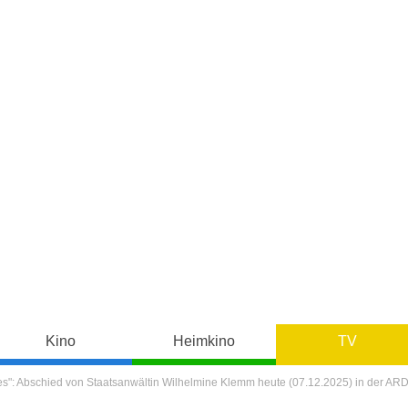
Kino
Heimkino
TV
es": Abschied von Staatsanwältin Wilhelmine Klemm heute (07.12.2025) in der AR