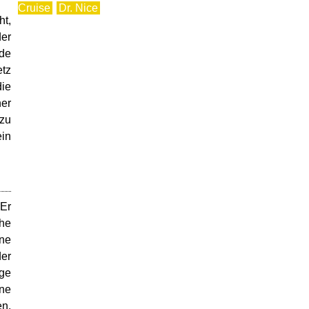
Cruise
Dr. Nice
ht,
der
nde
etz
ie
er
 zu
ein
 Er
che
ine
er
ige
rne
en.