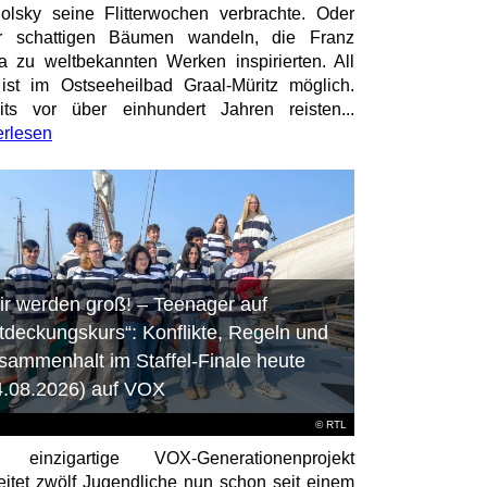
olsky seine Flitterwochen verbrachte. Oder
er schattigen Bäumen wandeln, die Franz
a zu weltbekannten Werken inspirierten. All
ist im Ostseeheilbad Graal-Müritz möglich.
its vor über einhundert Jahren reisten...
erlesen
ir werden groß! – Teenager auf
tdeckungskurs“: Konflikte, Regeln und
sammenhalt im Staffel-Finale heute
4.08.2026) auf VOX
©
RTL
 einzigartige VOX-Generationenprojekt
eitet zwölf Jugendliche nun schon seit einem