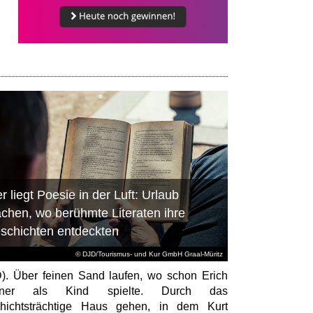
r liegt Poesie in der Luft: Urlaub
chen, wo berühmte Literaten ihre
schichten entdeckten
© DJD/Tourismus- und Kur GmbH Graal-Müritz
). Über feinen Sand laufen, wo schon Erich
tner als Kind spielte. Durch das
hichtsträchtige Haus gehen, in dem Kurt