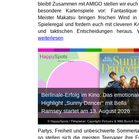
bleibt! Zusammen mit AMIGO stellen wir euch
besondere Kartenspiele vor: Fantastiqu
Meister Makatsu bringen frischen Wind in
Spieleregal und fordern euch mit cleveren Kn
und taktischen Entscheidungen heraus. W
weiterlesen
Berlinale-Erfolg im Kino: Das emotional
Highlight „Sunny Dancer“ mit Bella
Ramsey startet am 13. August 2026
© HappySpots / Filmplakat: Capelight Pictures & Wild Bunch G
Partys, Freiheit und unbeschwerte Sommert
so stellen sich die meisten Teenager ihre F