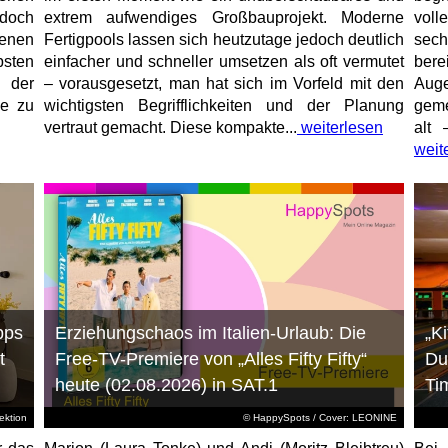
jedoch
extrem aufwendiges Großbauprojekt. Moderne
voll
enen
Fertigpools lassen sich heutzutage jedoch deutlich
sec
sten
einfacher und schneller umsetzen als oft vermutet
bere
 der
– vorausgesetzt, man hat sich im Vorfeld mit den
Aug
ne zu
wichtigsten Begrifflichkeiten und der Planung
geme
vertraut gemacht. Diese kompakte...
weiterlesen
alt 
weit
pps
Erziehungschaos im Italien-Urlaub: Die
„K
t
Free-TV-Premiere von „Alles Fifty Fifty“
Du
heute (02.08.2026) in SAT.1
Ti
ktion
© HappySpots / Cover: LEONINE