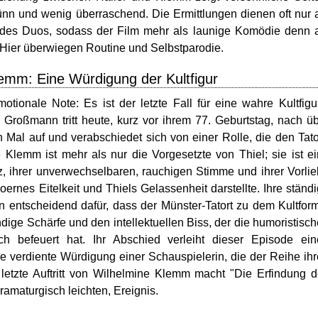
ünn und wenig überraschend. Die Ermittlungen dienen oft nur 
des Duos, sodass der Film mehr als launige Komödie denn 
. Hier überwiegen Routine und Selbstparodie.
lemm: Eine Würdigung der Kultfigur
ionale Note: Es ist der letzte Fall für eine wahre Kultfigu
Großmann tritt heute, kurz vor ihrem 77. Geburtstag, nach ü
Mal auf und verabschiedet sich von einer Rolle, die den Tato
Klemm ist mehr als nur die Vorgesetzte von Thiel; sie ist e
tz, ihrer unverwechselbaren, rauchigen Stimme und ihrer Vorli
ernes Eitelkeit und Thiels Gelassenheit darstellte. Ihre ständ
n entscheidend dafür, dass der Münster-Tatort zu dem Kultfor
endige Schärfe und den intellektuellen Biss, der die humoristisc
 befeuert hat. Ihr Abschied verleiht dieser Episode ein
e verdiente Würdigung einer Schauspielerin, die der Reihe ih
letzte Auftritt von Wilhelmine Klemm macht "Die Erfindung 
maturgisch leichten, Ereignis.