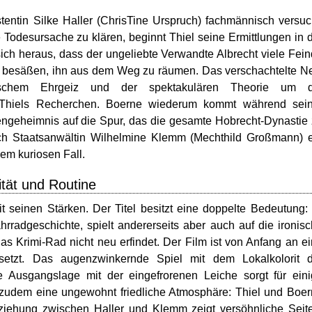
ntin Silke Haller (ChrisTine Urspruch) fachmännisch versuc
Todesursache zu klären, beginnt Thiel seine Ermittlungen in 
 sich heraus, dass der ungeliebte Verwandte Albrecht viele Fei
tiv besäßen, ihn aus dem Weg zu räumen. Das verschachtelte N
rischem Ehrgeiz und der spektakulären Theorie um d
r Thiels Recherchen. Boerne wiederum kommt während sein
iengeheimnis auf die Spur, das die gesamte Hobrecht-Dynastie
uch Staatsanwältin Wilhelmine Klemm (Mechthild Großmann) 
em kuriosen Fall.
tät und Routine
t seinen Stärken. Der Titel besitzt eine doppelte Bedeutung:
ahrradgeschichte, spielt andererseits aber auch auf die ironis
das Krimi-Rad nicht neu erfindet. Der Film ist von Anfang an e
etzt. Das augenzwinkernde Spiel mit dem Lokalkolorit d
e Ausgangslage mit der eingefrorenen Leiche sorgt für ein
t zudem eine ungewohnt friedliche Atmosphäre: Thiel und Boe
eziehung zwischen Haller und Klemm zeigt versöhnliche Seit