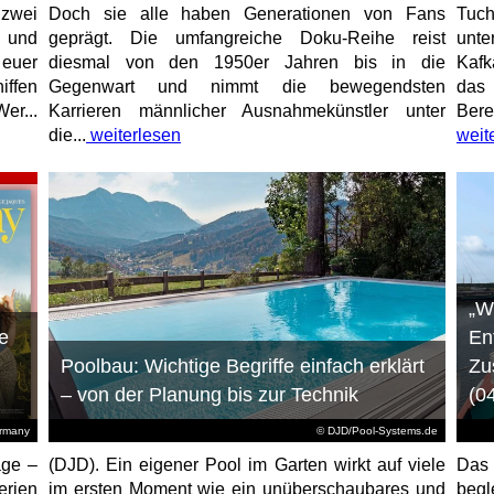
 zwei
Doch sie alle haben Generationen von Fans
Tuch
e und
geprägt. Die umfangreiche Doku-Reihe reist
unt
 euer
diesmal von den 1950er Jahren bis in die
Kafk
iffen
Gegenwart und nimmt die bewegendsten
das 
er...
Karrieren männlicher Ausnahmekünstler unter
Bere
die...
weiterlesen
weit
„W
e
En
Poolbau: Wichtige Begriffe einfach erklärt
Zu
– von der Planung bis zur Technik
(0
ermany
© DJD/Pool-Systems.de
age –
(DJD). Ein eigener Pool im Garten wirkt auf viele
Das
erien
im ersten Moment wie ein unüberschaubares und
begl