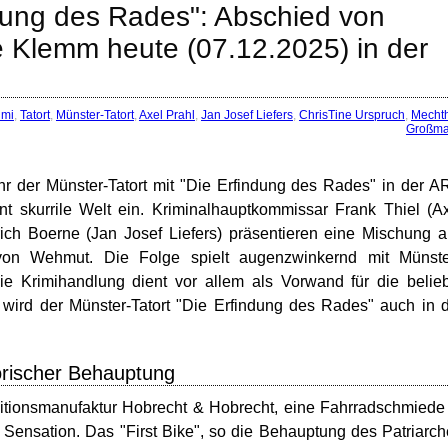
ndung des Rades": Abschied von
e Klemm heute (07.12.2025) in der
imi
,
Tatort
,
Münster-Tatort
,
Axel Prahl
,
Jan Josef Liefers
,
ChrisTine Urspruch
,
Mechth
Großm
 der Münster-Tatort mit "Die Erfindung des Rades" in der 
nt skurrile Welt ein. Kriminalhauptkommissar Frank Thiel (A
rich Boerne (Jan Josef Liefers) präsentieren eine Mischung 
von Wehmut. Die Folge spielt augenzwinkernd mit Münste
die Krimihandlung dient vor allem als Vorwand für die belie
wird der Münster-Tatort "Die Erfindung des Rades" auch in 
torischer Behauptung
ditionsmanufaktur Hobrecht & Hobrecht, eine Fahrradschmiede
he Sensation. Das "First Bike", so die Behauptung des Patriarc