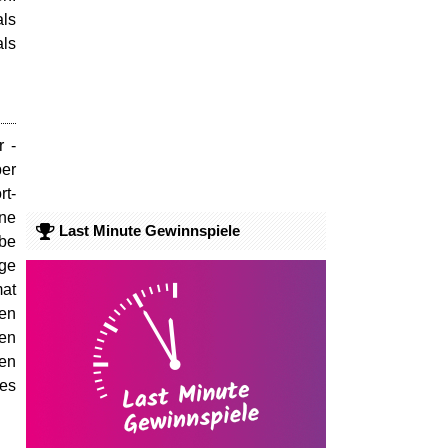
als
als
r -
ber
rt-
ine
Last Minute Gewinnspiele
ebe
ige
mat
hen
en
ren
des