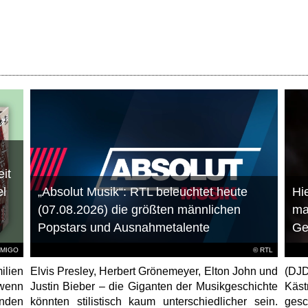
it
el
„Absolut Musik“: RTL beleuchtet heute
Hie
(07.08.2026) die größten männlichen
ma
Popstars und Ausnahmetalente
Ge
AMIGO
©
RTL
ilien
Elvis Presley, Herbert Grönemeyer, Elton John und
(DJD
 wenn
Justin Bieber – die Giganten der Musikgeschichte
Käs
unden
könnten stilistisch kaum unterschiedlicher sein.
gesc