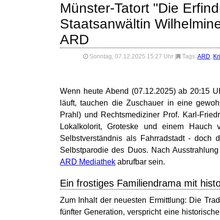
Münster-Tatort "Die Erfi
Staatsanwältin Wilhelmin
ARD
Sonntag, 07.12.2025 15:27 Uhr
|
Tags:
ARD
,
Kr
Wenn heute Abend (07.12.2025) ab 20:15 Uhr
läuft, tauchen die Zuschauer in eine gewoh
Prahl) und Rechtsmediziner Prof. Karl-Fried
Lokalkolorit, Groteske und einem Hauch 
Selbstverständnis als Fahrradstadt - doch 
Selbstparodie des Duos. Nach Ausstrahlung 
ARD Mediathek
abrufbar sein.
Ein frostiges Familiendrama mit his
Zum Inhalt der neuesten Ermittlung: Die Tra
fünfter Generation, verspricht eine historisc