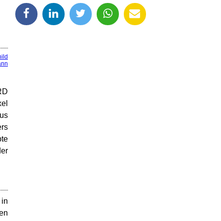
ild
ann
ARD
xel
aus
rs
bte
der
 in
hen