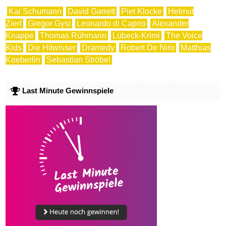
Kai Schumann
David Garrett
Piet Klocke
Helmut
Zierl
Gregor Gysi
Leonardo di Caprio
Alexander
Knappe
Thomas Rühmann
Lübeck-Krimi
The Voice
Kids
Die Hitwisser
Dramedy
Robert De Niro
Matthias
Koeberlin
Sebastian Ströbel
Last Minute Gewinnspiele