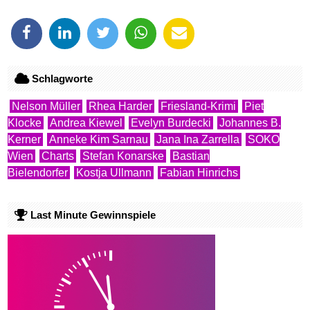
Schlagworte
Nelson Müller
Rhea Harder
Friesland-Krimi
Piet
Klocke
Andrea Kiewel
Evelyn Burdecki
Johannes B.
Kerner
Anneke Kim Sarnau
Jana Ina Zarrella
SOKO
Wien
Charts
Stefan Konarske
Bastian
Bielendorfer
Kostja Ullmann
Fabian Hinrichs
Last Minute Gewinnspiele