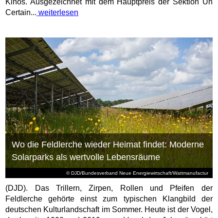
Kinos. Ausgezeichnet mit dem Hauptpreis der Sektion Un
Certain...
weiterlesen
Wo die Feldlerche wieder Heimat findet: Moderne
Solarparks als wertvolle Lebensräume
© DJD/Bundesverband Neue Energiewirtschaft/Wattmanufactur
(DJD). Das Trillern, Zirpen, Rollen und Pfeifen der
Feldlerche gehörte einst zum typischen Klangbild der
deutschen Kulturlandschaft im Sommer. Heute ist der Vogel,