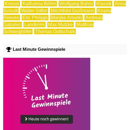
Knossi
Katharina Böhm
Wolfgang Bahro
Klassik
Anna
Schudt
Walter Sittler
Mechthild Großmann
Keanu
Reeves
Eric Philippi
Marijke Amado
Andreas
Gabalier
Landkrimi
Max Mutzke
Matthias
Schweighöfer
Thomas Gottschalk
Last Minute Gewinnspiele