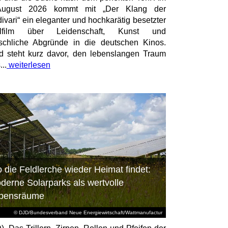
August 2026 kommt mit „Der Klang der
divari“ ein eleganter und hochkarätig besetzter
elfilm über Leidenschaft, Kunst und
chliche Abgründe in die deutschen Kinos.
id steht kurz davor, den lebenslangen Traum
...
weiterlesen
 die Feldlerche wieder Heimat findet:
derne Solarparks als wertvolle
bensräume
© DJD/Bundesverband Neue Energiewirtschaft/Wattmanufactur