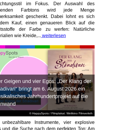
richtungsstil im Fokus. Der Auswahl des
senden Farbtons wird jede Menge
erksamkeit geschenkt. Dabei lohnt es sich
dem Kauf, einen genaueren Blick auf die
ltsstoffe der Farbe zu werfen: Natürliche
ialien wie Kreide,...
weiterlesen
er Geigen und vier Egos: „Der Klang der
radivari“ bringt am 6. August 2026 ein
sikalisches Jahrhundertprojekt auf die
inwand
© HappySpots / Filmplakat: Weltkino Filmverleih
 unbezahlbare Instrumente, vier explosive
 und die Suche nach dem perfekten Ton: Am