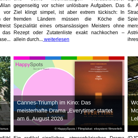
Milan
gegenseitig vor schier unlösbare Aufgaben. Das
6. 
 vor
Ziel klingt simpel, ist aber extrem tückisch: In
Stra
n der
fremden Ländern müssen die Köche die
Spi
reist
Spezialität eines ortsansässigen Meisters ohne
mens
, das
Rezept oder Zutatenliste exakt nachkochen –
Astr
se...
allein durch...
weiterlesen
ihres
Cannes-Triumph im Kino: Das
Wo
meisterhafte Drama „Everytime“ startet
Mo
am 6. August 2026
Le
rismus
© HappySpots / Filmplakat: eksystent filmverleih