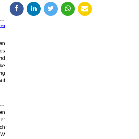
ryn
en
es
und
mke
ing
auf
len
er
ch
LKW