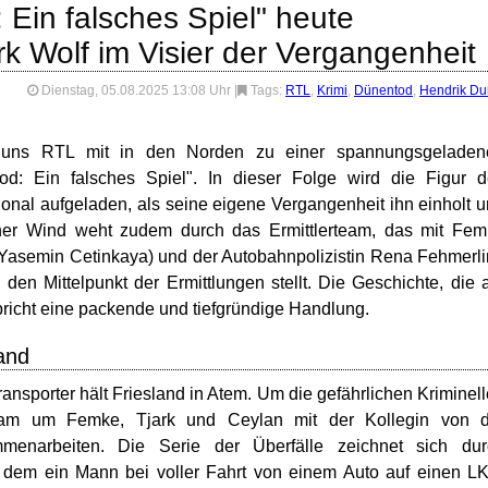
Ein falsches Spiel" heute
rk Wolf im Visier der Vergangenheit
Dienstag, 05.08.2025 13:08 Uhr
|
Tags:
RTL
,
Krimi
,
Dünentod
,
Hendrik Du
 uns RTL mit in den Norden zu einer spannungsgeladen
d: Ein falsches Spiel". In dieser Folge wird die Figur d
onal aufgeladen, als seine eigene Vergangenheit ihn einholt 
cher Wind weht zudem durch das Ermittlerteam, das mit Fe
(Yasemin Cetinkaya) und der Autobahnpolizistin Rena Fehmerl
 den Mittelpunkt der Ermittlungen stellt. Die Geschichte, die 
richt eine packende und tiefgründige Handlung.
and
ansporter hält Friesland in Atem. Um die gefährlichen Kriminel
team um Femke, Tjark und Ceylan mit der Kollegin von d
menarbeiten. Die Serie der Überfälle zeichnet sich dur
i dem ein Mann bei voller Fahrt von einem Auto auf einen 