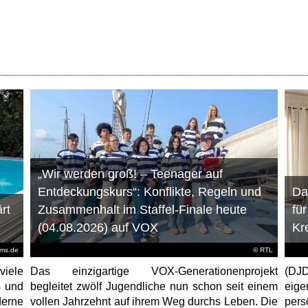
„Wir werden groß! – Teenager auf
Entdeckungskurs“: Konflikte, Regeln und
Da
rt
Zusammenhalt im Staffel-Finale heute
fü
(04.08.2026) auf VOX
Kr
ems.de
©
RTL
viele
Das einzigartige VOX-Generationenprojekt
(DJD
s und
begleitet zwölf Jugendliche nun schon seit einem
eig
erne
vollen Jahrzehnt auf ihrem Weg durchs Leben. Die
per