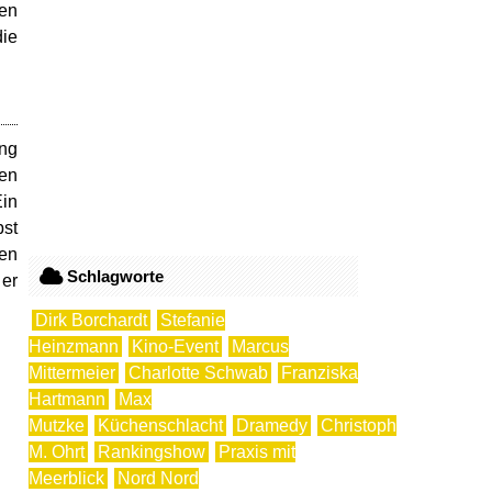
den
die
ung
den
in
bst
gen
Schlagworte
 er
Dirk Borchardt
Stefanie
Heinzmann
Kino-Event
Marcus
Mittermeier
Charlotte Schwab
Franziska
Hartmann
Max
Mutzke
Küchenschlacht
Dramedy
Christoph
M. Ohrt
Rankingshow
Praxis mit
Meerblick
Nord Nord