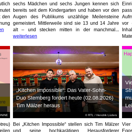
tlich
sechs Mädchen und sechs Jungen kennen sich
Ein
mutet
bereits seit dem Kindergarten und haben vor den
pas
t den
Augen des Publikums unzählige Meilensteine
Aufm
anung
gemeistert. Mittlerweile sind sie 13 und 14 Jahre
vor 
en
alt – und stecken mitten in der manchmal...
Inha
weiterlesen
Mater
Vi
„Kitchen Impossible“: Das Vater-Sohn-
St
Duo Stemberg fordert heute (02.08.2026)
mu
Tim Mälzer heraus
Le
EONINE
©
RTL
/ Hendrik Lüders
treu)
Bei „Kitchen Impossible“ stellen sich Tim Mälzer
Vier
eilen
und seine hochkarätigen Herausforderer
Egos