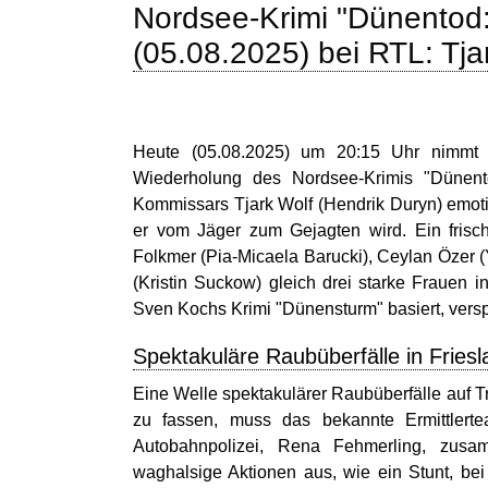
Nordsee-Krimi "Dünentod: 
(05.08.2025) bei RTL: Tja
Heute (05.08.2025) um 20:15 Uhr nimmt
Wiederholung des Nordsee-Krimis "Dünento
Kommissars Tjark Wolf (Hendrik Duryn) emoti
er vom Jäger zum Gejagten wird. Ein fris
Folkmer (Pia-Micaela Barucki), Ceylan Özer 
(Kristin Suckow) gleich drei starke Frauen in
Sven Kochs Krimi "Dünensturm" basiert, versp
Spektakuläre Raubüberfälle in Friesl
Eine Welle spektakulärer Raubüberfälle auf Tr
zu fassen, muss das bekannte Ermittler
Autobahnpolizei, Rena Fehmerling, zusam
waghalsige Aktionen aus, wie ein Stunt, be