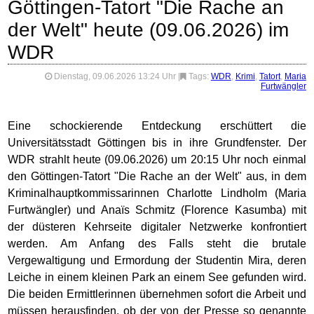
Göttingen-Tatort "Die Rache an
der Welt" heute (09.06.2026) im
WDR
Dienstag, 09.06.2026 13:24 Uhr
|
Tags:
WDR
,
Krimi
,
Tatort
,
Maria
Furtwängler
Eine schockierende Entdeckung erschüttert die
Universitätsstadt Göttingen bis in ihre Grundfenster. Der
WDR strahlt heute (09.06.2026) um 20:15 Uhr noch einmal
den Göttingen-Tatort "Die Rache an der Welt" aus, in dem
Kriminalhauptkommissarinnen Charlotte Lindholm (Maria
Furtwängler) und Anaïs Schmitz (Florence Kasumba) mit
der düsteren Kehrseite digitaler Netzwerke konfrontiert
werden. Am Anfang des Falls steht die brutale
Vergewaltigung und Ermordung der Studentin Mira, deren
Leiche in einem kleinen Park an einem See gefunden wird.
Die beiden Ermittlerinnen übernehmen sofort die Arbeit und
müssen herausfinden, ob der von der Presse so genannte