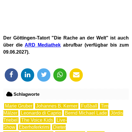
Der Göttingen-Tatort "Die Rache an der Welt" ist auch
über die
ARD Mediathek
abrufbar (verfügbar bis zum
09.06.2027).
Schlagworte
Marie Gruber
Johannes B. Kerner
Fußball
Tim
Mälzer
Leonardo di Caprio
Bernd Michael Lade
Jördis
Triebel
The Voice Kids
Live-
Show
Eberhoferkrimi
Dieter