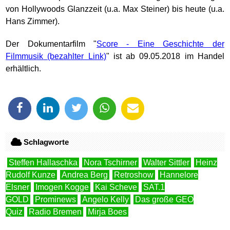
von Hollywoods Glanzzeit (u.a. Max Steiner) bis heute (u.a.
Hans Zimmer).
Der Dokumentarfilm "
Score - Eine Geschichte der
Filmmusik
" ist ab 09.05.2018 im Handel
erhältlich.
Schlagworte
Steffen Hallaschka
Nora Tschirner
Walter Sittler
Heinz
Rudolf Kunze
Andrea Berg
Retroshow
Hannelore
Elsner
Imogen Kogge
Kai Scheve
SAT.1
GOLD
Prominews
Angelo Kelly
Das große GEO
Quiz
Radio Bremen
Mirja Boes