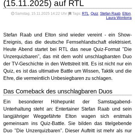
(15.11.2025) auf RTL
Samstag, 15.11.2025 14:22 Uhr
|
Tags:
RTL
,
Quiz
,
Stefan Raab
,
Elton
,
Laura Wontorra
Stefan Raab und Elton sind wieder vereint - ein Show-
Ereignis, das die deutsche Fernsehlandschaft elektrisiert.
Heute Abend startet bei RTL das neue Quiz-Format "Die
Unzerquizbaren", das mit dem wohl unschlagbarsten Duo
der TV-Geschichte in den Wettstreit tritt. Es ist nicht nur ein
Quiz, es ist das ultimative Battle um Wissen, Taktik und die
Ehre, die vermeintlich Unbesiegbaren zu schlagen.
Das Comeback des unschlagbaren Duos
Ein besonderer Höhepunkt der Samstagabend-
Unterhaltung steht an: Entertainer Stefan Raab und sein
langjähriger Weggefährte Elton wagen sich erstmals
gemeinsam ins Quiz-Battle. Sie bilden das titelgebende
Duo "Die Unzerquizbaren". Dieser Auftritt ist mehr als nur