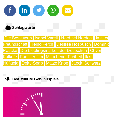
Schlagworte
Die Bestatterin
Isabel Varell
Nord bei Nordost
In aller
Freundschaft
Heino Ferch
Desiree Nosbusch
Dominic
Raacke
Die Lieblingsmarken der Deutschen
Oliver
Kalkofe
Familienfilm
Münchener Freiheit
Ikke
Hüftgold
Doku-Soap
Matze Knop
Jaecki Schwarz
Last Minute Gewinnspiele