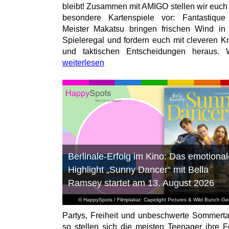
bleibt! Zusammen mit AMIGO stellen wir euch
besondere Kartenspiele vor: Fantastiqu
Meister Makatsu bringen frischen Wind in
Spieleregal und fordern euch mit cleveren Kn
und taktischen Entscheidungen heraus. W
weiterlesen
Berlinale-Erfolg im Kino: Das emotional
Highlight „Sunny Dancer“ mit Bella
Ramsey startet am 13. August 2026
© HappySpots / Filmplakat: Capelight Pictures & Wild Bunch G
Partys, Freiheit und unbeschwerte Sommert
so stellen sich die meisten Teenager ihre F