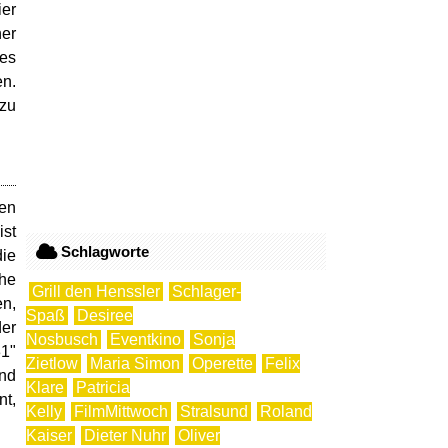
ier
ner
ses
en.
 zu
hen
ist
Schlagworte
die
che
Grill den Henssler
Schlager-
en,
Spaß
Desiree
der
Nosbusch
Eventkino
Sonja
31"
Zietlow
Maria Simon
Operette
Felix
und
Klare
Patricia
nt,
Kelly
FilmMittwoch
Stralsund
Roland
Kaiser
Dieter Nuhr
Oliver