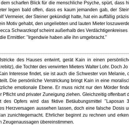
dem scharfen Blick für die menschliche Psyche, spürt, dass h
eter legen bald offen, dass es kaum jemanden gab, der Stei
Vermeier, der Steiner gekündigt hatte, hat ein auffällig präzi
ein Motiv gehabt, den ungeliebten und lauten Mieter loszuwerd
becca Schwarzkopf scheint außerhalb des Verdächtigenkreises
die Ermittler: "Irgendwie haben alle ihn umgebracht."
stricke des Hauses entwirrt, gerät Kain in einen persönlic
 Krebitz), die Tochter des verwirrten Mieters Walter Lohr. Doch Jo 
Kain Interesse findet, sie ist auch die Schwester von Melanie, 
eilt. Die persönliche Verstrickung bringt Kain in eine moralis
tzliche emotionale Ebene. Er muss nicht nur den Mörder find
Pflicht und privater Zuneigung ziehen. Gleichzeitig offenbart 
Blut des Opfers wird das fiktive Betäubungsmittel "Laposan 
ches Herzversagen aussehen lassen, doch eine falsche Dosis 
n zunichtegemacht. Ehrlicher beginnt zu rechnen und erken
 den Zeugenaussagen übereinstimmen.