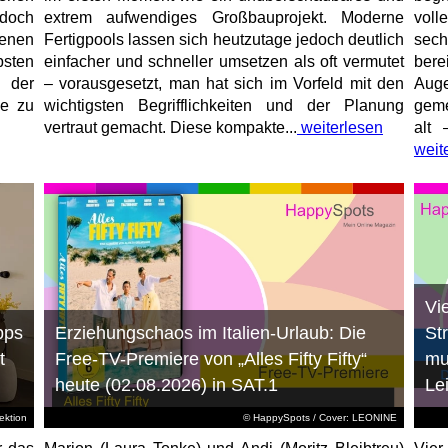
jedoch
extrem aufwendiges Großbauprojekt. Moderne
voll
enen
Fertigpools lassen sich heutzutage jedoch deutlich
sec
sten
einfacher und schneller umsetzen als oft vermutet
bere
 der
– vorausgesetzt, man hat sich im Vorfeld mit den
Aug
ne zu
wichtigsten Begrifflichkeiten und der Planung
geme
vertraut gemacht. Diese kompakte...
weiterlesen
alt 
weit
Vi
pps
Erziehungschaos im Italien-Urlaub: Die
St
t
Free-TV-Premiere von „Alles Fifty Fifty“
mu
heute (02.08.2026) in SAT.1
Le
ktion
© HappySpots / Cover: LEONINE