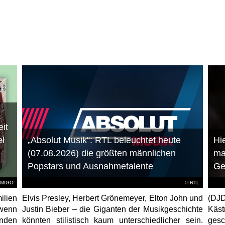
it
el
„Absolut Musik“: RTL beleuchtet heute
Hie
(07.08.2026) die größten männlichen
ma
Popstars und Ausnahmetalente
Ge
AMIGO
©
RTL
ilien
Elvis Presley, Herbert Grönemeyer, Elton John und
(DJD
 wenn
Justin Bieber – die Giganten der Musikgeschichte
Käs
unden
könnten stilistisch kaum unterschiedlicher sein.
gesc