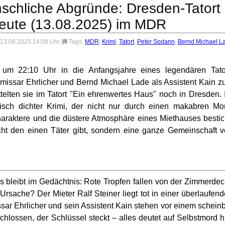
schliche Abgründe: Dresden-Tatort
heute (13.08.2025) im MDR
 13.08.2025 14:08 Uhr
|
Tags:
MDR
,
Krimi
,
Tatort
,
Peter Sodann
,
Bernd Michael L
um 22:10 Uhr in die Anfangsjahre eines legendären Tator
missar Ehrlicher und Bernd Michael Lade als Assistent Kain 
telten sie im Tatort "Ein ehrenwertes Haus" noch in Dresden. 
isch dichter Krimi, der nicht nur durch einen makabren Mo
araktere und die düstere Atmosphäre eines Miethauses bestic
cht den einen Täter gibt, sondern eine ganze Gemeinschaft 
s bleibt im Gedächtnis: Rote Tropfen fallen von der Zimmerde
rsache? Der Mieter Ralf Steiner liegt tot in einer überlaufen
r Ehrlicher und sein Assistent Kain stehen vor einem schein
chlossen, der Schlüssel steckt – alles deutet auf Selbstmord h