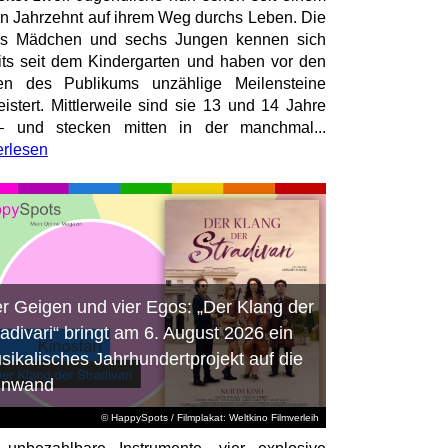
en Jahrzehnt auf ihrem Weg durchs Leben. Die
hs Mädchen und sechs Jungen kennen sich
its seit dem Kindergarten und haben vor den
en des Publikums unzählige Meilensteine
istert. Mittlerweile sind sie 13 und 14 Jahre
– und stecken mitten in der manchmal...
erlesen
er Geigen und vier Egos: „Der Klang der
radivari“ bringt am 6. August 2026 ein
sikalisches Jahrhundertprojekt auf die
inwand
© HappySpots / Filmplakat: Weltkino Filmverleih