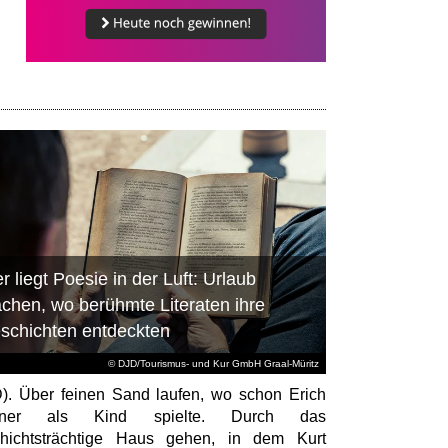
r liegt Poesie in der Luft: Urlaub
chen, wo berühmte Literaten ihre
schichten entdeckten
© DJD/Tourismus- und Kur GmbH Graal-Müritz
). Über feinen Sand laufen, wo schon Erich
tner als Kind spielte. Durch das
hichtsträchtige Haus gehen, in dem Kurt