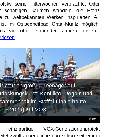
olsky seine Flitterwochen verbrachte. Oder
er schattigen Bäumen wandeln, die Franz
a zu weltbekannten Werken inspirierten. All
ist im Ostseeheilbad Graal-Müritz möglich.
its vor über einhundert Jahren reisten...
erlesen
ir werden groß! – Teenager auf
tdeckungskurs“: Konflikte, Regeln und
sammenhalt im Staffel-Finale heute
4.08.2026) auf VOX
©
RTL
 einzigartige VOX-Generationenprojekt
eitet zwölf Jugendliche nun schon seit einem