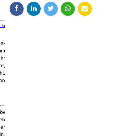
ade
t-
zum
Ihr
rd,
ht.
von
cke
den
bar
in.