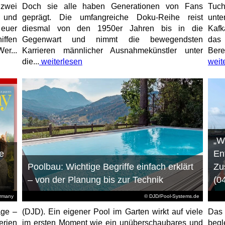
 zwei
Doch sie alle haben Generationen von Fans
Tuch
e und
geprägt. Die umfangreiche Doku-Reihe reist
unt
 euer
diesmal von den 1950er Jahren bis in die
Kafk
iffen
Gegenwart und nimmt die bewegendsten
das 
er...
Karrieren männlicher Ausnahmekünstler unter
Bere
die...
weiterlesen
weit
„W
e
En
Poolbau: Wichtige Begriffe einfach erklärt
Zu
– von der Planung bis zur Technik
(0
ermany
© DJD/Pool-Systems.de
age –
(DJD). Ein eigener Pool im Garten wirkt auf viele
Das
erien
im ersten Moment wie ein unüberschaubares und
begl