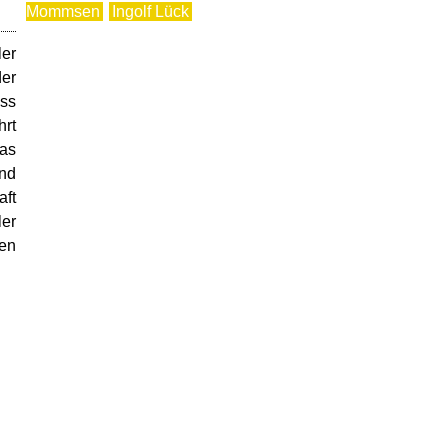
Mommsen
Ingolf Lück
ler
der
ass
hrt
das
und
aft
ler
hen