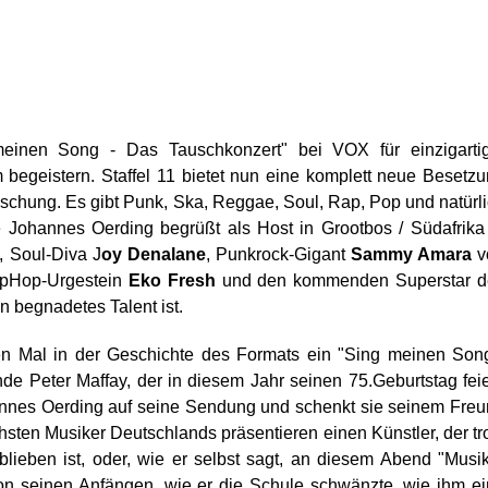
meinen Song - Das Tauschkonzert" bei VOX für einzigartig
begeistern. Staffel 11 bietet nun eine komplett neue Besetz
schung. Es gibt Punk, Ska, Reggae, Soul, Rap, Pop und natürl
 Johannes Oerding begrüßt als Host in Grootbos / Südafrika
, Soul-Diva J
oy Denalane
, Punkrock-Gigant
Sammy Amara
v
HipHop-Urgestein
Eko Fresh
und den kommenden Superstar d
in begnadetes Talent ist.
sten Mal in der Geschichte des Formats ein "Sing meinen Son
de Peter Maffay, der in diesem Jahr seinen 75.Geburtstag feie
nnes Oerding auf seine Sendung und schenkt sie seinem Fre
hsten Musiker Deutschlands präsentieren einen Künstler, der tr
lieben ist, oder, wie er selbst sagt, an diesem Abend "Musi
von seinen Anfängen, wie er die Schule schwänzte, wie ihm e