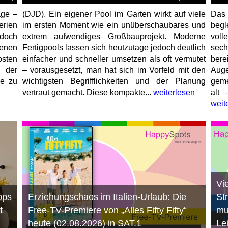
age –
(DJD). Ein eigener Pool im Garten wirkt auf viele
Das
erien
im ersten Moment wie ein unüberschaubares und
begl
jedoch
extrem aufwendiges Großbauprojekt. Moderne
voll
enen
Fertigpools lassen sich heutzutage jedoch deutlich
sec
sten
einfacher und schneller umsetzen als oft vermutet
bere
 der
– vorausgesetzt, man hat sich im Vorfeld mit den
Aug
ne zu
wichtigsten Begrifflichkeiten und der Planung
geme
vertraut gemacht. Diese kompakte...
weiterlesen
alt 
weit
Vi
pps
Erziehungschaos im Italien-Urlaub: Die
St
t
Free-TV-Premiere von „Alles Fifty Fifty“
mu
heute (02.08.2026) in SAT.1
Le