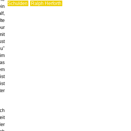
Schulden
Ralph Herforth
ein
f,
lte
our
mit
sst
Du"
Tim
Das
nem
ist
st
ter
ch
it
der