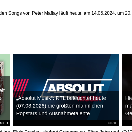
den Songs von Peter Maffay läuft heute, am 14.05.2024, um 20
it
el
„Absolut Musik“: RTL beleuchtet heute
Hie
(07.08.2026) die größten männlichen
ma
Popstars und Ausnahmetalente
Ge
AMIGO
©
RTL