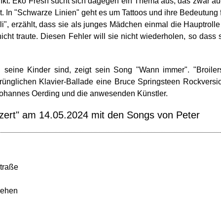
nkt. Eko Fresh sucht sich dagegen ein Thema aus, das zwar a
st. In "Schwarze Linien" geht es um Tattoos und ihre Bedeutung 
li", erzählt, dass sie als junges Mädchen einmal die Hauptrolle
icht traute. Diesen Fehler will sie nicht wiederholen, so dass 
 seine Kinder sind, zeigt sein Song "Wann immer". "Broiler
nglichen Klavier-Ballade eine Bruce Springsteen Rockversi
Johannes Oerding und die anwesenden Künstler.
zert" am 14.05.2024 mit den Songs von Peter
traße
sehen