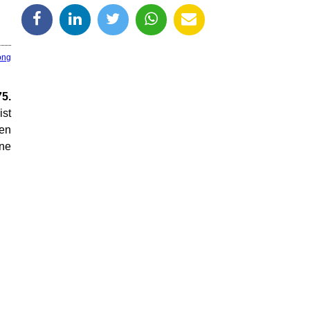
ong
5.
ist
den
ine