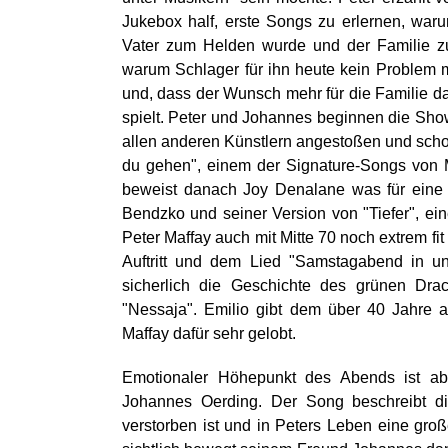
Jukebox half, erste Songs zu erlernen, waru
Vater zum Helden wurde und der Familie z
warum Schlager für ihn heute kein Problem m
und, dass der Wunsch mehr für die Familie daz
spielt. Peter und Johannes beginnen die Show
allen anderen Künstlern angestoßen und scho
du gehen", einem der Signature-Songs von Ma
beweist danach Joy Denalane was für eine u
Bendzko und seiner Version von "Tiefer", e
Peter Maffay auch mit Mitte 70 noch extrem fit
Auftritt und dem Lied "Samstagabend in uns
sicherlich die Geschichte des grünen Dra
"Nessaja". Emilio gibt dem über 40 Jahre 
Maffay dafür sehr gelobt.
Emotionaler Höhepunkt des Abends ist abe
Johannes Oerding. Der Song beschreibt di
verstorben ist und in Peters Leben eine groß