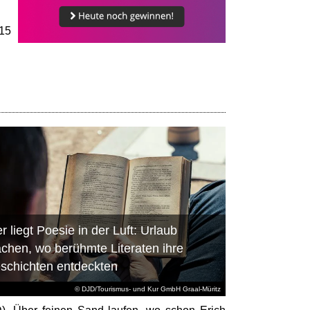
.15
r liegt Poesie in der Luft: Urlaub
chen, wo berühmte Literaten ihre
schichten entdeckten
© DJD/Tourismus- und Kur GmbH Graal-Müritz