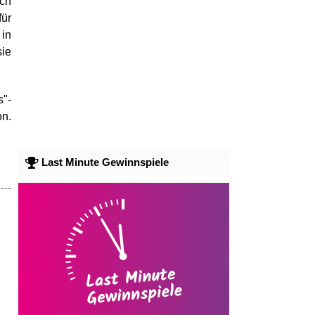
uch
für
 in
sie
s"-
on.
Last Minute Gewinnspiele