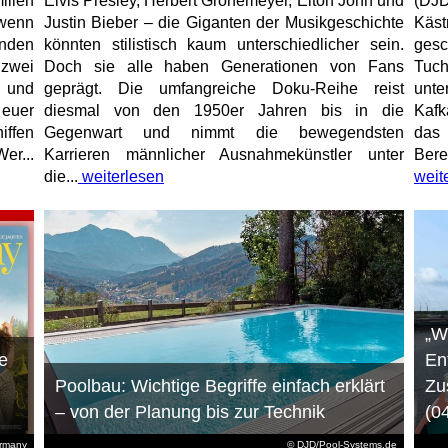
ilien
Elvis Presley, Herbert Grönemeyer, Elton John und
(DJD
 wenn
Justin Bieber – die Giganten der Musikgeschichte
Käs
unden
könnten stilistisch kaum unterschiedlicher sein.
gesc
 zwei
Doch sie alle haben Generationen von Fans
Tuch
e und
geprägt. Die umfangreiche Doku-Reihe reist
unt
 euer
diesmal von den 1950er Jahren bis in die
Kafk
iffen
Gegenwart und nimmt die bewegendsten
das 
er...
Karrieren männlicher Ausnahmekünstler unter
Bere
die...
weiterlesen
weit
„W
e
En
Poolbau: Wichtige Begriffe einfach erklärt
Zu
– von der Planung bis zur Technik
(0
ermany
© DJD/Pool-Systems.de