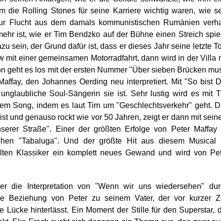
m die Rolling Stones für seine Karriere wichtig waren, wie s
ur Flucht aus dem damals kommunistischen Rumänien verhal
ehr ist, wie er Tim Bendzko auf der Bühne einen Streich spie
u sein, der Grund dafür ist, dass er dieses Jahr seine letzte T
 mit einer gemeinsamen Motorradfahrt, dann wird in der Villa 
n geht es los mit der ersten Nummer "Über sieben Brücken mu
ffay, den Johannes Oerding neu interpretiert. Mit "So bist 
nglaubliche Soul-Sängerin sie ist. Sehr lustig wird es mit 
inem Song, indem es laut Tim um "Geschlechtsverkehr" geht. 
 ist und genauso rockt wie vor 50 Jahren, zeigt er dann mit sei
erer Straße". Einer der größten Erfolge von Peter Maffay 
chen "Tabaluga". Und der größte Hit aus diesem Musical i
alten Klassiker ein komplett neues Gewand und wird von Pe
r die Interpretation von "Wenn wir uns wiedersehen" dur
e Beziehung von Peter zu seinem Vater, der vor kurzer Ze
e Lücke hinterlässt. Ein Moment der Stille für den Superstar, 