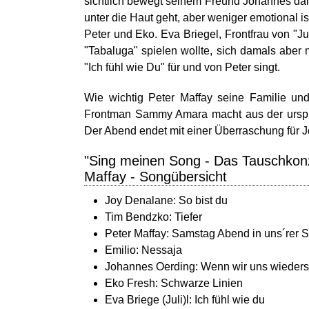
sichtlich bewegt seinem Freund Johannes da
unter die Haut geht, aber weniger emotional i
Peter und Eko. Eva Briegel, Frontfrau von "Ju
"Tabaluga" spielen wollte, sich damals aber n
"Ich fühl wie Du" für und von Peter singt.
Wie wichtig Peter Maffay seine Familie und
Frontman Sammy Amara macht aus der ursprü
Der Abend endet mit einer Überraschung für 
"Sing meinen Song - Das Tauschkon
Maffay - Songübersicht
Joy Denalane: So bist du
Tim Bendzko: Tiefer
Peter Maffay: Samstag Abend in uns´rer S
Emilio: Nessaja
Johannes Oerding: Wenn wir uns wieder
Eko Fresh: Schwarze Linien
Eva Briege (Juli)l: Ich fühl wie du