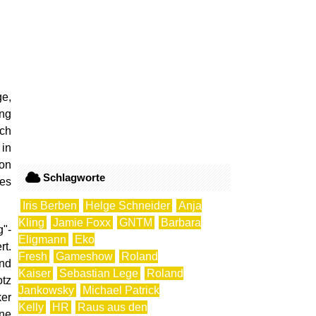
e,
ung
ich
 in
on
Schlagworte
es
Iris Berben
Helge Schneider
Anja
Kling
Jamie Foxx
GNTM
Barbara
g"-
Eligmann
Eko
rt.
Fresh
Gameshow
Roland
und
Kaiser
Sebastian Lege
Roland
otz
Jankowsky
Michael Patrick
ker
Kelly
HR
Raus aus den
ine