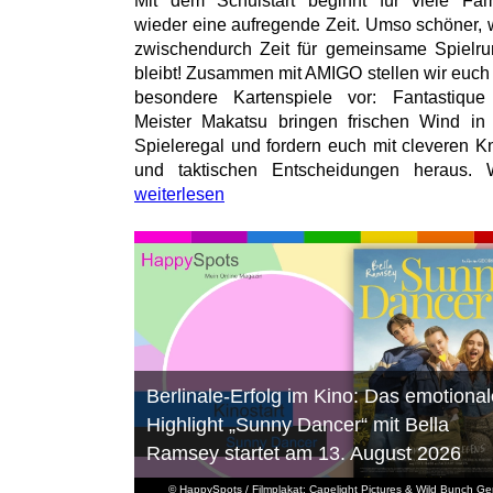
Mit dem Schulstart beginnt für viele Fam
wieder eine aufregende Zeit. Umso schöner,
zwischendurch Zeit für gemeinsame Spielr
bleibt! Zusammen mit AMIGO stellen wir euch
besondere Kartenspiele vor: Fantastiqu
Meister Makatsu bringen frischen Wind in
Spieleregal und fordern euch mit cleveren Kn
und taktischen Entscheidungen heraus. W
weiterlesen
Berlinale-Erfolg im Kino: Das emotional
Highlight „Sunny Dancer“ mit Bella
Ramsey startet am 13. August 2026
© HappySpots / Filmplakat: Capelight Pictures & Wild Bunch G