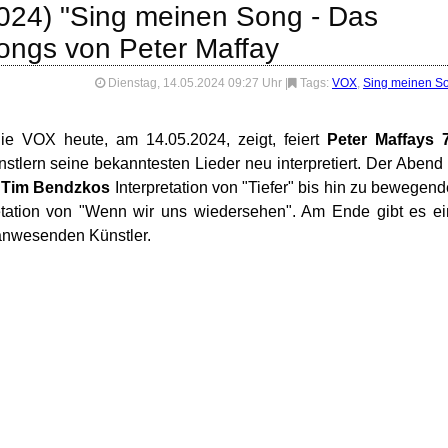
024) "Sing meinen Song - Das
ongs von Peter Maffay
Dienstag, 14.05.2024 09:27 Uhr
|
Tags:
VOX
,
Sing meinen S
die VOX heute, am 14.05.2024, zeigt, feiert
Peter Maffays 7
stlern seine bekanntesten Lieder neu interpretiert. Der Abend 
e
Tim Bendzkos
Interpretation von "Tiefer" bis hin zu bewegen
etation von "Wenn wir uns wiedersehen". Am Ende gibt es e
anwesenden Künstler.