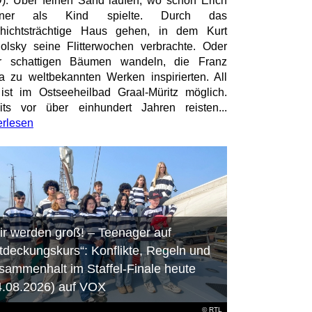
). Über feinen Sand laufen, wo schon Erich
tner als Kind spielte. Durch das
hichtsträchtige Haus gehen, in dem Kurt
olsky seine Flitterwochen verbrachte. Oder
er schattigen Bäumen wandeln, die Franz
a zu weltbekannten Werken inspirierten. All
ist im Ostseeheilbad Graal-Müritz möglich.
its vor über einhundert Jahren reisten...
erlesen
ir werden groß! – Teenager auf
tdeckungskurs“: Konflikte, Regeln und
sammenhalt im Staffel-Finale heute
4.08.2026) auf VOX
©
RTL