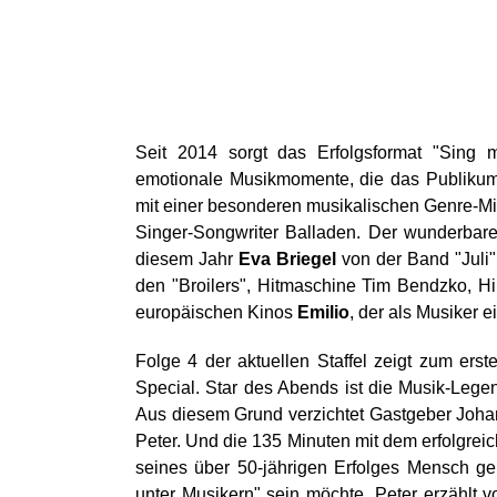
Seit 2014 sorgt das Erfolgsformat "Sing 
emotionale Musikmomente, die das Publikum 
mit einer besonderen musikalischen Genre-Mi
Singer-Songwriter Balladen. Der wunderbare
diesem Jahr
Eva Briegel
von der Band "Juli"
den "Broilers", Hitmaschine Tim Bendzko, 
europäischen Kinos
Emilio
, der als Musiker e
Folge 4 der aktuellen Staffel zeigt zum er
Special. Star des Abends ist die Musik-Legen
Aus diesem Grund verzichtet Gastgeber Joha
Peter. Und die 135 Minuten mit dem erfolgreic
seines über 50-jährigen Erfolges Mensch geb
unter Musikern" sein möchte. Peter erzählt 