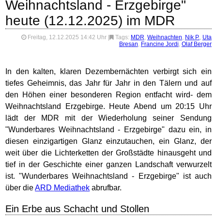
Weihnachtsland - Erzgebirge"
heute (12.12.2025) im MDR
Freitag, 12.12.2025 14:42 Uhr
|
Tags:
MDR
,
Weihnachten
,
Nik P.
,
Uta
Bresan
,
Francine Jordi
,
Olaf Berger
In den kalten, klaren Dezembernächten verbirgt sich ein
tiefes Geheimnis, das Jahr für Jahr in den Tälern und auf
den Höhen einer besonderen Region entfacht wird- dem
Weihnachtsland Erzgebirge. Heute Abend um 20:15 Uhr
lädt der MDR mit der Wiederholung seiner Sendung
"Wunderbares Weihnachtsland - Erzgebirge" dazu ein, in
diesen einzigartigen Glanz einzutauchen, ein Glanz, der
weit über die Lichterketten der Großstädte hinausgeht und
tief in der Geschichte einer ganzen Landschaft verwurzelt
ist. "Wunderbares Weihnachtsland - Erzgebirge" ist auch
über die
ARD Mediathek
abrufbar.
Ein Erbe aus Schacht und Stollen