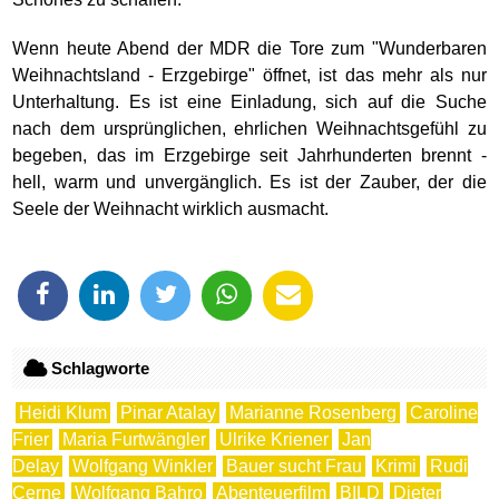
Wenn heute Abend der MDR die Tore zum "Wunderbaren
Weihnachtsland - Erzgebirge" öffnet, ist das mehr als nur
Unterhaltung. Es ist eine Einladung, sich auf die Suche
nach dem ursprünglichen, ehrlichen Weihnachtsgefühl zu
begeben, das im Erzgebirge seit Jahrhunderten brennt -
hell, warm und unvergänglich. Es ist der Zauber, der die
Seele der Weihnacht wirklich ausmacht.
Schlagworte
Heidi Klum
Pinar Atalay
Marianne Rosenberg
Caroline
Frier
Maria Furtwängler
Ulrike Kriener
Jan
Delay
Wolfgang Winkler
Bauer sucht Frau
Krimi
Rudi
Cerne
Wolfgang Bahro
Abenteuerfilm
BILD
Dieter