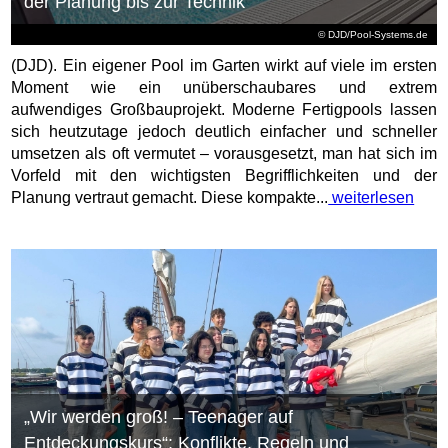
der Planung bis zur Technik
© DJD/Pool-Systems.de
(DJD). Ein eigener Pool im Garten wirkt auf viele im ersten
Moment wie ein unüberschaubares und extrem
aufwendiges Großbauprojekt. Moderne Fertigpools lassen
sich heutzutage jedoch deutlich einfacher und schneller
umsetzen als oft vermutet – vorausgesetzt, man hat sich im
Vorfeld mit den wichtigsten Begrifflichkeiten und der
Planung vertraut gemacht. Diese kompakte...
weiterlesen
„Wir werden groß! – Teenager auf
Entdeckungskurs“: Konflikte, Regeln und