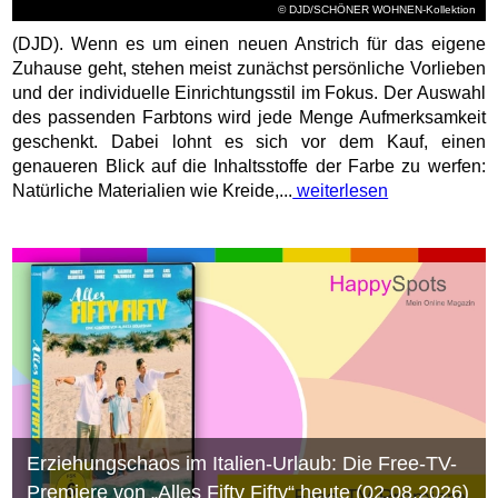
© DJD/SCHÖNER WOHNEN-Kollektion
(DJD). Wenn es um einen neuen Anstrich für das eigene
Zuhause geht, stehen meist zunächst persönliche Vorlieben
und der individuelle Einrichtungsstil im Fokus. Der Auswahl
des passenden Farbtons wird jede Menge Aufmerksamkeit
geschenkt. Dabei lohnt es sich vor dem Kauf, einen
genaueren Blick auf die Inhaltsstoffe der Farbe zu werfen:
Natürliche Materialien wie Kreide,...
weiterlesen
Erziehungschaos im Italien-Urlaub: Die Free-TV-
Premiere von „Alles Fifty Fifty“ heute (02.08.2026)