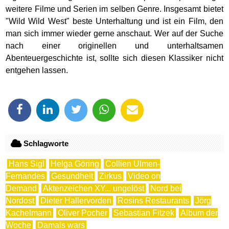
weitere Filme und Serien im selben Genre. Insgesamt bietet
"Wild Wild West" beste Unterhaltung und ist ein Film, den
man sich immer wieder gerne anschaut. Wer auf der Suche
nach einer originellen und unterhaltsamen
Abenteuergeschichte ist, sollte sich diesen Klassiker nicht
entgehen lassen.
Schlagworte
Hans Sigl
Helga Göring
Collien Ulmen-
Fernandes
Gesundheit
Zirkus
Video on
Demand
Aktenzeichen XY... ungelöst
Nord bei
Nordost
Dieter Hallervorden
Rosins Restaurants
Jörg
Kachelmann
Oliver Pocher
Sebastian Fitzek
Album der
Woche
Damals wars