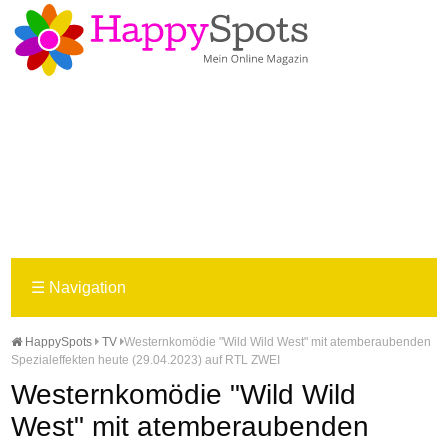
☰
Navigation
HappySpots
TV
Westernkomödie "Wild Wild West" mit atemberaubenden
Spezialeffekten heute (29.04.2023) auf RTL ZWEI
Westernkomödie "Wild Wild
West" mit atemberaubenden