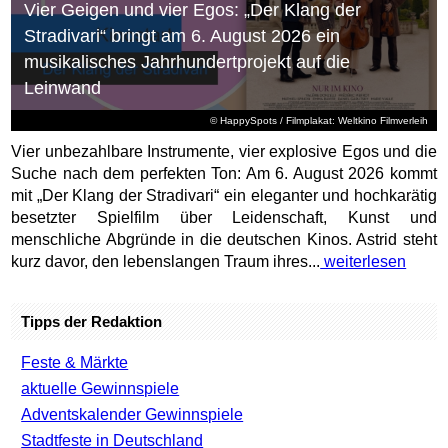
Vier Geigen und vier Egos: „Der Klang der
Stradivari“ bringt am 6. August 2026 ein
musikalisches Jahrhundertprojekt auf die
Leinwand
© HappySpots / Filmplakat: Weltkino Filmverleih
Vier unbezahlbare Instrumente, vier explosive Egos und die
Suche nach dem perfekten Ton: Am 6. August 2026 kommt
mit „Der Klang der Stradivari“ ein eleganter und hochkarätig
besetzter Spielfilm über Leidenschaft, Kunst und
menschliche Abgründe in die deutschen Kinos. Astrid steht
kurz davor, den lebenslangen Traum ihres...
weiterlesen
Tipps der Redaktion
Feste & Märkte
aktuelle Gewinnspiele
Adventskalender Gewinnspiele
Stadtfeste in Deutschland