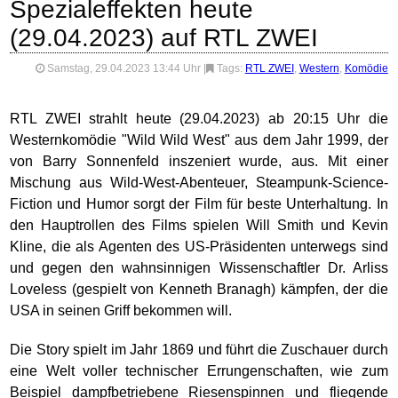
Spezialeffekten heute
(29.04.2023) auf RTL ZWEI
Samstag, 29.04.2023 13:44 Uhr
|
Tags:
RTL ZWEI
,
Western
,
Komödie
RTL ZWEI strahlt heute (29.04.2023) ab 20:15 Uhr die
Westernkomödie "Wild Wild West" aus dem Jahr 1999, der
von Barry Sonnenfeld inszeniert wurde, aus. Mit einer
Mischung aus Wild-West-Abenteuer, Steampunk-Science-
Fiction und Humor sorgt der Film für beste Unterhaltung. In
den Hauptrollen des Films spielen Will Smith und Kevin
Kline, die als Agenten des US-Präsidenten unterwegs sind
und gegen den wahnsinnigen Wissenschaftler Dr. Arliss
Loveless (gespielt von Kenneth Branagh) kämpfen, der die
USA in seinen Griff bekommen will.
Die Story spielt im Jahr 1869 und führt die Zuschauer durch
eine Welt voller technischer Errungenschaften, wie zum
Beispiel dampfbetriebene Riesenspinnen und fliegende