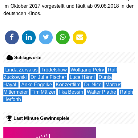
im Oktober 2017 vorgestellt und läuft ab 09.08.2018 in den
deutshcen Kinos.
Schlagworte
Linda Zervakis
Trödelshow
Wolfgang Petry
Rolf
Zuckowski
Dr. Julia Fischer
Luca Hänni
Dunja
Hayali
Anke Engelke
Konzertfilm
Dr. Nice
Marcus
Mittermeier
Tim Mälzer
Ilka Bessin
Walter Plathe
Ralph
Herforth
Last Minute Gewinnspiele