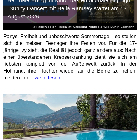
Berlinale-Erfolg im Kino: Das emotionale Highlight
„Sunny Dancer“ mit Bella Ramsey startet am 13.
August 2026
© HappySpots / Filmplakat: Capelight Pictures & Wild Bunch Germany
Partys, Freiheit und unbeschwerte Sommertage – so stellen
sich die meisten Teenager ihre Ferien vor. Für die 17-
jährige Ivy sieht die Realität jedoch ganz anders aus: Nach
einer überstandenen Krebserkrankung zieht sie sich am
liebsten komplett von der Außenwelt zurück. In der
Hoffnung, ihrer Tochter wieder auf die Beine zu helfen,
melden ihre...
weiterlesen