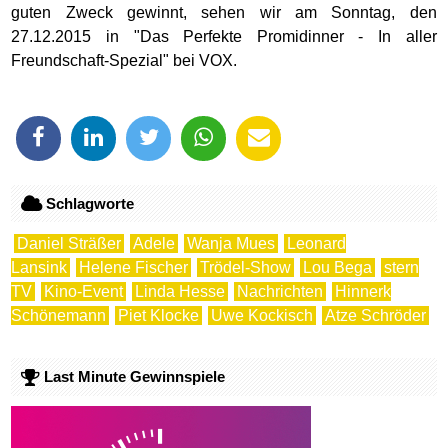
guten Zweck gewinnt, sehen wir am Sonntag, den
27.12.2015 in "Das Perfekte Promidinner - In aller
Freundschaft-Spezial" bei VOX.
Schlagworte
Daniel Sträßer
Adele
Wanja Mues
Leonard
Lansink
Helene Fischer
Trödel-Show
Lou Bega
stern
TV
Kino-Event
Linda Hesse
Nachrichten
Hinnerk
Schönemann
Piet Klocke
Uwe Kockisch
Atze Schröder
Last Minute Gewinnspiele