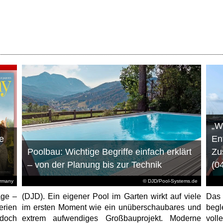
„W
e
En
Poolbau: Wichtige Begriffe einfach erklärt
Zu
– von der Planung bis zur Technik
(0
ermany
© DJD/Pool-Systems.de
age –
(DJD). Ein eigener Pool im Garten wirkt auf viele
Das
erien
im ersten Moment wie ein unüberschaubares und
begl
jedoch
extrem aufwendiges Großbauprojekt. Moderne
voll