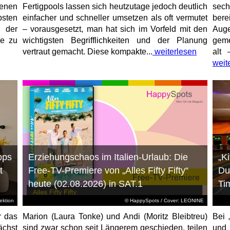
enen
Fertigpools lassen sich heutzutage jedoch deutlich
sec
sten
einfacher und schneller umsetzen als oft vermutet
bere
 der
– vorausgesetzt, man hat sich im Vorfeld mit den
Aug
ne zu
wichtigsten Begrifflichkeiten und der Planung
geme
vertraut gemacht. Diese kompakte...
weiterlesen
alt 
weit
pps
Erziehungschaos im Italien-Urlaub: Die
„K
t
Free-TV-Premiere von „Alles Fifty Fifty“
Du
heute (02.08.2026) in SAT.1
Ti
ktion
© HappySpots / Cover: LEONINE
r das
Marion (Laura Tonke) und Andi (Moritz Bleibtreu)
Bei 
chst
sind zwar schon seit Längerem geschieden, teilen
und