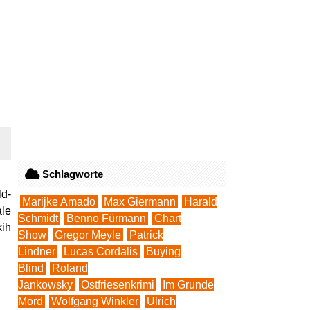
Schlagworte
ld-
Marijke Amado
Max Giermann
Harald
ale
Schmidt
Benno Fürmann
Chart
kih
Show
Gregor Meyle
Patrick
Lindner
Lucas Cordalis
Buying
Blind
Roland
Jankowsky
Ostfriesenkrimi
Im Grunde
Mord
Wolfgang Winkler
Ulrich