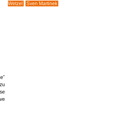
Wetzel
Sven Martinek
se"
 zu
use
ive