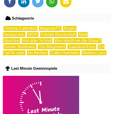
Schlagworte
Yvonne Catterfeld
MagentaTV
Rosins
Restaurants
WDR
Familie Bundschuh
Mark
Waschke
Hot oder Schrott
Wer stiehlt mir die Show?
Sönke Wortmann
Tim Bergmann
Saarland-Krimi
Ein
Fall für zwei
Iris Berben
Cathy Hummels
Markus Lanz
Last Minute Gewinnspiele