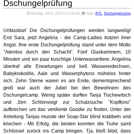
Dschungelprüfung
Montag, 19.01.2015 23:19 Uhr
|
Tags:
RTL
,
Dschungelcamp
Unfassbar! Die Dschungelprüfungen werden langweilig!
Erst Sara, jetzt Angelina - die Camp-Ladies trotzen ihrer
Angst. Ihre erste Dschungelprüfung stand unter dem Motto
"Atemlos durch den Schacht". Fünf Glaskammern, 10
Minuten und ein paar kuschlige Unterwassertiere. Angelina
übertraf alle Erwartungen und ließ Wassereidechsen,
Babykrokodile, Aale und Wasserphytons mühelos hinter
sich. Zehn Sterne waren es am Ende, dementsprechend
groß war auch der Jubel bei den Bewohnern des
Dschungelcamp. Wenig später durften Tanja Tischewitsch
und Jörn Schlönvoigt zur Schatzsuche "Kopfkino"
aufbrechen um das verdiente Goodie zu finden. Unter der
Anleitung Tanjas musste der Soap-Star blind krabbeln und
kriechen - Mit Erfolg, die beiden konnten die Truhe samt
Schlüssel zurück ins Camp bringen. Tja, bloß blöd, dass