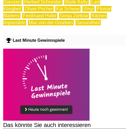
Grenzen
Herbert Schneider
Maite Kelly
Lars
Klingbeil
Oliver Pocher
Kai Scheve
Vinyl
Florian
Martens
Ferdinand Hofer
Sonja Zietlow
Kitchen
Impossible
Max von der Groeben
Gesundheit
Last Minute Gewinnspiele
Das könnte Sie auch interessieren