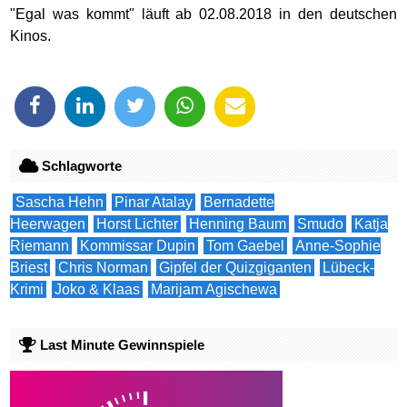
"Egal was kommt" läuft ab 02.08.2018 in den deutschen
Kinos.
Schlagworte
Sascha Hehn
Pinar Atalay
Bernadette
Heerwagen
Horst Lichter
Henning Baum
Smudo
Katja
Riemann
Kommissar Dupin
Tom Gaebel
Anne-Sophie
Briest
Chris Norman
Gipfel der Quizgiganten
Lübeck-
Krimi
Joko & Klaas
Marijam Agischewa
Last Minute Gewinnspiele