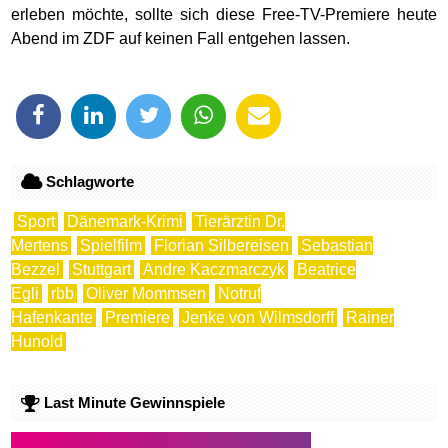
erleben möchte, sollte sich diese Free-TV-Premiere heute
Abend im ZDF auf keinen Fall entgehen lassen.
Schlagworte
Sport
Dänemark-Krimi
Tierärztin Dr.
Mertens
Spielfilm
Florian Silbereisen
Sebastian
Bezzel
Stuttgart
Andre Kaczmarczyk
Beatrice
Egli
rbb
Oliver Mommsen
Notruf
Hafenkante
Premiere
Jenke von Wilmsdorff
Rainer
Hunold
Last Minute Gewinnspiele