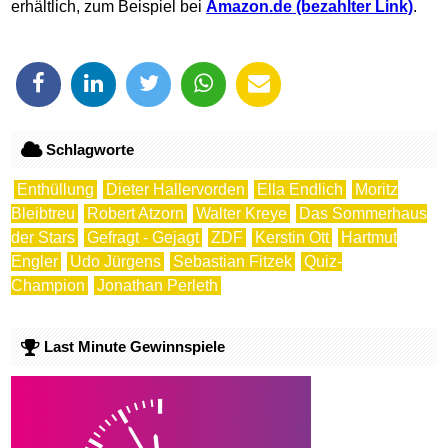
erhältlich, zum Beispiel bei
Amazon.de
.
Schlagworte
Enthüllung
Dieter Hallervorden
Ella Endlich
Moritz
Bleibtreu
Robert Atzorn
Walter Kreye
Das Sommerhaus
der Stars
Gefragt - Gejagt
ZDF
Kerstin Ott
Hartmut
Engler
Udo Jürgens
Sebastian Fitzek
Quiz-
Champion
Jonathan Perleth
Last Minute Gewinnspiele