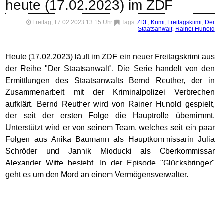
heute (17.02.2023) im ZDF
Freitag, 17.02.2023 13:15 Uhr
|
Tags:
ZDF
,
Krimi
,
Freitagskrimi
,
Der
Staatsanwalt
,
Rainer Hunold
Heute (17.02.2023) läuft im ZDF ein neuer Freitagskrimi aus
der Reihe "Der Staatsanwalt". Die Serie handelt von den
Ermittlungen des Staatsanwalts Bernd Reuther, der in
Zusammenarbeit mit der Kriminalpolizei Verbrechen
aufklärt. Bernd Reuther wird von Rainer Hunold gespielt,
der seit der ersten Folge die Hauptrolle übernimmt.
Unterstützt wird er von seinem Team, welches seit ein paar
Folgen aus Anika Baumann als Hauptkommissarin Julia
Schröder und Jannik Mioducki als Oberkommissar
Alexander Witte besteht. In der Episode "Glücksbringer"
geht es um den Mord an einem Vermögensverwalter.