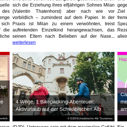
elle
sich die Erziehung ihres elfjährigen Sohnes Milan
gege
 des
(Valentin Thatenhorst) aber nach wie vor
Ziel
enge
vorbildlich – zumindest auf dem Papier. In der
fre
 sich
Praxis ist Milan zu einem verwöhnten, treist
Spez
f die
auftretenden Einzelkind herangewachsen, das
Reze
liche
seinen Eltern nach Belieben auf der Nase...
allei
weiterlesen
der
n
Ca
ie
4 Wege, 1 Bikepacking-Abenteuer:
me
Aktivurlaub auf der Schwäbischen Alb
am
erleih
© DJD/Schwäbische Alb Tourismus