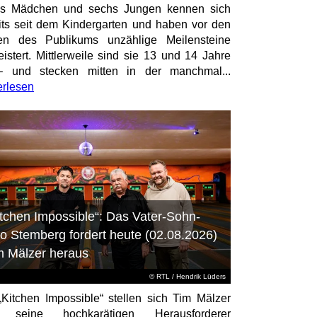
hs Mädchen und sechs Jungen kennen sich
its seit dem Kindergarten und haben vor den
en des Publikums unzählige Meilensteine
istert. Mittlerweile sind sie 13 und 14 Jahre
– und stecken mitten in der manchmal...
erlesen
itchen Impossible“: Das Vater-Sohn-
o Stemberg fordert heute (02.08.2026)
m Mälzer heraus
©
RTL
/ Hendrik Lüders
„Kitchen Impossible“ stellen sich Tim Mälzer
 seine hochkarätigen Herausforderer