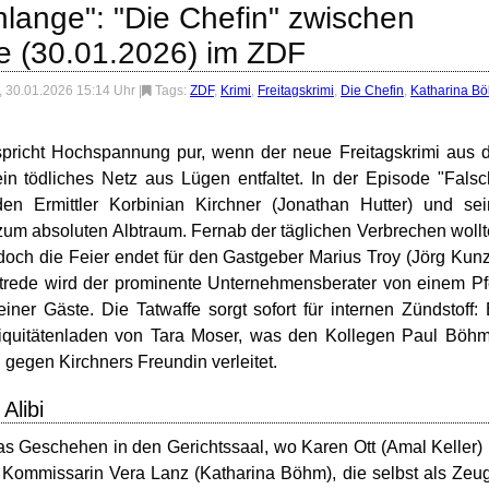
hlange": "Die Chefin" zwischen
te (30.01.2026) im ZDF
, 30.01.2026 15:14 Uhr
|
Tags:
ZDF
,
Krimi
,
Freitagskrimi
,
Die Chefin
,
Katharina B
pricht Hochspannung pur, wenn der neue Freitagskrimi aus 
 tödliches Netz aus Lügen entfaltet. In der Episode "Fals
den Ermittler Korbinian Kirchner (Jonathan Hutter) und se
zum absoluten Albtraum. Fernab der täglichen Verbrechen woll
 doch die Feier endet für den Gastgeber Marius Troy (Jörg Kun
strede wird der prominente Unternehmensberater von einem Pf
ner Gäste. Die Tatwaffe sorgt sofort für internen Zündstoff:
iquitätenladen von Tara Moser, was den Kollegen Paul Böh
 gegen Kirchners Freundin verleitet.
Alibi
das Geschehen in den Gerichtssaal, wo Karen Ott (Amal Keller)
e Kommissarin Vera Lanz (Katharina Böhm), die selbst als Zeu