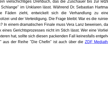
ein vielschichtiges Drehbuch, das die Zuschauer bis zur letz
en Schlange" im Unklaren lässt. Während Dr. Sebastian Hartm
die Fäden zieht, entwickelt sich die Verhandlung zu ein
izei und der Verteidigung. Die Frage bleibt: War es die ruinie
tin? In einem dramatischen Finale muss Vera Lanz beweisen, d
k eines Gerichtsprozesses nicht im Stich lässt. Wer eine Vorli
akteren hat, sollte sich diesen packenden Fall keinesfalls entge
e" aus der Reihe "Die Chefin" ist auch über die
ZDF Mediath