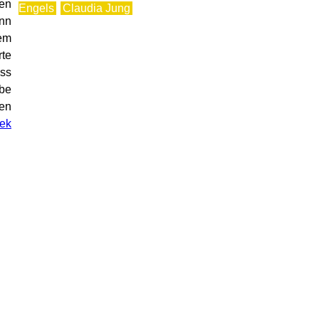
ten
Engels
Claudia Jung
ann
em
rte
ass
ebe
hen
ek