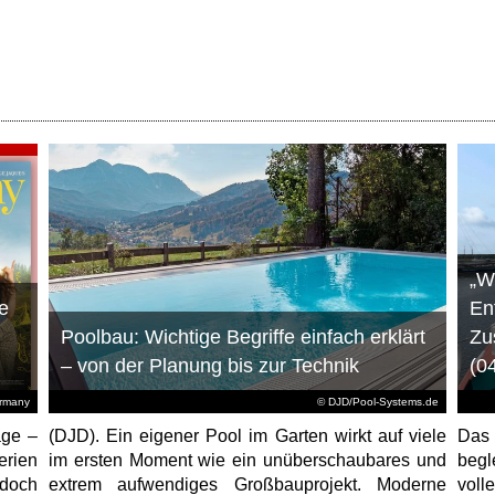
„W
e
En
Poolbau: Wichtige Begriffe einfach erklärt
Zu
– von der Planung bis zur Technik
(0
ermany
© DJD/Pool-Systems.de
age –
(DJD). Ein eigener Pool im Garten wirkt auf viele
Das
erien
im ersten Moment wie ein unüberschaubares und
begl
jedoch
extrem aufwendiges Großbauprojekt. Moderne
voll