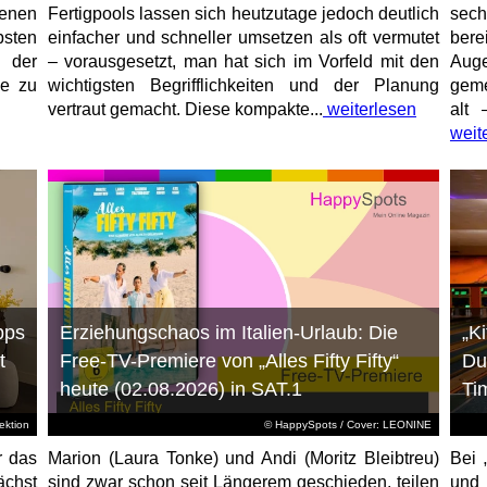
enen
Fertigpools lassen sich heutzutage jedoch deutlich
sec
sten
einfacher und schneller umsetzen als oft vermutet
bere
 der
– vorausgesetzt, man hat sich im Vorfeld mit den
Aug
ne zu
wichtigsten Begrifflichkeiten und der Planung
geme
vertraut gemacht. Diese kompakte...
weiterlesen
alt 
weit
pps
Erziehungschaos im Italien-Urlaub: Die
„K
t
Free-TV-Premiere von „Alles Fifty Fifty“
Du
heute (02.08.2026) in SAT.1
Ti
ktion
© HappySpots / Cover: LEONINE
r das
Marion (Laura Tonke) und Andi (Moritz Bleibtreu)
Bei 
chst
sind zwar schon seit Längerem geschieden, teilen
und