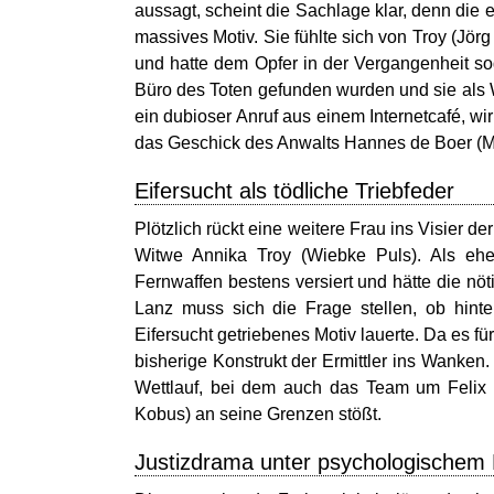
aussagt, scheint die Sachlage klar, denn die
massives Motiv. Sie fühlte sich von Troy (Jör
und hatte dem Opfer in der Vergangenheit so
Büro des Toten gefunden wurden und sie als Waf
ein dubioser Anruf aus einem Internetcafé, wi
das Geschick des Anwalts Hannes de Boer (M
Eifersucht als tödliche Triebfeder
Plötzlich rückt eine weitere Frau ins Visier d
Witwe Annika Troy (Wiebke Puls). Als ehem
Fernwaffen bestens versiert und hätte die nö
Lanz muss sich die Frage stellen, ob hinte
Eifersucht getriebenes Motiv lauerte. Da es für
bisherige Konstrukt der Ermittler ins Wanke
Wettlauf, bei dem auch das Team um Felix 
Kobus) an seine Grenzen stößt.
Justizdrama unter psychologischem