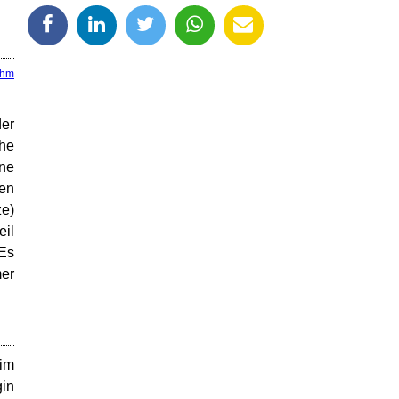
öhm
der
che
ine
ten
ze)
eil
 Es
mer
 im
gin