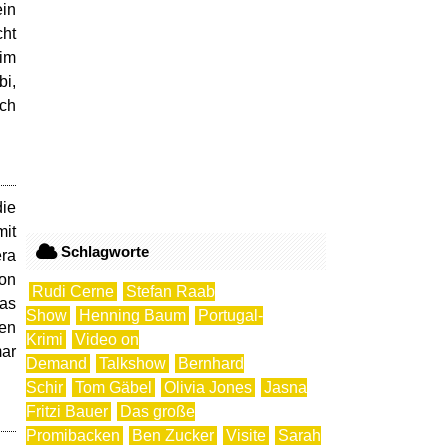
ein
cht
 im
bi,
rch
die
mit
Schlagworte
era
von
Rudi Cerne
Stefan Raab
das
Show
Henning Baum
Portugal-
den
Krimi
Video on
mar
Demand
Talkshow
Bernhard
Schir
Tom Gäbel
Olivia Jones
Jasna
Fritzi Bauer
Das große
Promibacken
Ben Zucker
Visite
Sarah