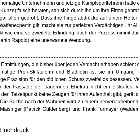
 ehemalige Unternehmerin und jetzige Kampfsportlehrerin hatte 
g Kunze) falsch beraten, sah sich durch ihn um ihre Firma gebra
gar offen gedroht. Dass ihre Fingerabdrücke auf einem Hefter
fenexpertin gilt, macht sie zur perfekten Verdächtigen. Ihr Ali
rkt wie eine verzweifelte Erfindung, doch der Prozess nimmt du
artin Rapold) eine unerwartete Wendung.
er Ermittlungen, die bisher über jeden Verdacht erhaben schien: 
alige Profi-Skiläuferin und Biathletin ist sie im Umgang 
tige Präzision für den tödlichen Schuss zweifellos besessen. V
r der Fassade der trauernden Ehefrau nicht ein eiskaltes, 
 den Tatzeitpunkt keine Zeugen für ihren Aufenthalt gibt, gerät 
n. Die Suche nach der Wahrheit wird zu einem nervenaufreiben
Maisinger (Patrick Güldenberg) und Frank Tormayer (Walde
 Hochdruck