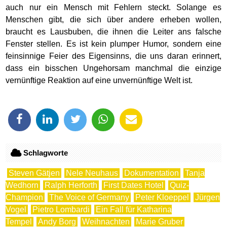
auch nur ein Mensch mit Fehlern steckt. Solange es
Menschen gibt, die sich über andere erheben wollen,
braucht es Lausbuben, die ihnen die Leiter ans falsche
Fenster stellen. Es ist kein plumper Humor, sondern eine
feinsinnige Feier des Eigensinns, die uns daran erinnert,
dass ein bisschen Ungehorsam manchmal die einzige
vernünftige Reaktion auf eine unvernünftige Welt ist.
Schlagworte
Steven Gätjen
Nele Neuhaus
Dokumentation
Tanja
Wedhorn
Ralph Herforth
First Dates Hotel
Quiz-
Champion
The Voice of Germany
Peter Kloeppel
Jürgen
Vogel
Pietro Lombardi
Ein Fall für Katharina
Tempel
Andy Borg
Weihnachten
Marie Gruber