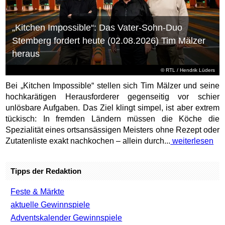
„Kitchen Impossible“: Das Vater-Sohn-Duo
Stemberg fordert heute (02.08.2026) Tim Mälzer
heraus
©
RTL
/ Hendrik Lüders
Bei „Kitchen Impossible“ stellen sich Tim Mälzer und seine
hochkarätigen Herausforderer gegenseitig vor schier
unlösbare Aufgaben. Das Ziel klingt simpel, ist aber extrem
tückisch: In fremden Ländern müssen die Köche die
Spezialität eines ortsansässigen Meisters ohne Rezept oder
Zutatenliste exakt nachkochen – allein durch...
weiterlesen
Tipps der Redaktion
Feste & Märkte
aktuelle Gewinnspiele
Adventskalender Gewinnspiele