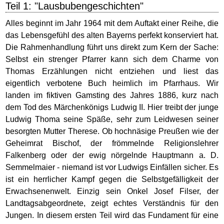
Teil 1: "Lausbubengeschichten"
Alles beginnt im Jahr 1964 mit dem Auftakt einer Reihe, die
das Lebensgefühl des alten Bayerns perfekt konserviert hat.
Die Rahmenhandlung führt uns direkt zum Kern der Sache:
Selbst ein strenger Pfarrer kann sich dem Charme von
Thomas Erzählungen nicht entziehen und liest das
eigentlich verbotene Buch heimlich im Pfarrhaus. Wir
landen im fiktiven Gamsting des Jahres 1886, kurz nach
dem Tod des Märchenkönigs Ludwig II. Hier treibt der junge
Ludwig Thoma seine Späße, sehr zum Leidwesen seiner
besorgten Mutter Therese. Ob hochnäsige Preußen wie der
Geheimrat Bischof, der frömmelnde Religionslehrer
Falkenberg oder der ewig nörgelnde Hauptmann a. D.
Semmelmaier - niemand ist vor Ludwigs Einfällen sicher. Es
ist ein herrlicher Kampf gegen die Selbstgefälligkeit der
Erwachsenenwelt. Einzig sein Onkel Josef Filser, der
Landtagsabgeordnete, zeigt echtes Verständnis für den
Jungen. In diesem ersten Teil wird das Fundament für eine