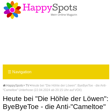
☰
Navigation
HappySpots
TV
Heute bei "Die Höhle der Löwen": ByeByeToe - die Anti-
"Cameltoe" Unterhose (22.04.2024 ab 20:15 Uhr auf VOX)
Heute bei "Die Höhle der Löwen":
ByeByeToe - die Anti-"Cameltoe"