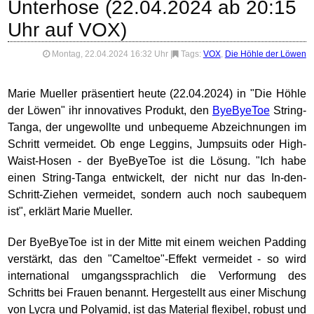
Unterhose (22.04.2024 ab 20:15
Uhr auf VOX)
Montag, 22.04.2024 16:32 Uhr
|
Tags:
VOX
,
Die Höhle der Löwen
Marie Mueller präsentiert heute (22.04.2024) in "Die Höhle
der Löwen" ihr innovatives Produkt, den
ByeByeToe
String-
Tanga, der ungewollte und unbequeme Abzeichnungen im
Schritt vermeidet. Ob enge Leggins, Jumpsuits oder High-
Waist-Hosen - der ByeByeToe ist die Lösung. "Ich habe
einen String-Tanga entwickelt, der nicht nur das In-den-
Schritt-Ziehen vermeidet, sondern auch noch saubequem
ist", erklärt Marie Mueller.
Der ByeByeToe ist in der Mitte mit einem weichen Padding
verstärkt, das den "Cameltoe"-Effekt vermeidet - so wird
international umgangssprachlich die Verformung des
Schritts bei Frauen benannt. Hergestellt aus einer Mischung
von Lycra und Polyamid, ist das Material flexibel, robust und