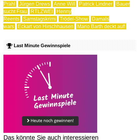
Prahl
Jürgen Drews
Anne Will
Patrick Lindner
Bauer
sucht Frau
RTLZWEI
Henny
Reents
Samstagskrimi
Trödel-Show
Damals
wars
Eckart von Hirschhausen
Mario Barth deckt auf!
Last Minute Gewinnspiele
Das könnte Sie auch interessieren