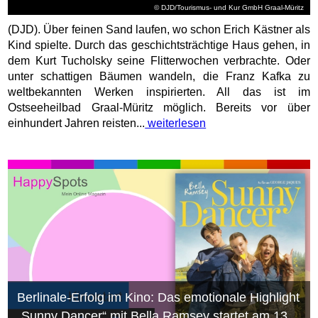
© DJD/Tourismus- und Kur GmbH Graal-Müritz
(DJD). Über feinen Sand laufen, wo schon Erich Kästner als
Kind spielte. Durch das geschichtsträchtige Haus gehen, in
dem Kurt Tucholsky seine Flitterwochen verbrachte. Oder
unter schattigen Bäumen wandeln, die Franz Kafka zu
weltbekannten Werken inspirierten. All das ist im
Ostseeheilbad Graal-Müritz möglich. Bereits vor über
einhundert Jahren reisten...
weiterlesen
Berlinale-Erfolg im Kino: Das emotionale Highlight
„Sunny Dancer“ mit Bella Ramsey startet am 13.