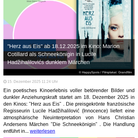
"Herz aus Eis" ab 18.12.2025 im Kino: Marion
Cotillard als Schneekönigin in Lucile
Hadžihalilovićs dunklem Märchen
© HappySpots / Filmplakat: Grandfilm
15. Dezember 2025 11:24 Uhr
Ein poetisches Kinoerlebnis voller betörender Bilder und
dunkler Anziehungskraft startet am 18. Dezember 2025 in
den Kinos: "Herz aus Eis" . Die preisgekrönte französische
Regisseurin Lucile Hadžihalilović (Innocence) liefert eine
atmosphärische Neuinterpretation von Hans Christian
Andersens Märchen "Die Schneekönigin" . Die Handlung
entführt in...
weiterlesen