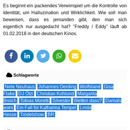
Es beginnt ein packendes Verwirrspiel um die Kontrolle von
Identität, um Halluzination und Wirklichkeit. Wie soll man
beweisen, dass es jemanden gibt, den man sich
eigentlich nur ausgedacht hat? "Freddy / Eddy" läuft ab
01.02.2018 in den deutschen Kinos.
Schlagworte
Nele Neuhaus
Johannes Oerding
Wolfsland
Gisa
Flake
DJ Ötzi
Christian Kohlund
Margarita
Broich
Tobias Moretti
Silvester
Wetten dass?
Damals
wars
Ein Fall für Katharina Tempel
Linda
Hesse
Trödelshow
BR