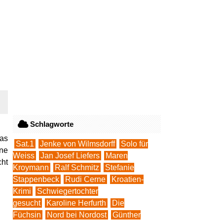
Schlagworte
das
Sat.1
Jenke von Wilmsdorff
Solo für
ine
Weiss
Jan Josef Liefers
Maren
cht
Kroymann
Ralf Schmitz
Stefanie
Stappenbeck
Rudi Cerne
Kroatien-
Krimi
Schwiegertochter
gesucht
Karoline Herfurth
Die
Füchsin
Nord bei Nordost
Günther