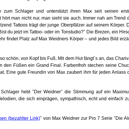
be zum Schlager und unterstützt ihren Max seit seinen ers
 hört man nicht nur, man sieht sie auch. Immer nah am Trend 
zend Tattoos trägt der junge Oberpfälzer auf seinem Körper. 
st du jetzt im Tattoo- oder im Tonstudio?" Die Brezen, ein Hirs
r findet Platz auf Max Weidners Körper – und jedes Bild erzä
so schön, von Kopf bis Fuß. Mit dem Hut fängt´s an, das Chariv
t an den Füßen ein Grand Final. Farbenfroh stechen seine Chu
kat. Eine gute Freundin von Max zaubert ihm für jeden Anlass 
 Schlager hebt "Der Weidner" die Stimmung auf ein Maximu
elodien, die sich einprägen, sympathisch, echt und einfach 
eben
" von Max Weidner zur Pro 7 Serie "Die A