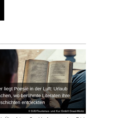
r liegt Poesie in der Luft: Urlaub
chen, wo berühmte Literaten ihre
schichten entdeckten
© DJD/Tourismus- und Kur GmbH Graal-Müritz