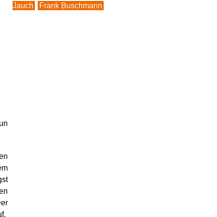
Jauch
Frank Buschmann
nun
gen
nem
gst
nen
Der
f.