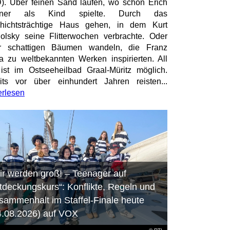
). Über feinen Sand laufen, wo schon Erich
tner als Kind spielte. Durch das
hichtsträchtige Haus gehen, in dem Kurt
olsky seine Flitterwochen verbrachte. Oder
er schattigen Bäumen wandeln, die Franz
a zu weltbekannten Werken inspirierten. All
ist im Ostseeheilbad Graal-Müritz möglich.
its vor über einhundert Jahren reisten...
erlesen
ir werden groß! – Teenager auf
tdeckungskurs“: Konflikte, Regeln und
sammenhalt im Staffel-Finale heute
4.08.2026) auf VOX