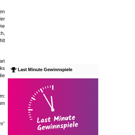
ten
der
Die
ch,
hlt
ari
cks
Last Minute Gewinnspiele
die
m:
zum
lm"