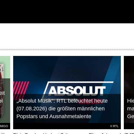
it
el
„Absolut Musik“: RTL beleuchtet heute
Hie
(07.08.2026) die größten männlichen
ma
Popstars und Ausnahmetalente
Ge
AMIGO
©
RTL