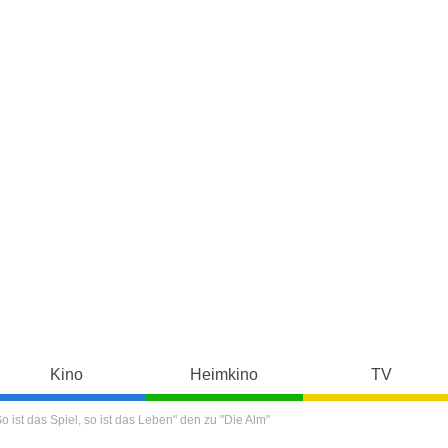
Kino
Heimkino
TV
o ist das Spiel, so ist das Leben" den zu "Die Alm"