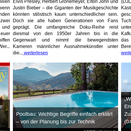
ilien
Elvis Presley, Herbert Grönemeyer, Elton John und
(DJD
 wenn
Justin Bieber – die Giganten der Musikgeschichte
Käs
unden
könnten stilistisch kaum unterschiedlicher sein.
gesc
 zwei
Doch sie alle haben Generationen von Fans
Tuch
e und
geprägt. Die umfangreiche Doku-Reihe reist
unt
 euer
diesmal von den 1950er Jahren bis in die
Kafk
iffen
Gegenwart und nimmt die bewegendsten
das 
er...
Karrieren männlicher Ausnahmekünstler unter
Bere
die...
weiterlesen
weit
„W
e
En
Poolbau: Wichtige Begriffe einfach erklärt
Zu
– von der Planung bis zur Technik
(0